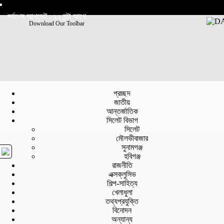
সর্বশেষ আপডেট : ২২ ঘন্টা আগে
Download Our Toolbar
প্রচ্ছদ
জাতীয়
আন্তর্জাতিক
সিলেট বিভাগ
সিলেট
মৌলভীবাজার
সুনামগঞ্জ
হবিগঞ্জ
রাজনীতি
এক্সক্লুসিভ
শিল্প-সাহিত্য
খেলাধুলা
তথ্যপ্রযুক্তি
বিনোদন
অন্যান্য