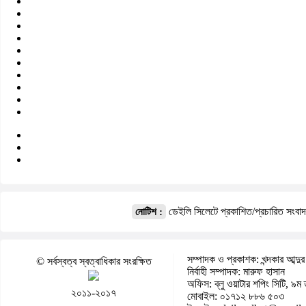
ডেইলি সিলেটে প্রকাশিত/প্রচারিত সংবা
নোটিশ :
সম্পাদক ও প্রকাশক: খন্দকার আব্দুর
© সর্বস্বত্ব স্বত্বাধিকার সংরক্ষিত
নির্বাহী সম্পাদক: মারুফ হাসান
অফিস: ব্লু ওয়াটার শপিং সিটি, ৯ম 
২০১১-২০১৭
মোবাইল: ০১৭১২ ৮৮৬ ৫০৩