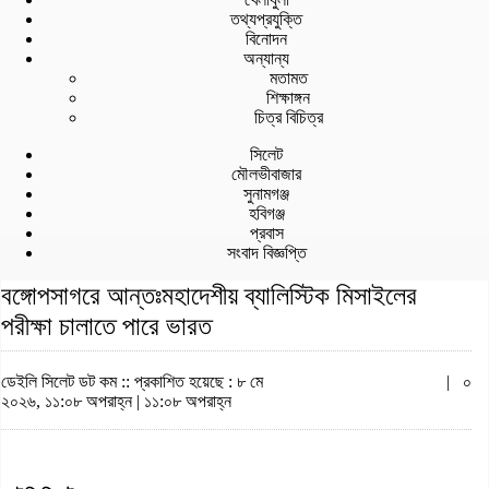
তথ্যপ্রযুক্তি
বিনোদন
অন্যান্য
মতামত
শিক্ষাঙ্গন
চিত্র বিচিত্র
সিলেট
মৌলভীবাজার
সুনামগঞ্জ
হবিগঞ্জ
প্রবাস
সংবাদ বিজ্ঞপ্তি
বঙ্গোপসাগরে আন্তঃমহাদেশীয় ব্যালিস্টিক মিসাইলের
পরীক্ষা চালাতে পারে ভারত
ডেইলি সিলেট ডট কম ::
প্রকাশিত হয়েছে : ৮ মে
|
০
২০২৬, ১১:০৮ অপরাহ্ন | ১১:০৮ অপরাহ্ন