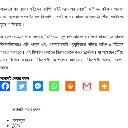
এরআগে গত বুধবার মাইক্রো ব্লগিং সাইট এক্সে এক পোস্টে অগ্নি-৬ পরীক্ষার আভাস
দেয় কেন্দ্রের ক্ষমতসীন দল বিজেপি। দলটি জানায় ভারত আন্তঃমহাদেশীয় মিসাইলের
যুগে পা দিয়েছে।
এ ব্যাপারে এক্সে তারা লিখেছে,“অগ্নি-৬: সুপারপাওয়ার হওয়ার পথে ভারত! ১০ হাজার
কিলোমিটারেরও বেশি পাল্লা এবং এমআইআরভি প্রযুক্তিতে সজ্জিত অগ্নি-৬ ইতিহাস
গড়তে প্রস্তুত। এই মিসাইল ভারতের নিরাপত্তাকে করবে দুর্ভেদ্য। যা আমাদের পৌঁছে
দেবে বিশ্বের সবচেয়ে শক্তিশালী দেশগুলোর কাতারে। শক্তিশালী ভারত, নিরাপদ
ভারত।
সংবাদটি শেয়ার করুন
সংবাদটি শেয়ার করুন:
ফেইসবুক
টুইটার