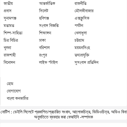
জাতীয়
আন্তর্জাতিক
রাজনীতি
প্রবাস
সিলেট
মৌলভীবাজার
সুনামগঞ্জ
হবিগঞ্জ
এক্সক্লুসিভ
মতামত
সংবাদ বিজ্ঞপ্তি
পর্যটন
শিল্প-সাহিত্য
শিক্ষাঙ্গন
খেলাধুলা
চিত্র বিচিত্র
ঢাকা
চট্টগ্রাম
খুলনা
বরিশাল
ময়মনসিংহ
রাজশাহী
রংপুর
তথ্যপ্রযুক্তি
বিনোদন
লাইফ স্টাইল
সুসংবাদ প্রতিদিন
হোম
যোগাযোগ
বাংলা কনভার্টার
নোটিশ :
ডেইলি সিলেটে প্রকাশিত/প্রচারিত সংবাদ, আলোকচিত্র, ভিডিওচিত্র, অডিও বিনা
অনুমতিতে ব্যবহার করা বেআইনি -সম্পাদক