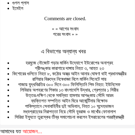
গুগল প্লাস
ইমেইল
Comments are closed.
« «
আগের সংবাদ
পরের সংবাদ
» »
এ বিভাগের অন্যান্য খবর
হরমুজে নৌজোট গড়ার মার্কিন উদ্যোগে ইউরোপের অনাগ্রহ
শ্রীলঙ্কার কারাগারে দাঙ্গায় নিহত ৩, আহত ২৩
কিশোরের গুলিতে নিহত ৮, কঠোর অস্ত্র আইন আনার ঘোষণা থাই প্রধানমন্ত্রীর
রাশিয়ার বিরুদ্ধে নিষেধাজ্ঞা বিলে মার্কিন সিনেটে সায়
গাজায় যুদ্ধবিরতির ৩০০ দিনে ৩০০ ফিলিস্তিনি শিশু নিহত: ইউনিসেফ
লিবিয়ায় অপহরণের শিকার ১৩ বাংলাদেশি উদ্ধার, গ্রেপ্তার ১ সিরীয়
উত্তর-দক্ষিণ থেকে সমন্বিত হামলার আশঙ্কায় সৌদি আরব
ব্যক্তিগত সম্পত্তি আইন ঘিরে আর্জেন্টিনায় বিক্ষোভ
পাকিস্তানে সেনাবাহিনীর দুই অভিযান, নিহত ১০ সন্দেহভাজন
মধ্যপ্রাচ্যের নিরাপত্তা নিয়ে সৌদি যুবরাজ ও মাখোঁর ফোনালাপ
সিরিয়া ইস্যুতে তুরস্কের তীব্র সমালোচনা করলেন ইসরায়েলের পররাষ্ট্রমন্ত্রী
আমাদের যত
আয়োজন...