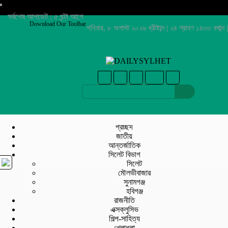
সর্বশেষ আপডেট : ৫ ঘন্টা আগে
Download Our Toolbar
শনিবার, ৮ অগাস্ট ২০২৬ খ্রীষ্টাব্দ | ২৪ শ্রাবণ ১৪৩৩ বঙ্গাব্দ |
প্রচ্ছদ
জাতীয়
আন্তর্জাতিক
সিলেট বিভাগ
সিলেট
মৌলভীবাজার
সুনামগঞ্জ
হবিগঞ্জ
রাজনীতি
এক্সক্লুসিভ
শিল্প-সাহিত্য
খেলাধুলা