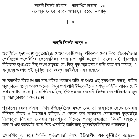
ডেইলি সিলেট ডট কম ::
প্রকাশিত হয়েছে : ২০
নভেম্বর ২০২৫, ৫:৩৮ অপরাহ্ন | ৫:৩৮ অপরাহ্ন
|
০
ডেইলি সিলেট ডেস্ক ::
ওয়াশিংটন যুদ্ধ বন্ধে যুক্তরাষ্ট্রের দেওয়া একটি খসড়া পরিকল্পনা মেনে নিতে ইউক্রেইনের
প্রেসিডেন্ট ভলোদিমির জেলেনস্কির ওপর চাপ সৃষ্টি করেছে। তাদের ওই প্রস্তাবে
কিইভকে ভূখণ্ডের কিছু অংশ ছাড়তে এবং কিছু যুদ্ধাস্ত্র ত্যাগে রাজি হতে বলা হয়েছে, এ
সম্বন্ধে অবগত দুই ব্যক্তি বার্তা সংস্থা রয়টার্সকে এসব বলেছেন।
সংবেদনশীল বিষয় হওয়ায় নাম-পরিচয় প্রকাশে রাজি না হওয়া ওই সূত্রগুলো বলছে, মার্কিন
প্রস্তাবের মধ্যে আরও অনেক কিছুর পাশাপাশি ইউক্রেইনের সশস্ত্র বাহিনীর আকার ছোট
করার কথাও আছে। ওয়াশিংটন চাইছে ইউক্রেনের রাজধানী কিইভ যেন পরিকল্পনার মূল
মূল প্রস্তাবগুলো মেনে নেয়।
পূর্বাঞ্চলের যেসব এলাকা এখন ইউক্রেইনের দখলে নেই তা মস্কোকে ছেড়ে দেওয়ার
বিনিময়ে কিইভ ও ইউরোপে ভবিষ্যৎ যে কোনো রুশ আগ্রাসন মোকাবেলায় যুক্তরাষ্ট্র
নিরাপত্তা নিশ্চয়তা দেওয়ার প্রতিশ্রুতি দিয়েছে প্রস্তাবগুলোতে, বিষয়টি সম্বন্ধে
অবগত এক কর্মকর্তার বরাত দিয়ে এমনটাই জানিয়েছে যুক্তরাষ্ট্রভিত্তিক গণমাধ্যম।
তথাকথিত এ নতুন ‘মার্কিন পরিকল্পনার’ বিষয়ে ইউরোপীয় এক কূটনীতিক বলেছেন,