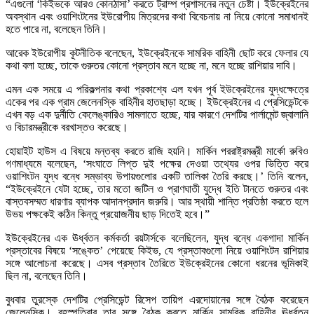
“এগুলো ‘কিইভকে আরও কোনঠাসা’ করতে ট্রাম্প প্রশাসনের নতুন চেষ্টা। ইউক্রেইনের
অবস্থান এবং ওয়াশিংটনের ইউরোপীয় মিত্রদের কথা বিবেচনায় না নিয়ে কোনো সমাধানই
হতে পারে না, বলেছেন তিনি।
আরেক ইউরোপীয় কূটনীতিক বলেছেন, ইউক্রেইনকে সামরিক বাহিনী ছোট করে ফেলার যে
কথা বলা হচ্ছে, তাকে গুরুতর কোনো প্রস্তাব মনে হচ্ছে না, মনে হচ্ছে রাশিয়ার দাবি।
এমন এক সময়ে এ পরিকল্পনার কথা প্রকাশ্যে এল যখন পূর্ব ইউক্রেইনের যুদ্ধক্ষেত্রে
একের পর এক গ্রাম জেলেনস্কি বাহিনীর হাতছাড়া হচ্ছে। ইউক্রেইনের এ প্রেসিডেন্টকে
এখন বড় এক দুর্নীতি কেলেঙ্কারিও সামলাতে হচ্ছে, যার কারণে দেশটির পার্লামেন্ট জ্বালানি
ও বিচারমন্ত্রীকে বরখাস্তও করেছে।
হোয়াইট হাউস এ বিষয়ে মন্তব্য করতে রাজি হয়নি। মার্কিন পররাষ্ট্রমন্ত্রী মার্কো রুবিও
গণমাধ্যমে বলেছেন, ‘সংঘাতে লিপ্ত দুই পক্ষের দেওয়া তথ্যের ওপর ভিত্তি করে
ওয়াশিংটন যুদ্ধ বন্ধে সম্ভাব্য উপায়গুলোর একটি তালিকা তৈরি করছে।’ তিনি বলেন,
“ইউক্রেইনে যেটা হচ্ছে, তার মতো জটিল ও প্রাণঘাতী যুদ্ধে ইতি টানতে গুরুতর এবং
বাস্তবসম্মত ধারণার ব্যাপক আদানপ্রদান জরুরি। আর স্থায়ী শান্তি প্রতিষ্ঠা করতে হলে
উভয় পক্ষকেই কঠিন কিন্তু প্রয়োজনীয় ছাড় দিতেই হবে।”
ইউক্রেইনের এক ঊর্ধ্বতন কর্মকর্তা রয়টার্সকে বলেছিলেন, যুদ্ধ বন্ধে একগাদা মার্কিন
প্রস্তাবের বিষয়ে ‘সঙ্কেত’ পেয়েছে কিইভ, যে প্রস্তাবগুলো নিয়ে ওয়াশিংটন রাশিয়ার
সঙ্গে আলোচনা করেছে। এসব প্রস্তাব তৈরিতে ইউক্রেইনের কোনো ধরনের ভূমিকাই
ছিল না, বলেছেন তিনি।
বুধবার তুরস্কে দেশটির প্রেসিডেন্ট রিসেপ তায়িপ এরদোয়ানের সঙ্গে বৈঠক করেছেন
জেলেনস্কি। বৃহস্পতিবার তার সঙ্গে বৈঠক করতে মার্কিন সামরিক বাহিনীর ঊর্ধ্বতন