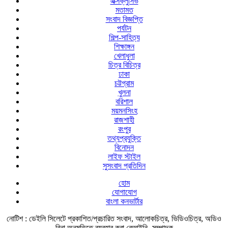
এক্সক্লুসিভ
মতামত
সংবাদ বিজ্ঞপ্তি
পর্যটন
শিল্প-সাহিত্য
শিক্ষাঙ্গন
খেলাধুলা
চিত্র বিচিত্র
ঢাকা
চট্টগ্রাম
খুলনা
বরিশাল
ময়মনসিংহ
রাজশাহী
রংপুর
তথ্যপ্রযুক্তি
বিনোদন
লাইফ স্টাইল
সুসংবাদ প্রতিদিন
হোম
যোগাযোগ
বাংলা কনভার্টার
নোটিশ :
ডেইলি সিলেটে প্রকাশিত/প্রচারিত সংবাদ, আলোকচিত্র, ভিডিওচিত্র, অডিও
বিনা অনুমতিতে ব্যবহার করা বেআইনি -সম্পাদক