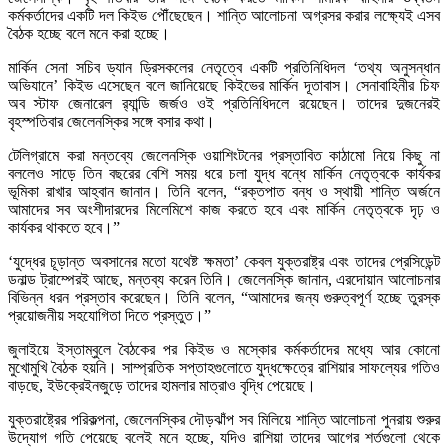
কর্মকর্তাদের একটি দল কিইভ পৌঁছেছেন। শান্তি আলোচনা অগ্রসর করার লক্ষ্যেই এসব
বৈঠক হচ্ছে বলে মনে করা হচ্ছে।
মার্কিন সেনা সচিব ড্যান ড্রিসকলের নেতৃত্বে একটি প্রতিনিধিদল ‘তথ্য অনুসন্ধান
অভিযানে’ কিইভ এসেছেন বলে জানিয়েছে কিইভের মার্কিন দূতাবাস। সেনাবাহিনীর চিফ
অব স্টাফ জেনারেল র‌্যান্ডি জর্জও ওই প্রতিনিধিদলে রয়েছেন। তাদের দুজনেরই
বৃহস্পতিবার জেলেনস্কির সঙ্গে বসার কথা।
টেলিগ্রামে করা মন্তব্যে জেলেনস্কি ওয়াশিংটনের প্রস্তাবিত কাঠামো নিয়ে কিছু না
বললেও সাড়ে তিন বছরের বেশি সময় ধরে চলা যুদ্ধ বন্ধে মার্কিন নেতৃত্বকে কার্যকর
ভূমিকা রাখার আহ্বান জানান। তিনি বলেন, “রক্তপাত বন্ধ ও স্থায়ী শান্তি অর্জনে
আমাদের সব অংশীদারদের মিলেমিশে কাজ করতে হবে এবং মার্কিন নেতৃত্বকে দৃঢ় ও
কার্যকর থাকতে হবে।”
‘যুদ্ধের চূড়ান্ত অবসানের মতো যথেষ্ট ক্ষমতা’ কেবল যুক্তরাষ্ট্র এবং তাদের প্রেসিডেন্ট
ডনাল্ড ট্রাম্পেরই আছে, মন্তব্য করেন তিনি। জেলেনস্কি জানান, এরদোয়ান আলোচনার
বিভিন্ন ধরন প্রস্তাব করেছেন। তিনি বলেন, “আমাদের জন্য গুরুত্বপূর্ণ হচ্ছে তুরস্ক
প্রয়োজনীয় সহযোগিতা দিতে প্রস্তুত।”
জুলাইয়ে ইস্তাম্বুলে বৈঠকের পর কিইভ ও মস্কোর কর্মকর্তাদের মধ্যে আর কোনো
মুখোমুখি বৈঠক হয়নি। সাম্প্রতিক সপ্তাহগুলোতে যুদ্ধক্ষেত্রে রাশিয়ার সাফল্যের গতিও
বাড়ছে, ইউক্রেইনজুড়ে তাদের হামলার মাত্রাও বৃদ্ধি পেয়েছে।
যুক্তরাষ্ট্রের পরিকল্পনা, জেলেনস্কির দৌড়ঝাঁপ সব মিলিয়ে শান্তি আলোচনা পুনরায় শুরুর
উদ্যোগ গতি পেয়েছে বলেই মনে হচ্ছে, যদিও রাশিয়া তাদের আগের শর্তগুলো থেকে