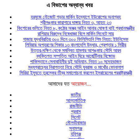
এ বিভাগের অন্যান্য খবর
হরমুজে নৌজোট গড়ার মার্কিন উদ্যোগে ইউরোপের অনাগ্রহ
শ্রীলঙ্কার কারাগারে দাঙ্গায় নিহত ৩, আহত ২৩
কিশোরের গুলিতে নিহত ৮, কঠোর অস্ত্র আইন আনার ঘোষণা থাই প্রধানমন্ত্রীর
রাশিয়ার বিরুদ্ধে নিষেধাজ্ঞা বিলে মার্কিন সিনেটে সায়
গাজায় যুদ্ধবিরতির ৩০০ দিনে ৩০০ ফিলিস্তিনি শিশু নিহত: ইউনিসেফ
লিবিয়ায় অপহরণের শিকার ১৩ বাংলাদেশি উদ্ধার, গ্রেপ্তার ১ সিরীয়
উত্তর-দক্ষিণ থেকে সমন্বিত হামলার আশঙ্কায় সৌদি আরব
ব্যক্তিগত সম্পত্তি আইন ঘিরে আর্জেন্টিনায় বিক্ষোভ
পাকিস্তানে সেনাবাহিনীর দুই অভিযান, নিহত ১০ সন্দেহভাজন
মধ্যপ্রাচ্যের নিরাপত্তা নিয়ে সৌদি যুবরাজ ও মাখোঁর ফোনালাপ
সিরিয়া ইস্যুতে তুরস্কের তীব্র সমালোচনা করলেন ইসরায়েলের পররাষ্ট্রমন্ত্রী
আমাদের যত
আয়োজন...
জাতীয়
আন্তর্জাতিক
রাজনীতি
প্রবাস
সিলেট
মৌলভীবাজার
সুনামগঞ্জ
হবিগঞ্জ