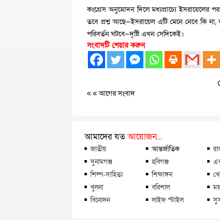
কংগ্রেস অনুমোদন দিলে মধ্যপ্রাচ্যে ইসরায়েলের প
তবে প্রশ্ন আছে—ইসরায়েল এটি মেনে নেবে কি না, ক
পরিবর্তন ঘটবে—দৃষ্টি এখন সেদিকেই।
সংবাদটি শেয়ার করুন
« «
আগের সংবাদ
আমাদের যত
আয়োজন...
জাতীয়
আন্তর্জাতিক
রা
সুনামগঞ্জ
হবিগঞ্জ
এক
শিল্প-সাহিত্য
শিক্ষাঙ্গন
খে
খুলনা
বরিশাল
ময়
বিনোদন
লাইফ স্টাইল
সু