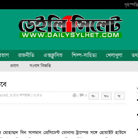
বৃহস্পতি
িভাগ
রাজনীতি
এক্সক্লুসিভ
শিল্প-সাহিত্য
খেলাধুলা
তথ্য
প্রবাস
সংবাদ বিজ্ঞপ্তি
বে
 ২০২৫, ৬:৫৬ অপরাহ্ন | ৬:৫৬
|
০
িন্স মোহাম্মদ বিন সালমান প্রেসিডেন্ট ডোনাল্ড ট্রাম্পের সঙ্গে হোয়াইট হাউসে