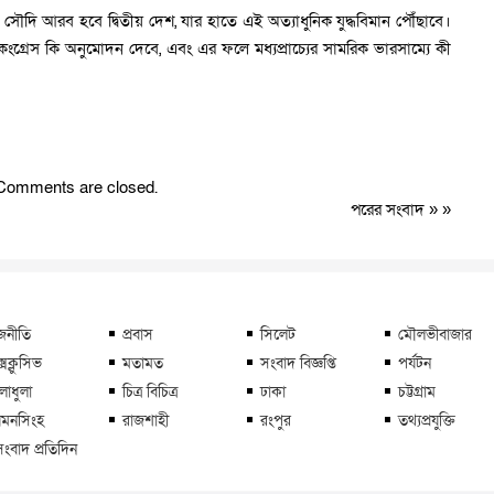
র সৌদি আরব হবে দ্বিতীয় দেশ, যার হাতে এই অত্যাধুনিক যুদ্ধবিমান পৌঁছাবে।
ংগ্রেস কি অনুমোদন দেবে, এবং এর ফলে মধ্যপ্রাচ্যের সামরিক ভারসাম্যে কী
Comments are closed.
পরের সংবাদ
» »
জনীতি
প্রবাস
সিলেট
মৌলভীবাজার
্সক্লুসিভ
মতামত
সংবাদ বিজ্ঞপ্তি
পর্যটন
লাধুলা
চিত্র বিচিত্র
ঢাকা
চট্টগ্রাম
মনসিংহ
রাজশাহী
রংপুর
তথ্যপ্রযুক্তি
সংবাদ প্রতিদিন