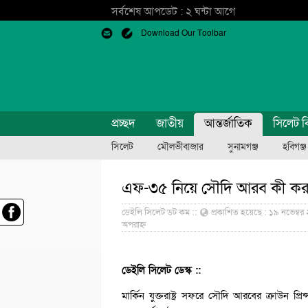
সর্বশেষ আপডেট : ২ ঘন্টা আগে
Download Our Toolbar
প্রচ্ছদ
জাতীয়
আন্তর্জাতিক
সিলেট ব
সিলেট
মৌলভীবাজার
সুনামগঞ্জ
হবিগঞ্জ
এফ-৩৫ নিয়ে সৌদি আরব কী কর
ডেইলি সিলেট ডট কম ::
প্রকাশিত হয়েছে : ১৯ নভেম্বর
অপরাহ্ন
ডেইলি সিলেট ডেস্ক ::
মার্কিন যুক্তরাষ্ট্র সফরে সৌদি আরবের ক্রাউন প্র