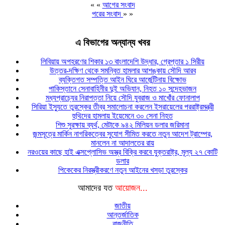
« «
আগের সংবাদ
পরের সংবাদ
» »
এ বিভাগের অন্যান্য খবর
লিবিয়ায় অপহরণের শিকার ১৩ বাংলাদেশি উদ্ধার, গ্রেপ্তার ১ সিরীয়
উত্তর-দক্ষিণ থেকে সমন্বিত হামলার আশঙ্কায় সৌদি আরব
ব্যক্তিগত সম্পত্তি আইন ঘিরে আর্জেন্টিনায় বিক্ষোভ
পাকিস্তানে সেনাবাহিনীর দুই অভিযান, নিহত ১০ সন্দেহভাজন
মধ্যপ্রাচ্যের নিরাপত্তা নিয়ে সৌদি যুবরাজ ও মাখোঁর ফোনালাপ
সিরিয়া ইস্যুতে তুরস্কের তীব্র সমালোচনা করলেন ইসরায়েলের পররাষ্ট্রমন্ত্রী
হুথিদের হামলায় ইয়েমেনে ৩০ সেনা নিহত
শিশু সুরক্ষায় ব্যর্থ, মেটাকে ৯৪২ মিলিয়ন ডলার জরিমানা
জন্মসূত্রে মার্কিন নাগরিকত্বের সুযোগ সীমিত করতে নতুন আদেশ ট্রাম্পের,
মানলেন না আদালতের রায়
নরওয়ের কাছে হাই এক্সপ্লোসিভ অস্ত্র বিক্রি করবে যুক্তরাষ্ট্র, মূল্য ২৭ কোটি
ডলার
পিকেকের নিরস্ত্রীকরণে নতুন আইনের খসড়া তুরস্কের
আমাদের যত
আয়োজন...
জাতীয়
আন্তর্জাতিক
রাজনীতি