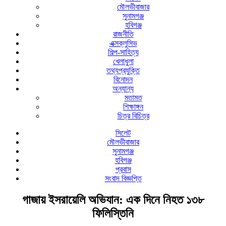
মৌলভীবাজার
সুনামগঞ্জ
হবিগঞ্জ
রাজনীতি
এক্সক্লুসিভ
শিল্প-সাহিত্য
খেলাধুলা
তথ্যপ্রযুক্তি
বিনোদন
অন্যান্য
মতামত
শিক্ষাঙ্গন
চিত্র বিচিত্র
সিলেট
মৌলভীবাজার
সুনামগঞ্জ
হবিগঞ্জ
প্রবাস
সংবাদ বিজ্ঞপ্তি
গাজায় ইসরায়েলি অভিযান: এক দিনে নিহত ১৩৮
ফিলিস্তিনি