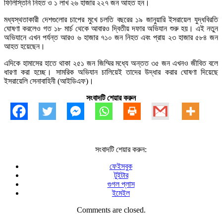
ফিলিস্তিনি নিহত ও ১ লাখ ২৬ হাজার ২২৭ জন আহত হন।
মধ্যস্থতাকারী দেশগুলোর চাপের মুখে চলতি বছরের ১৯ জানুয়ারি ইসরায়েল যুদ্ধবিরতি
ঘোষণা করলেও গত ১৮ মার্চ থেকে আবারও দ্বিতীয় দফার অভিযান শুরু হয়। এই নতুন
অভিযানে এখন পর্যন্ত আরও ৬ হাজার ৭১০ জন নিহত এবং প্রায় ২৩ হাজার ৫৮৪ জন
আহত হয়েছেন।
এদিকে হামাসের হাতে থাকা ২৫১ জন জিম্মির মধ্যে অন্তত ৩৫ জন এখনও জীবিত বলে
ধারণা করা হচ্ছে। সামরিক অভিযান চালিয়েই তাদের উদ্ধার করার ঘোষণা দিয়েছে
ইসরায়েলি সেনাবাহিনী (আইডিএফ)।
সংবাদটি শেয়ার করুন
সংবাদটি শেয়ার করুন:
ফেইসবুক
টুইটার
গুগল প্লাস
ইমেইল
Comments are closed.