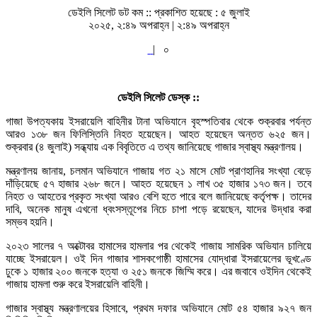
ডেইলি সিলেট ডট কম ::
প্রকাশিত হয়েছে : ৫ জুলাই
২০২৫, ২:৪৯ অপরাহ্ন | ২:৪৯ অপরাহ্ন
|
০
ডেইলি সিলেট ডেস্ক ::
গাজা উপত্যকায় ইসরায়েলি বাহিনীর টানা অভিযানে বৃহস্পতিবার থেকে শুক্রবার পর্যন্ত
আরও ১৩৮ জন ফিলিস্তিনি নিহত হয়েছেন। আহত হয়েছেন অন্তত ৬২৫ জন।
শুক্রবার (৪ জুলাই) সন্ধ্যায় এক বিবৃতিতে এ তথ্য জানিয়েছে গাজার স্বাস্থ্য মন্ত্রণালয়।
মন্ত্রণালয় জানায়, চলমান অভিযানে গাজায় গত ২১ মাসে মোট প্রাণহানির সংখ্যা বেড়ে
দাঁড়িয়েছে ৫৭ হাজার ২৬৮ জনে। আহত হয়েছেন ১ লাখ ৩৫ হাজার ১৭৩ জন। তবে
নিহত ও আহতের প্রকৃত সংখ্যা আরও বেশি হতে পারে বলে জানিয়েছে কর্তৃপক্ষ। তাদের
দাবি, অনেক মানুষ এখনো ধ্বংসস্তূপের নিচে চাপা পড়ে রয়েছেন, যাদের উদ্ধার করা
সম্ভব হয়নি।
২০২৩ সালের ৭ অক্টোবর হামাসের হামলার পর থেকেই গাজায় সামরিক অভিযান চালিয়ে
যাচ্ছে ইসরায়েল। ওই দিন গাজার শাসকগোষ্ঠী হামাসের যোদ্ধারা ইসরায়েলের ভূখণ্ডে
ঢুকে ১ হাজার ২০০ জনকে হত্যা ও ২৫১ জনকে জিম্মি করে। এর জবাবে ওইদিন থেকেই
গাজায় হামলা শুরু করে ইসরায়েলি বাহিনী।
গাজার স্বাস্থ্য মন্ত্রণালয়ের হিসাবে, প্রথম দফার অভিযানে মোট ৫৪ হাজার ৯২৭ জন