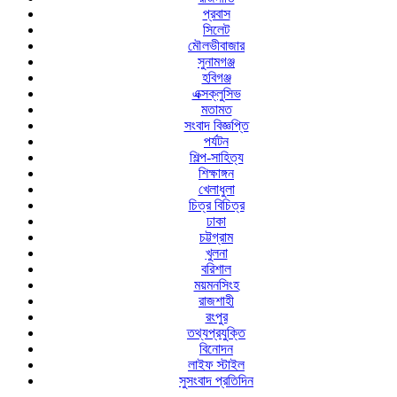
প্রবাস
সিলেট
মৌলভীবাজার
সুনামগঞ্জ
হবিগঞ্জ
এক্সক্লুসিভ
মতামত
সংবাদ বিজ্ঞপ্তি
পর্যটন
শিল্প-সাহিত্য
শিক্ষাঙ্গন
খেলাধুলা
চিত্র বিচিত্র
ঢাকা
চট্টগ্রাম
খুলনা
বরিশাল
ময়মনসিংহ
রাজশাহী
রংপুর
তথ্যপ্রযুক্তি
বিনোদন
লাইফ স্টাইল
সুসংবাদ প্রতিদিন