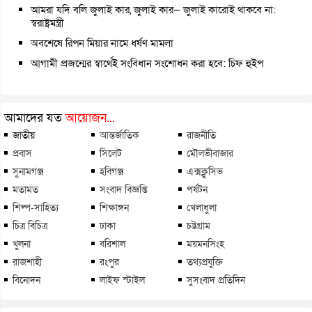
আমরা যদি বলি জুলাই কার, জুলাই কার— জুলাই কারোই থাকবে না:
স্বরাষ্ট্রমন্ত্রী
অবশেষে রিপন মিয়ার নামে ধর্ষণ মামলা
আগামী প্রজন্মের স্বার্থেই সংবিধান সংশোধন করা হবে: চিফ হুইপ
আমাদের যত
আয়োজন...
জাতীয়
আন্তর্জাতিক
রাজনীতি
প্রবাস
সিলেট
মৌলভীবাজার
সুনামগঞ্জ
হবিগঞ্জ
এক্সক্লুসিভ
মতামত
সংবাদ বিজ্ঞপ্তি
পর্যটন
শিল্প-সাহিত্য
শিক্ষাঙ্গন
খেলাধুলা
চিত্র বিচিত্র
ঢাকা
চট্টগ্রাম
খুলনা
বরিশাল
ময়মনসিংহ
রাজশাহী
রংপুর
তথ্যপ্রযুক্তি
বিনোদন
লাইফ স্টাইল
সুসংবাদ প্রতিদিন