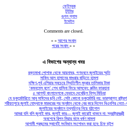
ফেইসবুক
টুইটার
গুগল প্লাস
ইমেইল
Comments are closed.
« «
আগের সংবাদ
পরের সংবাদ
» »
এ বিভাগের অন্যান্য খবর
রক্তমাখা পোশাক থেকে আয়নাঘর, গণভবনে জুলাইয়ের স্মৃতি
সাকিব আল হাসানের মাগুরার বাড়িতে হামলা
দক্ষিণ-পূর্ব এশিয়ার সবচেয়ে স্থিতিশীল মুদ্রার তালিকায় টাকা
‘কমনসেন্স বলে’ শেখ হাসিনা ফিরে আসবেন: রুমিন ফারহানা
৫ আগস্ট বাংলাদেশকে যেভাবে দেখেছিল বিশ্ব মিডিয়া
যে ডকুমেন্টারিতে আবু সাঈদের ছবি নেই, সেটা কোনো ডকুমেন্টারি নয়: ভারপ্রাপ্ত রাষ্ট্র
শরীয়তপুরে জুলাই যোদ্ধাকে মারধরের পর অনুষ্ঠান থেকে বের করে দিলেন বিএনপির নেতা–কর
জুলাইয়ের অনুষ্ঠানে তথ্যচিত্র নিয়ে হট্টগোল
আমরা যদি বলি জুলাই কার, জুলাই কার— জুলাই কারোই থাকবে না: স্বরাষ্ট্রমন্ত্রী
অবশেষে রিপন মিয়ার নামে ধর্ষণ মামলা
আগামী প্রজন্মের স্বার্থেই সংবিধান সংশোধন করা হবে: চিফ হুইপ