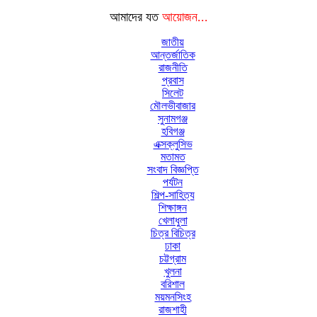
আমাদের যত
আয়োজন...
জাতীয়
আন্তর্জাতিক
রাজনীতি
প্রবাস
সিলেট
মৌলভীবাজার
সুনামগঞ্জ
হবিগঞ্জ
এক্সক্লুসিভ
মতামত
সংবাদ বিজ্ঞপ্তি
পর্যটন
শিল্প-সাহিত্য
শিক্ষাঙ্গন
খেলাধুলা
চিত্র বিচিত্র
ঢাকা
চট্টগ্রাম
খুলনা
বরিশাল
ময়মনসিংহ
রাজশাহী