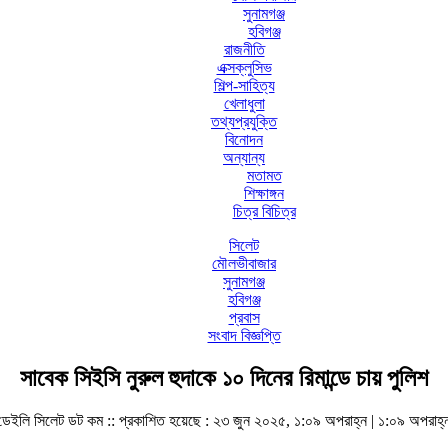
সুনামগঞ্জ
হবিগঞ্জ
রাজনীতি
এক্সক্লুসিভ
শিল্প-সাহিত্য
খেলাধুলা
তথ্যপ্রযুক্তি
বিনোদন
অন্যান্য
মতামত
শিক্ষাঙ্গন
চিত্র বিচিত্র
সিলেট
মৌলভীবাজার
সুনামগঞ্জ
হবিগঞ্জ
প্রবাস
সংবাদ বিজ্ঞপ্তি
সাবেক সিইসি নুরুল হুদাকে ১০ দিনের রিমান্ডে চায় পুলিশ
ডেইলি সিলেট ডট কম ::
প্রকাশিত হয়েছে : ২৩ জুন ২০২৫, ১:০৯ অপরাহ্ন | ১:০৯ অপরাহ্