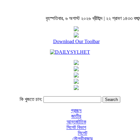
বৃহস্পতিবার, ৬ অগাস্ট ২০২৬ খ্রীষ্টাব্দ | ২২ শ্রাবণ ১৪৩৩ বঙ্গাব্
Download Our Toolbar
কি খুজতে চান:
প্রচ্ছদ
জাতীয়
আন্তর্জাতিক
সিলেট বিভাগ
সিলেট
মৌলভীবাজার