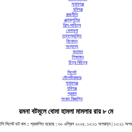
সুনামগঞ্জ
হবিগঞ্জ
রাজনীতি
এক্সক্লুসিভ
শিল্প-সাহিত্য
খেলাধুলা
তথ্যপ্রযুক্তি
বিনোদন
অন্যান্য
মতামত
শিক্ষাঙ্গন
চিত্র বিচিত্র
সিলেট
মৌলভীবাজার
সুনামগঞ্জ
হবিগঞ্জ
প্রবাস
সংবাদ বিজ্ঞপ্তি
রমনা বটমূলে বোমা হামলা মামলার রায় ৮ মে
লি সিলেট ডট কম ::
প্রকাশিত হয়েছে : ৩০ এপ্রিল ২০২৫, ১২:২১ অপরাহ্ন | ১২:২১ অপর