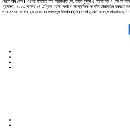
থেকে বাদ দেন। এরপর মামলাটি যায় বিচারপতি মো. রুহুল কুদ্দুস ও বিচারপতি এ এসএম আব্দু
প্রসঙ্গত, ২০০১ সালের ১৪ এপ্রিল পয়লা বৈশাখে সাংস্কৃতিক সংগঠন ছায়ানটের বর্ষবরণ
পরে ২০০৮ সালের ২৯ নভেম্বর হরকাতুল জিহাদ (হুজি) নেতা মুফতি আবদুল হান্নানসহ ১৪