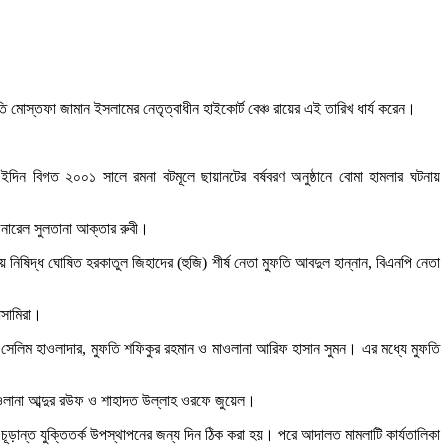
ি মোস্তফা জামান ইসলামের নেতৃত্বাধীন হাইকোর্ট বেঞ্চ রায়ের এই তারিখ ধার্য করেন।
িন বিগত ২০০১ সালে রমনা বটমূলে ছায়ানটের বর্ষবরণ অনুষ্ঠানে বোমা হামলার ঘটনায়
েনারেল সুলতানা আক্তার রুবী।
ষিদ্ধ ঘোষিত হরকাতুল জিহাদের (হুজি) শীর্ষ নেতা মুফতি আবদুল হান্নান, বিএনপি নেতা
আসামিরা।
জ সেলিম হাওলাদার, মুফতি শফিকুর রহমান ও মাওলানা আরিফ হাসান সুমন। এর মধ্যে মুফতি
 মওলানা আব্দুর রউফ ও শাহাদত উল্লাহ ওরফে জুয়েল।
 চূড়ান্ত যুক্তিতর্ক উপস্থাপনের জন্য দিন ঠিক করা হয়। পরে আদালত মামলাটি কার্যতালিকা