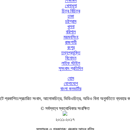
শিক্ষাঙ্গন
খেলাধুলা
চিত্র বিচিত্র
ঢাকা
চট্টগ্রাম
খুলনা
বরিশাল
ময়মনসিংহ
রাজশাহী
রংপুর
তথ্যপ্রযুক্তি
বিনোদন
লাইফ স্টাইল
সুসংবাদ প্রতিদিন
হোম
যোগাযোগ
বাংলা কনভার্টার
ে প্রকাশিত/প্রচারিত সংবাদ, আলোকচিত্র, ভিডিওচিত্র, অডিও বিনা অনুমতিতে ব্যবহার 
© সর্বস্বত্ব স্বত্বাধিকার সংরক্ষিত
২০১১-২০১৭
সম্পাদক ও প্রকাশক: খন্দকার আব্দুর রহিম