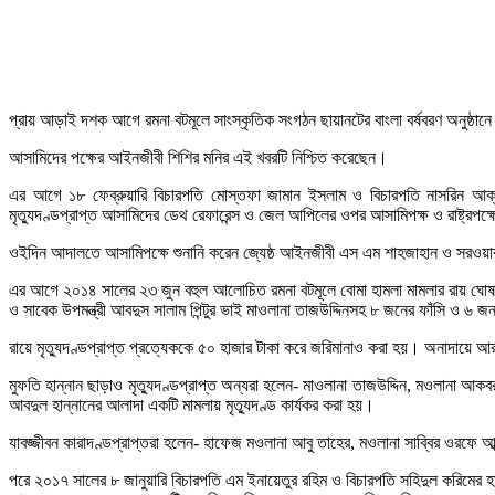
প্রায় আড়াই দশক আগে রমনা বটমূলে সাংস্কৃতিক সংগঠন ছায়ানটের বাংলা বর্ষবরণ অনুষ্ঠান
আসামিদের পক্ষের আইনজীবী শিশির মনির এই খবরটি নিশ্চিত করেছেন।
এর আগে ১৮ ফেব্রুয়ারি বিচারপতি মোস্তফা জামান ইসলাম ও বিচারপতি নাসরিন আক্তার
মৃত্যুদণ্ডপ্রাপ্ত আসামিদের ডেথ রেফারেন্স ও জেল আপিলের ওপর আসামিপক্ষ ও রাষ্ট্রপক্
ওইদিন আদালতে আসামিপক্ষে শুনানি করেন জ্যেষ্ঠ আইনজীবী এস এম শাহজাহান ও সরওয়ার আহ
এর আগে ২০১৪ সালের ২৩ জুন বহুল আলোচিত রমনা বটমূলে বোমা হামলা মামলার রায় ঘোষণা 
ও সাবেক উপমন্ত্রী আবদুস সালাম পিন্টুর ভাই মাওলানা তাজউদ্দিনসহ ৮ জনের ফাঁসি ও ৬
রায়ে মৃত্যুদণ্ডপ্রাপ্ত প্রত্যেককে ৫০ হাজার টাকা করে জরিমানাও করা হয়। অনাদায়ে
মুফতি হান্নান ছাড়াও মৃত্যুদণ্ডপ্রাপ্ত অন্যরা হলেন- মাওলানা তাজউদ্দিন, মওলানা 
আবদুল হান্নানের আলাদা একটি মামলায় মৃত্যুদণ্ড কার্যকর করা হয়।
যাবজ্জীবন কারাদণ্ডপ্রাপ্তরা হলেন- হাফেজ মওলানা আবু তাহের, মওলানা সাব্বির ওরফে
পরে ২০১৭ সালের ৮ জানুয়ারি বিচারপতি এম ইনায়েতুর রহিম ও বিচারপতি সহিদুল করিমের হাই