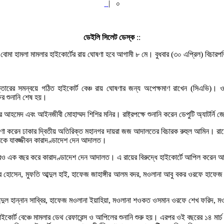
|
০
ডেইলি সিলেট ডেস্ক
::
ে বোমা হামলা মামলার হাইকোর্টের রায় ঘোষণা হবে আগামী ৮ মে। বুধবার (৩০ এপ্রিল) বিচারপত
ের সমন্বয়ে গঠিত হাইকোর্ট বেঞ্চ রায় ঘোষণার জন্য অপেক্ষমাণ রাখেন (সিএভি)। ওইদ
ষের শুনানি শেষ হয়।
মেদ এবং আইনজীবী মোহাম্মদ শিশির মনির। রাষ্ট্রপক্ষে শুনানি করেন ডেপুটি অ্যাটর্নি জ
করেন ঢাকার দ্বিতীয় অতিরিক্ত মহানগর দায়রা জজ আদালতের বিচারক রুহুল আমিন। রায়ে নি
 জনকে যাবজ্জীবন কারাদণ্ডাদেশ দেন আদালত।
 আরও এক বছর করে কারাদণ্ডাদেশ দেন আদালত। এ রায়ের বিরুদ্ধে হাইকোর্টে আপিল করেন 
আকবর হোসেন, মুফতি আব্দুল হাই, হাফেজ জাহাঙ্গীর আলম বদর, মওলানা আবু বকর ওরফে হাফে
 আব্দুল হান্নান সাব্বির, হাফেজ মওলানা ইয়াহিয়া, মওলানা শওকত ওসমান ওরফে শেখ ফরিদ,
কোর্ট বেঞ্চে মামলার ডেথ রেফারেন্স ও আপিলের শুনানি শুরু হয়। এরপর ওই বছরের ১৪ মার্চ