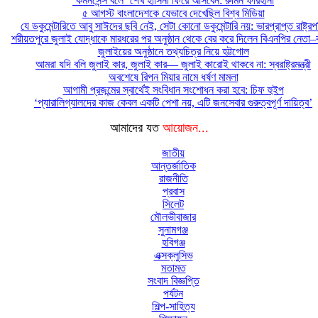
‘কমনসেন্স বলে’ শেখ হাসিনা ফিরে আসবেন: রুমিন ফারহানা
৫ আগস্ট বাংলাদেশকে যেভাবে দেখেছিল বিশ্ব মিডিয়া
যে ডকুমেন্টারিতে আবু সাঈদের ছবি নেই, সেটা কোনো ডকুমেন্টারি নয়: ভারপ্রাপ্ত রাষ্ট্র
শরীয়তপুরে জুলাই যোদ্ধাকে মারধরের পর অনুষ্ঠান থেকে বের করে দিলেন বিএনপির নেতা–কর
জুলাইয়ের অনুষ্ঠানে তথ্যচিত্র নিয়ে হট্টগোল
আমরা যদি বলি জুলাই কার, জুলাই কার— জুলাই কারোই থাকবে না: স্বরাষ্ট্রমন্ত্রী
অবশেষে রিপন মিয়ার নামে ধর্ষণ মামলা
আগামী প্রজন্মের স্বার্থেই সংবিধান সংশোধন করা হবে: চিফ হুইপ
‘প্যারালিগ্যালদের কাজ কেবল একটি পেশা নয়, এটি জনসেবার গুরুত্বপূর্ণ দায়িত্ব’
আমাদের যত
আয়োজন...
জাতীয়
আন্তর্জাতিক
রাজনীতি
প্রবাস
সিলেট
মৌলভীবাজার
সুনামগঞ্জ
হবিগঞ্জ
এক্সক্লুসিভ
মতামত
সংবাদ বিজ্ঞপ্তি
পর্যটন
শিল্প-সাহিত্য