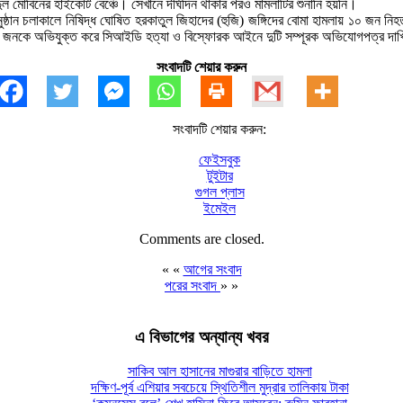
ল মোবিনের হাইকোর্ট বেঞ্চে। সেখানে দীর্ঘদিন থাকার পরও মামলাটির শুনানি হয়নি।
 অনুষ্ঠান চলাকালে নিষিদ্ধ ঘোষিত হরকাতুল জিহাদের (হুজি) জঙ্গিদের বোমা হামলায় ১০ 
 জনকে অভিযুক্ত করে সিআইডি হত্যা ও বিস্ফোরক আইনে দুটি সম্পূরক অভিযোগপত্র দাখিল 
সংবাদটি শেয়ার করুন
সংবাদটি শেয়ার করুন:
ফেইসবুক
টুইটার
গুগল প্লাস
ইমেইল
Comments are closed.
« «
আগের সংবাদ
পরের সংবাদ
» »
এ বিভাগের অন্যান্য খবর
সাকিব আল হাসানের মাগুরার বাড়িতে হামলা
দক্ষিণ-পূর্ব এশিয়ার সবচেয়ে স্থিতিশীল মুদ্রার তালিকায় টাকা