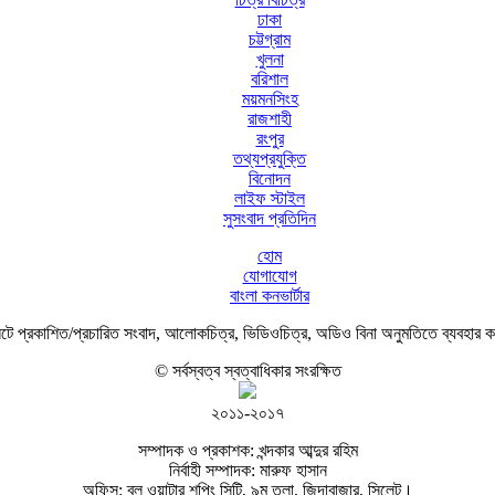
ঢাকা
চট্টগ্রাম
খুলনা
বরিশাল
ময়মনসিংহ
রাজশাহী
রংপুর
তথ্যপ্রযুক্তি
বিনোদন
লাইফ স্টাইল
সুসংবাদ প্রতিদিন
হোম
যোগাযোগ
বাংলা কনভার্টার
ে প্রকাশিত/প্রচারিত সংবাদ, আলোকচিত্র, ভিডিওচিত্র, অডিও বিনা অনুমতিতে ব্যবহার 
© সর্বস্বত্ব স্বত্বাধিকার সংরক্ষিত
২০১১-২০১৭
সম্পাদক ও প্রকাশক: খন্দকার আব্দুর রহিম
নির্বাহী সম্পাদক: মারুফ হাসান
অফিস: ব্লু ওয়াটার শপিং সিটি, ৯ম তলা, জিন্দাবাজার, সিলেট।