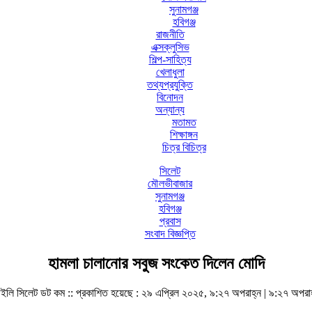
সুনামগঞ্জ
হবিগঞ্জ
রাজনীতি
এক্সক্লুসিভ
শিল্প-সাহিত্য
খেলাধুলা
তথ্যপ্রযুক্তি
বিনোদন
অন্যান্য
মতামত
শিক্ষাঙ্গন
চিত্র বিচিত্র
সিলেট
মৌলভীবাজার
সুনামগঞ্জ
হবিগঞ্জ
প্রবাস
সংবাদ বিজ্ঞপ্তি
হামলা চালানোর সবুজ সংকেত দিলেন মোদি
ইলি সিলেট ডট কম ::
প্রকাশিত হয়েছে : ২৯ এপ্রিল ২০২৫, ৯:২৭ অপরাহ্ন | ৯:২৭ অপরা