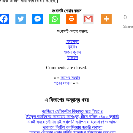
িল এবং আকাশ সীমা বন্ধ ঘোষণা করেছে।
সংবাদটি শেয়ার করুন
0
Share
সংবাদটি শেয়ার করুন:
ফেইসবুক
টুইটার
গুগল প্লাস
ইমেইল
Comments are closed.
« «
আগের সংবাদ
পরের সংবাদ
» »
এ বিভাগের অন্যান্য খবর
ব্রাজিলে হেলিকপ্টার বিধ্বস্ত হয়ে নিহত ৪
টাইফুন ডলফিনের আঘাতের আশঙ্কা, চীনে বাতিল ১৪০০ ফ্লাইট
একই সময়ে সৌদির দুই জ্বালানি স্থাপনায় বিস্ফোরণ ও আগুন
দাবানলে ব্রিটিশ কলম্বিয়ায় জরুরি অবস্থা
হরমুজে নৌজোট গড়ার মার্কিন উদ্যোগে ইউরোপের অনাগ্রহ