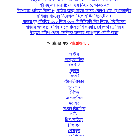
শ্রীলঙ্কার কারাগারে দাঙ্গায় নিহত ৩, আহত ২৩
কিশোরের গুলিতে নিহত ৮, কঠোর অস্ত্র আইন আনার ঘোষণা থাই প্রধানমন্ত্রীর
রাশিয়ার বিরুদ্ধে নিষেধাজ্ঞা বিলে মার্কিন সিনেটে সায়
গাজায় যুদ্ধবিরতির ৩০০ দিনে ৩০০ ফিলিস্তিনি শিশু নিহত: ইউনিসেফ
লিবিয়ায় অপহরণের শিকার ১৩ বাংলাদেশি উদ্ধার, গ্রেপ্তার ১ সিরীয়
উত্তর-দক্ষিণ থেকে সমন্বিত হামলার আশঙ্কায় সৌদি আরব
আমাদের যত
আয়োজন...
জাতীয়
আন্তর্জাতিক
রাজনীতি
প্রবাস
সিলেট
মৌলভীবাজার
সুনামগঞ্জ
হবিগঞ্জ
এক্সক্লুসিভ
মতামত
সংবাদ বিজ্ঞপ্তি
পর্যটন
শিল্প-সাহিত্য
শিক্ষাঙ্গন
খেলাধুলা
চিত্র বিচিত্র