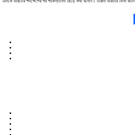
এদিকে ভারতের পদক্ষেপের পর পাকিস্তানও ছেড়ে কথা বলেনি। তারাও ভারতীয় ভিসা বাত