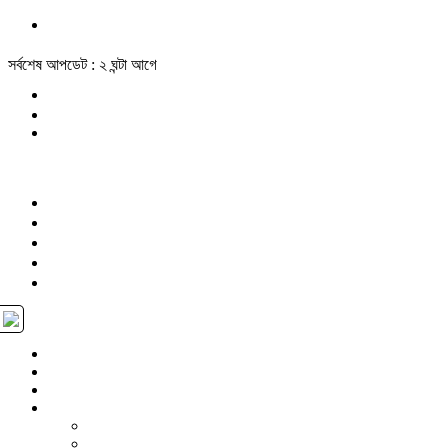
সর্বশেষ আপডেট : ২ ঘন্টা আগে