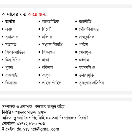
আমাদের যত
আয়োজন...
জাতীয়
আন্তর্জাতিক
রাজনীতি
প্রবাস
সিলেট
মৌলভীবাজার
সুনামগঞ্জ
হবিগঞ্জ
এক্সক্লুসিভ
মতামত
সংবাদ বিজ্ঞপ্তি
পর্যটন
শিল্প-সাহিত্য
শিক্ষাঙ্গন
খেলাধুলা
চিত্র বিচিত্র
ঢাকা
চট্টগ্রাম
খুলনা
বরিশাল
ময়মনসিংহ
রাজশাহী
রংপুর
তথ্যপ্রযুক্তি
বিনোদন
লাইফ স্টাইল
সুসংবাদ প্রতিদিন
সম্পাদক ও প্রকাশক: খন্দকার আব্দুর রহিম
নির্বাহী সম্পাদক: মারুফ হাসান
অফিস: ব্লু ওয়াটার শপিং সিটি, ৯ম তলা, জিন্দাবাজার, সিলেট।
মোবাইল: ০১৭১২ ৮৮৬ ৫০৩
ই-মেইল: dailysylhet@gmail.com