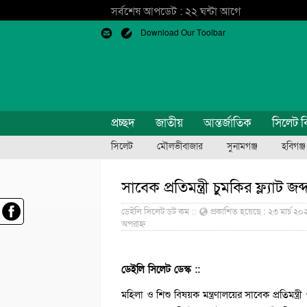
সর্বশেষ আপডেট : ২২ ঘন্টা আগে
Download Our Toolbar
প্রচ্ছদ
জাতীয়
আন্তর্জাতিক
সিলেট ব
সিলেট
মৌলভীবাজার
সুনামগঞ্জ
হবিগঞ্জ
সাবেক প্রতিমন্ত্রী চুমকির ফ্ল্যাট জ
ডেইলি সিলেট ডট কম ::
প্রকাশিত হয়েছে : ২৩ মার্চ ২০
অপরাহ্ন
ডেইলি সিলেট ডেস্ক ::
মহিলা ও শিশু বিষয়ক মন্ত্রণালয়ের সাবেক প্রতিম