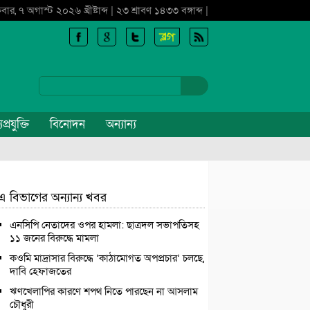
্রবার, ৭ অগাস্ট ২০২৬ খ্রীষ্টাব্দ | ২৩ শ্রাবণ ১৪৩৩ বঙ্গাব্দ |
প্রযুক্তি
বিনোদন
অন্যান্য
এ বিভাগের অন্যান্য খবর
এনসিপি নেতাদের ওপর হামলা: ছাত্রদল সভাপতিসহ
১১ জনের বিরুদ্ধে মামলা
কওমি মাদ্রাসার বিরুদ্ধে ‘কাঠামোগত অপপ্রচার’ চলছে,
দাবি হেফাজতের
ঋণখেলাপির কারণে শপথ নিতে পারছেন না আসলাম
চৌধুরী