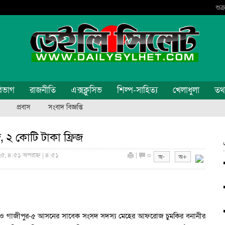
শুক
িভাগ
রাজনীতি
এক্সক্লুসিভ
শিল্প-সাহিত্য
খেলাধুলা
তথ্য
প্রবাস
সংবাদ বিজ্ঞপ্তি
ব্দ, ২ কোটি টাকা ফ্রিজ
২৫, ৪:৫১ অপরাহ্ন | ৪:৫১
|
০
ন্ত্রী ও গাজীপুর-৫ আসনের সাবেক সংসদ সদস্য মেহের আফরোজ চুমকির বনানীর