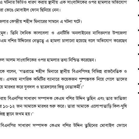
। এ ঘটনার ভিডিও ধারণ করায় স্থানীয় এক সাংবাদিকের ওপর হামলার অভিযোগ
মেরা ভেঙে মোবাইল ফোন ছিনিয়ে নেন।
লার কেন্দ্রীয় শহীদ মিনারের সামনে এ ঘটনা ঘটে।
াহমুদ। তিনি দৈনিক কালবেলা ও এনটিভি অনলাইনের নাসিরনগর উপজেলা
েএম বশির উদ্দিনের নেতৃত্বে এ হামলা চালানো হয়েছে বলে অভিযোগ করেছেন
খায়রুল আলম সাংবাদিকের ওপর হামলার তথ্য নিশ্চিত করেছেন।
কে বলেন, ‘গতরাতে শহীদ মিনারে স্থানীয় বিএনপিসহ বিভিন্ন রাজনৈতিক ও
ে যায়। এসময় নাগরিক কমিটির ব্যানারে কয়েকজন পুষ্পস্তবক নিয়ে গেলে তাদের
য়ে মারধর করে যুবদল ও ছাত্রদলের কিছু নেতাকর্মী।’
রায় বিএনপির সাধারণ সম্পাদক কেএম বশির উদ্দিন তুহিন এবং তার ভাতিজা
লের ১০-১২ জন আমাকে মারধর শুরু করে। তারা আমাকে এলোপাতাড়ি কিল-ঘুষি
্ন স্থানে জখম হয়।’
িএনপির সাধারণ সম্পাদক কেএম বশির উদ্দিন তুহিনের মোবাইল ফোনে