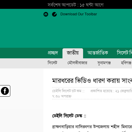
সর্বশেষ আপডেট : ১৫ ঘন্টা আগে
Download Our Toolbar
প্রচ্ছদ
জাতীয়
আন্তর্জাতিক
সিলেট ব
সিলেট
মৌলভীবাজার
সুনামগঞ্জ
হবিগঞ্জ
মারধরের ভিডিও ধারণ করায় সাং
ডেইলি সিলেট ডট কম ::
প্রকাশিত হয়েছে : ২১ ফেব্রুয়া
৭:৩০ অপরাহ্ন
ডেইলি সিলেট ডেস্ক ::
ব্রাহ্মণবাড়িয়ার নাসিরনগর উপজেলায় শহীদ মিনারে