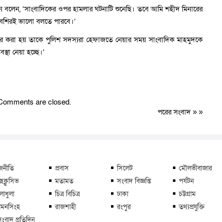
 বলেন, ‘সাংবাদিকের ওপর হামলার ঘটনাটি শুনেছি। তবে আমি শহীদ মিনারের
 বশিরই ভালো বলতে পারবে।’
ধর করা হয় তাকে পুলিশ সদস্যরা হেফাজতে নেয়ার সময় সাংবাদিক মাহমুদকে
্থা নেয়া হচ্ছে।’
Comments are closed.
পরের সংবাদ
» »
জনীতি
প্রবাস
সিলেট
মৌলভীবাজার
্সক্লুসিভ
মতামত
সংবাদ বিজ্ঞপ্তি
পর্যটন
লাধুলা
চিত্র বিচিত্র
ঢাকা
চট্টগ্রাম
মনসিংহ
রাজশাহী
রংপুর
তথ্যপ্রযুক্তি
সংবাদ প্রতিদিন