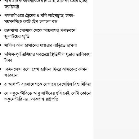
শীর্ষ মাদক কারবারিদের নির্মোহ তালিকা তৈরি হচ্ছে:
স্বরাষ্ট্রমন্ত্রী
গফরগাঁওয়ে ট্রেনের ৪ বগি লাইনচ্যুত, ঢাকা-
ময়মনসিংহ রুটে ট্রেন চলাচল বন্ধ
রক্তমাখা পোশাক থেকে আয়নাঘর, গণভবনে
জুলাইয়ের স্মৃতি
সাকিব আল হাসানের মাগুরার বাড়িতে হামলা
দক্ষিণ-পূর্ব এশিয়ার সবচেয়ে স্থিতিশীল মুদ্রার তালিকায়
টাকা
‘কমনসেন্স বলে’ শেখ হাসিনা ফিরে আসবেন: রুমিন
ফারহানা
৫ আগস্ট বাংলাদেশকে যেভাবে দেখেছিল বিশ্ব মিডিয়া
যে ডকুমেন্টারিতে আবু সাঈদের ছবি নেই, সেটা কোনো
ডকুমেন্টারি নয়: ভারপ্রাপ্ত রাষ্ট্রপতি