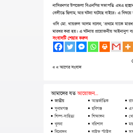
নাসিরনগর উপজেলা বিএনপির সভাপতি এমএ হান্নান
বেদীতে ছিলাম, আর ঘটনা ঘটেছে বাইরে। এ বিষয়ে
ওসি মো. খায়রুল আলম বলেন, ‘প্রথমে যাকে মার
মারধর করা হয়। এ ঘটনায় প্রয়োজনীয় আইনানুগ ব্যবস
সংবাদটি শেয়ার করুন
« «
আগের সংবাদ
আমাদের যত
আয়োজন...
জাতীয়
আন্তর্জাতিক
রা
সুনামগঞ্জ
হবিগঞ্জ
এক
শিল্প-সাহিত্য
শিক্ষাঙ্গন
খে
খুলনা
বরিশাল
ময়
বিনোদন
লাইফ স্টাইল
সু