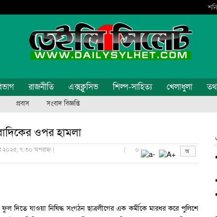
শনি
িভাগ
রাজনীতি
এক্সক্লুসিভ
শিল্প-সাহিত্য
খেলাধুলা
তথ্য
প্রবাস
সংবাদ বিজ্ঞপ্তি
বাদিকের ওপর হামলা
রি ২০২৫, ৭:৩০ অপরাহ্ন |
|
০
 ফুল দিতে যাওয়া নিষিদ্ধ সংগঠন ছাত্রলীগের এক কর্মীকে মারধর করে পুলিশে