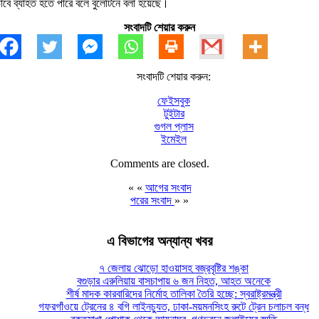
বে ব্যাহত হতে পারে বলে বুলেটিনে বলা হয়েছে।
সংবাদটি শেয়ার করুন
সংবাদটি শেয়ার করুন:
ফেইসবুক
টুইটার
গুগল প্লাস
ইমেইল
Comments are closed.
« «
আগের সংবাদ
পরের সংবাদ
» »
এ বিভাগের অন্যান্য খবর
৭ জেলায় ঝোড়ো হাওয়াসহ বজ্রবৃষ্টির শঙ্কা
বগুড়ার এরুলিয়ায় বাসচাপায় ৬ জন নিহত, আহত অনেকে
শীর্ষ মাদক কারবারিদের নির্মোহ তালিকা তৈরি হচ্ছে: স্বরাষ্ট্রমন্ত্রী
গফরগাঁওয়ে ট্রেনের ৪ বগি লাইনচ্যুত, ঢাকা-ময়মনসিংহ রুটে ট্রেন চলাচল বন্ধ