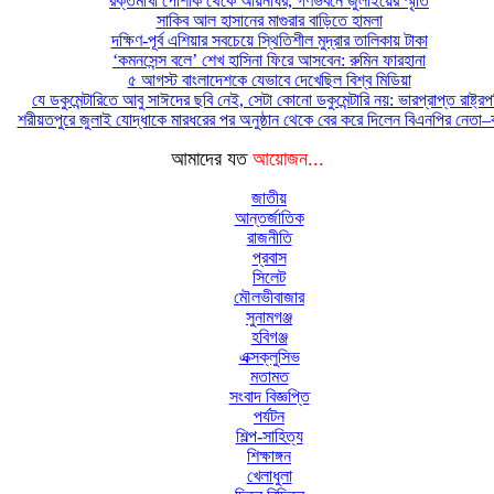
রক্তমাখা পোশাক থেকে আয়নাঘর, গণভবনে জুলাইয়ের স্মৃতি
সাকিব আল হাসানের মাগুরার বাড়িতে হামলা
দক্ষিণ-পূর্ব এশিয়ার সবচেয়ে স্থিতিশীল মুদ্রার তালিকায় টাকা
‘কমনসেন্স বলে’ শেখ হাসিনা ফিরে আসবেন: রুমিন ফারহানা
৫ আগস্ট বাংলাদেশকে যেভাবে দেখেছিল বিশ্ব মিডিয়া
যে ডকুমেন্টারিতে আবু সাঈদের ছবি নেই, সেটা কোনো ডকুমেন্টারি নয়: ভারপ্রাপ্ত রাষ্ট্র
শরীয়তপুরে জুলাই যোদ্ধাকে মারধরের পর অনুষ্ঠান থেকে বের করে দিলেন বিএনপির নেতা–কর
আমাদের যত
আয়োজন...
জাতীয়
আন্তর্জাতিক
রাজনীতি
প্রবাস
সিলেট
মৌলভীবাজার
সুনামগঞ্জ
হবিগঞ্জ
এক্সক্লুসিভ
মতামত
সংবাদ বিজ্ঞপ্তি
পর্যটন
শিল্প-সাহিত্য
শিক্ষাঙ্গন
খেলাধুলা