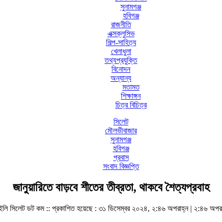
সুনামগঞ্জ
হবিগঞ্জ
রাজনীতি
এক্সক্লুসিভ
শিল্প-সাহিত্য
খেলাধুলা
তথ্যপ্রযুক্তি
বিনোদন
অন্যান্য
মতামত
শিক্ষাঙ্গন
চিত্র বিচিত্র
সিলেট
মৌলভীবাজার
সুনামগঞ্জ
হবিগঞ্জ
প্রবাস
সংবাদ বিজ্ঞপ্তি
জানুয়ারিতে বাড়বে শীতের তীব্রতা, থাকবে শৈত্যপ্রবাহ
ইলি সিলেট ডট কম ::
প্রকাশিত হয়েছে : ৩১ ডিসেম্বর ২০২৪, ২:৪৬ অপরাহ্ন | ২:৪৬ অপরা