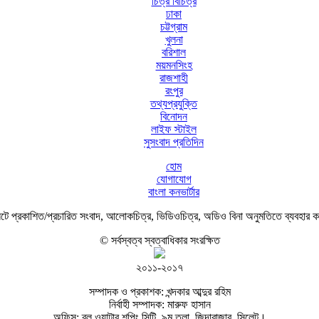
চিত্র বিচিত্র
ঢাকা
চট্টগ্রাম
খুলনা
বরিশাল
ময়মনসিংহ
রাজশাহী
রংপুর
তথ্যপ্রযুক্তি
বিনোদন
লাইফ স্টাইল
সুসংবাদ প্রতিদিন
হোম
যোগাযোগ
বাংলা কনভার্টার
ে প্রকাশিত/প্রচারিত সংবাদ, আলোকচিত্র, ভিডিওচিত্র, অডিও বিনা অনুমতিতে ব্যবহার 
© সর্বস্বত্ব স্বত্বাধিকার সংরক্ষিত
২০১১-২০১৭
সম্পাদক ও প্রকাশক: খন্দকার আব্দুর রহিম
নির্বাহী সম্পাদক: মারুফ হাসান
অফিস: ব্লু ওয়াটার শপিং সিটি, ৯ম তলা, জিন্দাবাজার, সিলেট।