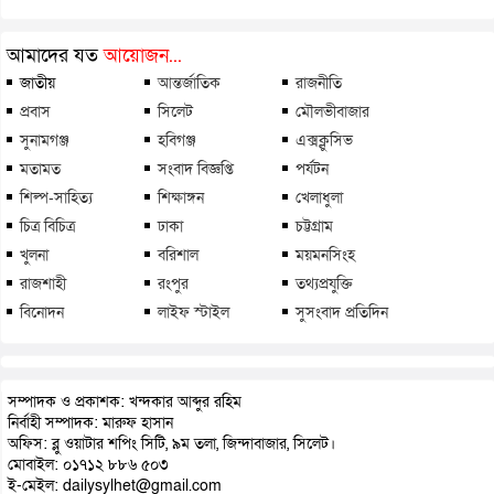
আমাদের যত
আয়োজন...
জাতীয়
আন্তর্জাতিক
রাজনীতি
প্রবাস
সিলেট
মৌলভীবাজার
সুনামগঞ্জ
হবিগঞ্জ
এক্সক্লুসিভ
মতামত
সংবাদ বিজ্ঞপ্তি
পর্যটন
শিল্প-সাহিত্য
শিক্ষাঙ্গন
খেলাধুলা
চিত্র বিচিত্র
ঢাকা
চট্টগ্রাম
খুলনা
বরিশাল
ময়মনসিংহ
রাজশাহী
রংপুর
তথ্যপ্রযুক্তি
বিনোদন
লাইফ স্টাইল
সুসংবাদ প্রতিদিন
সম্পাদক ও প্রকাশক: খন্দকার আব্দুর রহিম
নির্বাহী সম্পাদক: মারুফ হাসান
অফিস: ব্লু ওয়াটার শপিং সিটি, ৯ম তলা, জিন্দাবাজার, সিলেট।
মোবাইল: ০১৭১২ ৮৮৬ ৫০৩
ই-মেইল: dailysylhet@gmail.com