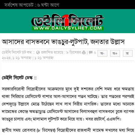
সর্বশেষ আপডেট : ৬ ঘন্টা আগে
আসাদের বাসভবনে ভাঙচুর-লুটপাট, জনতার উল্লাস
ডেইলি সিলেট ডট কম ::
প্রকাশিত হয়েছে : ৯ ডিসেম্বর
|
০
২০২৪, ১:২১ অপরাহ্ন | ১:২১ অপরাহ্ন
ডেইলি সিলেট ডেস্ক ::
সরকারবিরোধী বিদ্রোহীদের আক্রমণের মুখে দুই দশকের বেশি সময় ধরে ক্ষমতায়
থাকা সিরিয়ার প্রেসিডেন্ট বাশার আল-আসাদের পতন ঘটেছে। তার পতনের পরপরই
দেশজুড়ে উল্লাসে মেতে উঠেছেন লাখ লাখ সিরীয় নাগরিক। তাদের মধ্যে অনেকে
দামেস্কের কেন্দ্রে ক্ষমতাচ্যুত প্রেসিডেন্ট আসাদের বিলাসবহুল বাসভবনে ঢুকে ব্যাপক
ভাঙচুর চালায় এবং মালামাল লুটপাট করে নিয়ে যায়। খবর রয়টার্স, এএফপি।
স্থানীয় সময় রোববার (৮ ডিসেম্বর) বিদ্রোহীদের রাজধানী দামেস্ক দখলের মধ্য দিয়ে