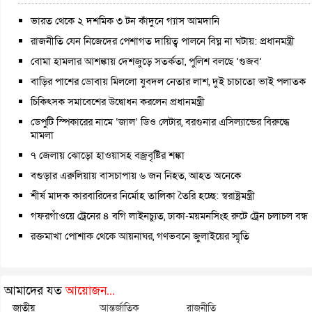
ভারত থেকে ২ দশমিক ৩ টন কাঁদুনে গ্যাস আমদানি
রাজনীতি যেন নিজেদের পেশাগত দায়িত্ব পালনে বিঘ্ন না ঘটায়: প্রধানমন্ত্রী
বোমা হামলার আশঙ্কায় দেশজুড়ে সতর্কতা, পুলিশ বলছে ‘গুজব’
বাড়ির পাশের ডোবায় মিললো যুবদল নেতার লাশ, দুই চাচাতো ভাই পলাতক
চিকিৎসক সমাবেশের উদ্বোধন করলেন প্রধানমন্ত্রী
ডেপুটি স্পিকারের নামে ‘জাল’ ডিও লেটার, বরগুনার এসিল্যান্ডের বিরুদ্ধে
মামলা
৭ জেলায় ঝোড়ো হাওয়াসহ বজ্রবৃষ্টির শঙ্কা
বগুড়ার এরুলিয়ায় বাসচাপায় ৬ জন নিহত, আহত অনেকে
শীর্ষ মাদক কারবারিদের নির্মোহ তালিকা তৈরি হচ্ছে: স্বরাষ্ট্রমন্ত্রী
গফরগাঁওয়ে ট্রেনের ৪ বগি লাইনচ্যুত, ঢাকা-ময়মনসিংহ রুটে ট্রেন চলাচল বন্ধ
রক্তমাখা পোশাক থেকে আয়নাঘর, গণভবনে জুলাইয়ের স্মৃতি
আমাদের যত
আয়োজন...
জাতীয়
আন্তর্জাতিক
রাজনীতি