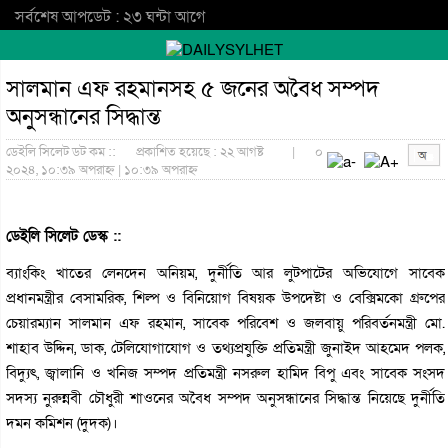
সর্বশেষ আপডেট : ২৩ ঘন্টা আগে
সালমান এফ রহমানসহ ৫ জনের অবৈধ সম্পদ
অনুসন্ধানের সিদ্ধান্ত
ডেইলি সিলেট ডট কম ::
প্রকাশিত হয়েছে : ২২ আগষ্ট
|
০
২০২৪, ১০:৩৯ অপরাহ্ন | ১০:৩৯ অপরাহ্ন
ডেইলি সিলেট ডেস্ক ::
ব্যাংকিং খাতের লেনদেন অনিয়ম, দুর্নীতি আর লুটপাটের অভিযোগে সাবেক
প্রধানমন্ত্রীর বেসামরিক, শিল্প ও বিনিয়োগ বিষয়ক উপদেষ্টা ও বেক্সিমকো গ্রুপের
চেয়ারম্যান সালমান এফ রহমান, সাবেক পরিবেশ ও জলবায়ু পরিবর্তনমন্ত্রী মো.
শাহাব উদ্দিন, ডাক, টেলিযোগাযোগ ও তথ্যপ্রযুক্তি প্রতিমন্ত্রী জুনাইদ আহমেদ পলক,
বিদ্যুৎ, জ্বালানি ও খনিজ সম্পদ প্রতিমন্ত্রী নসরুল হামিদ বিপু এবং সাবেক সংসদ
সদস্য নুরুন্নবী চৌধুরী শাওনের অবৈধ সম্পদ অনুসন্ধানের সিদ্ধান্ত নিয়েছে দুর্নীতি
দমন কমিশন (দুদক)।