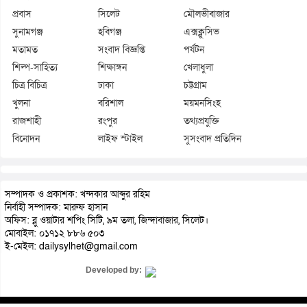
প্রবাস
সিলেট
মৌলভীবাজার
সুনামগঞ্জ
হবিগঞ্জ
এক্সক্লুসিভ
মতামত
সংবাদ বিজ্ঞপ্তি
পর্যটন
শিল্প-সাহিত্য
শিক্ষাঙ্গন
খেলাধুলা
চিত্র বিচিত্র
ঢাকা
চট্টগ্রাম
খুলনা
বরিশাল
ময়মনসিংহ
রাজশাহী
রংপুর
তথ্যপ্রযুক্তি
বিনোদন
লাইফ স্টাইল
সুসংবাদ প্রতিদিন
সম্পাদক ও প্রকাশক: খন্দকার আব্দুর রহিম
নির্বাহী সম্পাদক: মারুফ হাসান
অফিস: ব্লু ওয়াটার শপিং সিটি, ৯ম তলা, জিন্দাবাজার, সিলেট।
মোবাইল: ০১৭১২ ৮৮৬ ৫০৩
ই-মেইল: dailysylhet@gmail.com
Developed by: