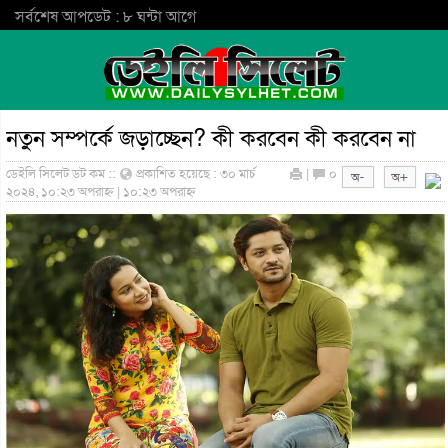
সর্বশেষ আপডেট : ৮ ঘন্টা আগে
নতুন সম্পর্কে জড়াচ্ছেন? কী করবেন কী করবেন না
ডেইলি সিলেট ডট কম ::
প্রকাশিত হয়েছে : ৩০ মার্চ
|
০
২০২৪, ১০:২৩ অপরাহ্ন | ১০:২৩ অপরাহ্ন