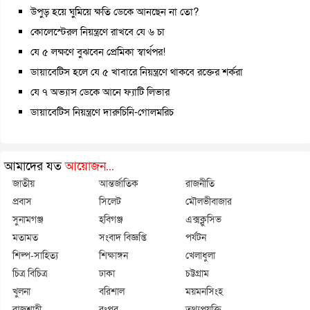
উপুড় হয়ে ঘুমিয়ে ক্ষতি ডেকে আনছেন না তো?
কোলেস্টেরল নিয়ন্ত্রণে রাখবে যে ৬ চা
যে ৫ লক্ষণে বুঝবেন প্রেমিকা স্বার্থপর!
ডায়াবেটিস হলে যে ৫ খাবারে নিয়ন্ত্রণে থাকবে রক্তের শর্করা
যে ৭ অভ্যাস ডেকে আনে ফ্যাটি লিভার
ডায়াবেটিস নিয়ন্ত্রণে দারুচিনি-গোলমরিচ
আমাদের যত
আয়োজন...
জাতীয়
আন্তর্জাতিক
রাজনীতি
প্রবাস
সিলেট
মৌলভীবাজার
সুনামগঞ্জ
হবিগঞ্জ
এক্সক্লুসিভ
মতামত
সংবাদ বিজ্ঞপ্তি
পর্যটন
শিল্প-সাহিত্য
শিক্ষাঙ্গন
খেলাধুলা
চিত্র বিচিত্র
ঢাকা
চট্টগ্রাম
খুলনা
বরিশাল
ময়মনসিংহ
রাজশাহী
রংপুর
তথ্যপ্রযুক্তি