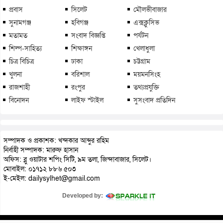
প্রবাস
সিলেট
মৌলভীবাজার
সুনামগঞ্জ
হবিগঞ্জ
এক্সক্লুসিভ
মতামত
সংবাদ বিজ্ঞপ্তি
পর্যটন
শিল্প-সাহিত্য
শিক্ষাঙ্গন
খেলাধুলা
চিত্র বিচিত্র
ঢাকা
চট্টগ্রাম
খুলনা
বরিশাল
ময়মনসিংহ
রাজশাহী
রংপুর
তথ্যপ্রযুক্তি
বিনোদন
লাইফ স্টাইল
সুসংবাদ প্রতিদিন
সম্পাদক ও প্রকাশক: খন্দকার আব্দুর রহিম
নির্বাহী সম্পাদক: মারুফ হাসান
অফিস: ব্লু ওয়াটার শপিং সিটি, ৯ম তলা, জিন্দাবাজার, সিলেট।
মোবাইল: ০১৭১২ ৮৮৬ ৫০৩
ই-মেইল: dailysylhet@gmail.com
Developed by: