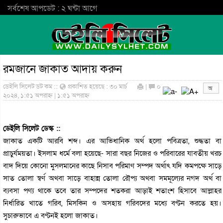
সর্বশেষ আপডেট : ২ ঘন্টা আগে
রমজানে জাকাত আদায় করুন
ডেইলি সিলেট ডট কম ::
প্রকাশিত হয়েছে : ৩০ মার্চ
|
০
২০২৪, ১:৫১ অপরাহ্ন | ১:৫১ অপরাহ্ন
ডেইলি সিলেট ডেস্ক ::
জাকাত একটি আরবি শব্দ। এর আভিধানিক অর্থ হলো পবিত্রতা, শুদ্ধতা বা
প্রাচুর্যময়তা। ইসলাম ধর্মে বলা হয়েছে- সারা বছর নিজের ও পরিবারের যাবতীয় খরচ
বাদ দিয়ে কোনো মুসলমানের কাছে নিসাব পরিমাণ সম্পদ অর্থাৎ যদি কমপক্ষে সাড়ে
সাত তোলা স্বর্ণ অথবা সাড়ে বাহান্ন তোলা রৌপ্য অথবা সমমূল্যের নগদ অর্থ বা
ব্যবসা পণ্য থাকে তবে তার সম্পদের শতকরা আড়াই শতাংশ হিসাবে আল্লাহর
নির্ধারিত খাতে গরিব, মিসকিন ও অসহায় গরিবদের মধ্যে বণ্টন করতে হয়।
সুচারুভাবে এ বণ্টনই হলো জাকাত।