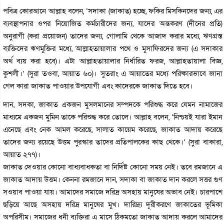
পবিত্র কোরআনে আল্লাহ বলেন, ‘সদাকা (জাকাত) হচ্ছে, ফকির মিসকিনদের জন্য, এর
ব্যবস্থাপনার ওপর নিয়োজিত কর্মচারীদের জন্য, যাদের অন্তকরণ (দীনের প্রতি)
অনুরাগী (করা প্রয়োজন) তাদের জন্য, গোলামি থেকে আজাদ করার মধ্যে, ঋণগ্রস্ত
ব্যক্তিদের ঋণমুক্তির মধ্যে, আল্লাহতায়ালার পথে ও মুসাফিরদের জন্য (এ সদাকার
অর্থ ব্যয় করা হবে)। এটা আল্লাহতায়ালার নির্ধারিত ফরজ, আল্লাহতায়ালা বিজ্ঞ,
কুশলী।’ (সুরা তওবা, আয়াত ৬০)। সুতরাং এ আয়াতের মধ্যে পরিষ্কারভাবে জানা
গেল কারা জাকাত পাওয়ার উপযোগী এবং কাদেরকে জাকাত দিতে হবে।
দান, সদকা, জাকাত একজন মুসলমানের সম্পদকে পরিশুদ্ধ করে যেমন নামাজের
মাধ্যমে একজন মুমিন তাকে পরিশুদ্ধ করে তোলে। আল্লাহ বলেন, ‘নিশ্চয়ই যারা ইমান
এনেছে এবং নেক আমল করেছে, সালাত কায়েম করেছে, জাকাত আদায় করেছে
তাদের জন্য রয়েছে উত্তম পুরস্কার তাদের প্রতিপালকের কাছ থেকে।’ (সুরা বাকারা,
আয়াত ২৭৭)।
জাকাত দেওয়ার কোনো বাধ্যবাধকতা বা নির্দিষ্ট কোনো সময় নেই। তবে রমজানে এ
জাকাত আদায় উত্তম। কেননা রমজানে দান, সদাকা বা জাকাত দান করলে সত্তর গুণ
সওয়াব পাওয়া যায়। আমাদের সমাজে দরিদ্র অসহায় মানুষের অভাব নেই। চারপাশে
ছড়িয়ে আছে অসহায় দরিদ্র মানুষের মুখ। দারিদ্র্য দূরীকরণে জাকাতের ভূমিকা
অপরিসীম। সমাজের ধনী ব্যক্তিরা এ মাসে ঠিকমতো জাকাত আদায় করলে আমাদের