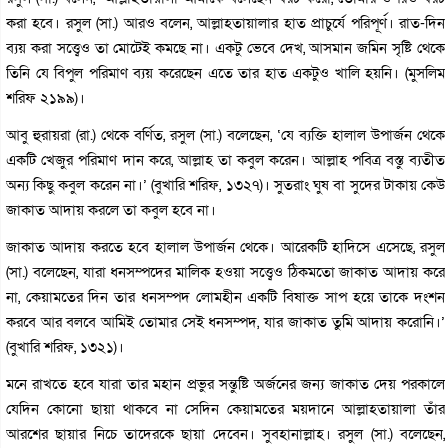
করা হবে। রসুল (সা.) আরও বলেন, আল্লাহতায়ালার হাত প্রাচুর্যে পরিপূর্ণ। রাত-দিন
ব্যয় করা সত্ত্বেও তা মোটেই কমছে না। একটু ভেবে দেখ, আসমান জমিন সৃষ্টি থেকে
তিনি যে বিপুল পরিমাণ ব্যয় করেছেন এতে তার হাত একটুও খালি হয়নি। (মুসলিম
শরিফ ২১৯৯)।
আবু হুরায়রা (রা.) থেকে বর্ণিত, রসুল (সা.) বলেছেন, ‘যে ব্যক্তি হালাল উপার্জন থেকে
একটি খেজুর পরিমাণ দান করে, আল্লাহ তা কবুল করেন। আল্লাহ পবিত্র বস্তু ব্যতীত
অন্য কিছু কবুল করেন না।’ (বুখারি শরিফ, ১৩২৭)। সুতরাং ঘুষ বা সুদের টাকায় কেউ
জাকাত আদায় করলে তা কবুল হবে না।
জাকাত আদায় করতে হবে হালাল উপার্জন থেকে। আরেকটি হাদিসে এসেছে, রসুল
(সা.) বলেছেন, যারা ধনসম্পদের মালিক হওয়া সত্ত্বেও ঠিকমতো জাকাত আদায় করে
না, কেয়ামতের দিন তার ধনসম্পদ লোমহীন একটি বিষাক্ত সাপ হয়ে তাকে দংশন
করবে আর বলবে আমিই তোমার সেই ধনসম্পদ, যার জাকাত তুমি আদায় করোনি।’
(বুখারি শরিফ, ১৩২১)।
মনে রাখতে হবে যারা তার মহান প্রভুর সন্তুষ্টি অর্জনের জন্য জাকাত দেয় পরকালে
যেদিন কোনো ছায়া থাকবে না সেদিন কেয়ামতের ময়দানে আল্লাহতায়ালা তাঁর
আরশের ছায়ার নিচে তাদেরকে ছায়া দেবেন। সুবহানাল্লাহ। রসুল (সা.) বলেছেন,