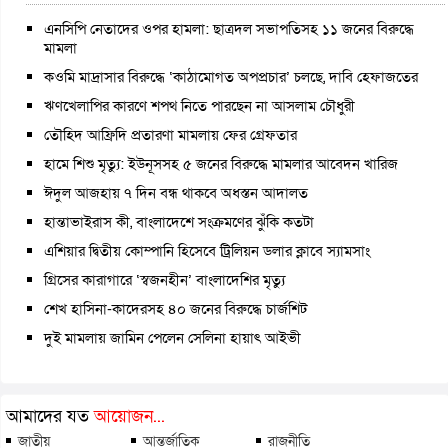
এনসিপি নেতাদের ওপর হামলা: ছাত্রদল সভাপতিসহ ১১ জনের বিরুদ্ধে
মামলা
কওমি মাদ্রাসার বিরুদ্ধে ‘কাঠামোগত অপপ্রচার’ চলছে, দাবি হেফাজতের
ঋণখেলাপির কারণে শপথ নিতে পারছেন না আসলাম চৌধুরী
তৌহিদ আফ্রিদি প্রতারণা মামলায় ফের গ্রেফতার
হামে শিশু মৃত্যু: ইউনূসসহ ৫ জনের বিরুদ্ধে মামলার আবেদন খারিজ
ঈদুল আজহায় ৭ দিন বন্ধ থাকবে অধস্তন আদালত
হান্তাভাইরাস কী, বাংলাদেশে সংক্রমণের ঝুঁকি কতটা
এশিয়ার দ্বিতীয় কোম্পানি হিসেবে ট্রিলিয়ন ডলার ক্লাবে স্যামসাং
গ্রিসের কারাগারে ‘স্বজনহীন’ বাংলাদেশির মৃত্যু
শেখ হাসিনা-কাদেরসহ ৪০ জনের বিরুদ্ধে চার্জশিট
দুই মামলায় জামিন পেলেন সেলিনা হায়াৎ আইভী
আমাদের যত
আয়োজন...
জাতীয়
আন্তর্জাতিক
রাজনীতি