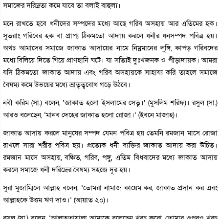
সমাজের দরিদ্রতা কমে যাবে তা বলাই বাহুল্য।
মনে রাখতে হবে ধনীদের সম্পদের মধ্যে আছে গরিব অসহায় আর এতিমের হক।
সুতরাং গরিবের হক বা প্রাপ্য ঠিকমতো আদায় করলে ধনীর ধনসম্পদ পবিত্র হয়।
অথচ আমাদের সমাজে জাকাত আদায়ের নামে নিম্নমানের লুঙ্গি, কাপড় গরিবদের
মধ্যে বিলিয়ে দিতে গিয়ে প্রাণহানি ঘটে। যা সত্যিই দুঃখজনক ও পীড়াদায়ক। আমরা
যদি ঠিকমতো জাকাত আদায় এবং গরিব অসহায়কে সাহায্য করি তাহলে সমাজে
বৈষম্য কমে উভয়ের মধ্যে ভ্রাতৃত্ববোধ গড়ে উঠবে।
নবী করিম (সা.) বলেন, ‘জাকাত হলো ইসলামের সেতু।’ (মুসলিম শরিফ)। রসুল (সা.)
আরও বলেছেন, ‘মানব দেহের জাকাত হলো রোজা।’ (ইবনে মাজাহ)।
জাকাত আদায় করলে মানুষের সম্পদ যেমন পবিত্র হয় তেমনি রমজান মাসে রোজা
রাখলে সারা শরীর পবিত্র হয়। প্রত্যেক ধনী ব্যক্তির জাকাত আদায় করা উচিত।
রমজান মাসে অসহায়, বঞ্চিত, গরিব, পঙ্গু, এতিম বিধবাদের মধ্যে জাকাত আদায়
করলে সমাজে ধনী দরিদ্রের বৈষম্য সহজে দূর হয়।
সুরা মুজাম্মিলে আল্লাহ বলেন, ‘তোমরা নামাজ কায়েম কর, জাকাত প্রদান কর এবং
আল্লাহকে উত্তম ঋণ দাও।’ (আয়াত ২০)।
রসুল (সা.) বলেন, ‘আল্লাহতায়ালা আমাকে বলেছেন খরচ করো, তোমার ওপরও খরচ