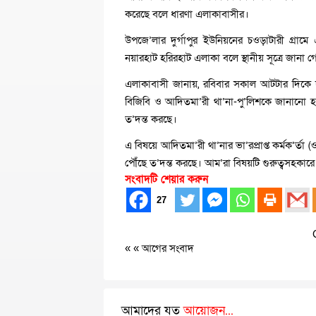
করেছে বলে ধারণা এলাকাবাসীর।
উপজে’লার দুর্গাপুর ইউনিয়নের চওড়াটারী গ্রাম
নয়ারহাট হরিরহাট এলাকা বলে স্থানীয় সূত্রে জানা গ
এলাকাবাসী জানায়, রবিবার সকাল আটটার দিকে দু
বিজিবি ও আদিতমা’রী থা’না-পু’লিশকে জানানো হয়
ত’দন্ত করছে।
এ বিষয়ে আদিতমা’রী থা’নার ভা’রপ্রাপ্ত কর্মক’র্তা
পৌঁছে ত’দন্ত করছে। আম’রা বিষয়টি গুরুত্বসহকারে
সংবাদটি শেয়ার করুন
27
« «
আগের সংবাদ
আমাদের যত
আয়োজন...