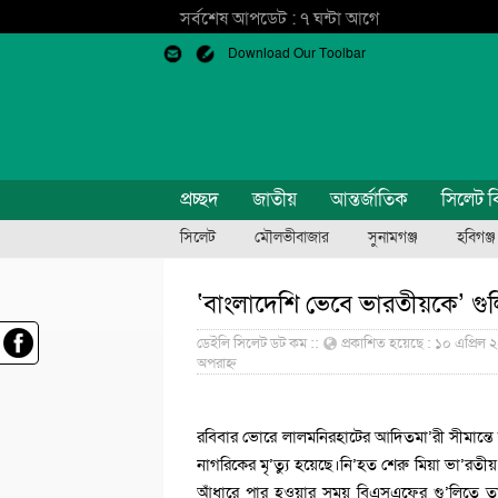
সর্বশেষ আপডেট : ৭ ঘন্টা আগে
Download Our Toolbar
প্রচ্ছদ
জাতীয়
আন্তর্জাতিক
সিলেট ব
সিলেট
মৌলভীবাজার
সুনামগঞ্জ
হবিগঞ্জ
‘বাংলাদেশি ভেবে ভারতীয়কে’ গ
ডেইলি সিলেট ডট কম ::
প্রকাশিত হয়েছে : ১০ এপ্রিল 
অপরাহ্ন
রবিবার ভোরে লালমনিরহাটের আদিতমা’রী সীমান্তে ভ
নাগরিকের মৃ’ত্যু হয়েছে।নি’হত শেরু মিয়া ভা’রতীয় 
আঁধারে পার হওয়ার সময় বিএসএফের গু’লিতে তার