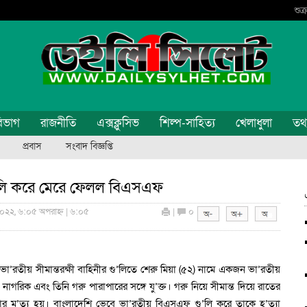
শুক
িভাগ
রাজনীতি
এক্সক্লুসিভ
শিল্প-সাহিত্য
খেলাধুলা
তথ্য
প্রবাস
সংবাদ বিজ্ঞপ্তি
ুলি করে মেরে ফেলল বিএসএফ
২০২২, ৬:০৫ অপরাহ্ন | ৬:০৫
|
০
া’রতীয় সীমান্তরক্ষী বাহিনীর গু’লিতে শেরু মিয়া (৫২) নামে একজন ভা’রতীয়
নাগরিক এবং তিনি গরু পারাপারের সঙ্গে যু’ক্ত। গরু নিয়ে সীমান্ত দিয়ে রাতের
 মৃ’ত্যু হয়। বাংলাদেশি ভেবে ভা’রতীয় বিএসএফ গু’লি করে তাকে হ’ত্যা