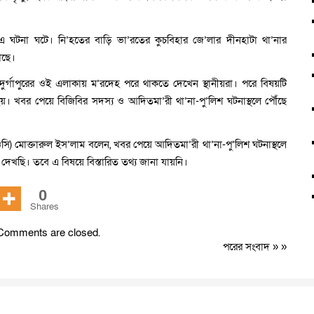
ে এ ঘটনা ঘটে। নি’হতের বাড়ি ভা’রতের কুচবিহার জে’লার দীনহাটা থা’নার
েছে।
র্গাপুরের ওই এলাকায় ম’রদেহ পরে থাকতে দেখেন স্থানীয়রা। পরে বিষয়টি
। খবর পেয়ে বিজিবির সদস্য ও আদিতমা’রী থা’না-পু’লিশ ঘটনাস্থলে পৌঁছে
 (ওসি) মোক্তারুল ইস’লাম বলেন, খবর পেয়ে আদিতমা’রী থা’না-পু’লিশ ঘটনাস্থলে
 দেখছি। তবে এ বিষয়ে বিস্তারিত তথ্য জানা যায়নি।
0
Shares
Comments are closed.
পরের সংবাদ
» »