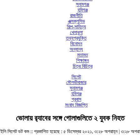
সুনামগঞ্জ
হবিগঞ্জ
রাজনীতি
এক্সক্লুসিভ
শিল্প-সাহিত্য
খেলাধুলা
তথ্যপ্রযুক্তি
বিনোদন
অন্যান্য
মতামত
শিক্ষাঙ্গন
চিত্র বিচিত্র
সিলেট
মৌলভীবাজার
সুনামগঞ্জ
হবিগঞ্জ
প্রবাস
সংবাদ বিজ্ঞপ্তি
ভোলায় র‌্যাবের সঙ্গে গোলাগুলিতে ২ যুবক নিহত
ইলি সিলেট ডট কম ::
প্রকাশিত হয়েছে : ৫ ডিসেম্বর ২০২১, ৩:২৮ অপরাহ্ন | ৩:২৮ অপরা