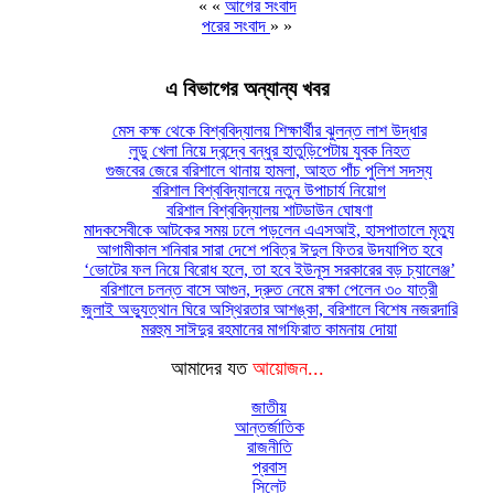
« «
আগের সংবাদ
পরের সংবাদ
» »
এ বিভাগের অন্যান্য খবর
মেস কক্ষ থেকে বিশ্ববিদ্যালয় শিক্ষার্থীর ঝুলন্ত লাশ উদ্ধার
লুডু খেলা নিয়ে দ্বন্দ্বে বন্ধুর হাতুড়িপেটায় যুবক নিহত
গুজবের জেরে বরিশালে থানায় হামলা, আহত পাঁচ পুলিশ সদস্য
বরিশাল বিশ্ববিদ্যালয়ে নতুন উপাচার্য নিয়োগ
বরিশাল বিশ্ববিদ্যালয় শাটডাউন ঘোষণা
মাদকসেবীকে আটকের সময় ঢলে পড়লেন এএসআই, হাসপাতালে মৃত্যু
আগামীকাল শনিবার সারা দেশে পবিত্র ঈদুল ফিতর উদযাপিত হবে
‘ভোটের ফল নিয়ে বিরোধ হলে, তা হবে ইউনূস সরকারের বড় চ্যালেঞ্জ’
বরিশালে চলন্ত বাসে আগুন, দ্রুত নেমে রক্ষা পেলেন ৩০ যাত্রী
জুলাই অভ্যুত্থান ঘিরে অস্থিরতার আশঙ্কা, বরিশালে বিশেষ নজরদারি
মরহুম সাঈদুর রহমানের মাগফিরাত কামনায় দোয়া
আমাদের যত
আয়োজন...
জাতীয়
আন্তর্জাতিক
রাজনীতি
প্রবাস
সিলেট