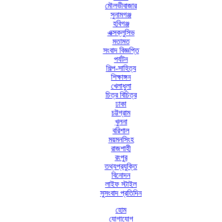
মৌলভীবাজার
সুনামগঞ্জ
হবিগঞ্জ
এক্সক্লুসিভ
মতামত
সংবাদ বিজ্ঞপ্তি
পর্যটন
শিল্প-সাহিত্য
শিক্ষাঙ্গন
খেলাধুলা
চিত্র বিচিত্র
ঢাকা
চট্টগ্রাম
খুলনা
বরিশাল
ময়মনসিংহ
রাজশাহী
রংপুর
তথ্যপ্রযুক্তি
বিনোদন
লাইফ স্টাইল
সুসংবাদ প্রতিদিন
হোম
যোগাযোগ