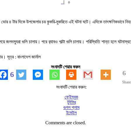
|
০
র ভোর ৪ টার দিকে উপজেলার চর কুকরি-মুকরিতে এই ঘটনা ঘটে। এদিকে তাৎক্ষণিকভাবে নিহতদ
 পেয়ে জলদস্যুরা গুলি চালায়। পরে র‌্যাবও পাল্টা গুলি চালায়। পরিস্থিতি শান্ত হলে ঘটন
র। সূত্র : বাংলাদেশ জার্নাল
সংবাদটি শেয়ার করুন
6
6
Share
সংবাদটি শেয়ার করুন:
ফেইসবুক
টুইটার
গুগল প্লাস
ইমেইল
Comments are closed.