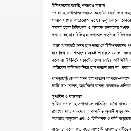
চিকিৎসকের ঘাটতি, শয্যারও অভাব
জে’লা হাসপাতালগুলোতে করো’না রোগীদের জন্য 
শয্যার সংখ্যা বাড়ানোও হচ্ছে। তবু কোনো কোনো 
সমস্যা হলো চিকিৎসক ও অন্যান্য জনবলের সংকট প্
করা যাচ্ছে না। বিভিন্ন হাসপাতাল কর্তৃপক্ষ চিকিৎস
যেমন ঝালকাঠি সদর হাসপাতা’লে চিকিৎসকদের পদ
হার ছিল ৩৪ শতাংশ। একই পরিস্থিতি ভোলা সদর 
করো’না ইউনিটে সংকটের শেষ নেই। আইসিইউ শয্য
মেডিকেল অফিসার দিয়ে হাসপাতাল চলে না। করো’
খাগড়াছড়ি জে’লা সদর হাসপাতাল কাগজে–কলমে ১০০
কান্তি দাশ বলেন, আইসিইউ ব্যবস্থা থাকলেও প্রশিক্ষণ
সুপারিশ ও বাস্তবতা
কুষ্টিয়া জে’লা হাসপাতা’লে প্রতিদিন মা’রা যাওয়া ব্
রয়েছে। সাত সদস্যের এ কমিটি ৬ জুলাই মৃ’ত্যু 
সরবরাহ বাড়ানো এবং ৩. চিকিৎসক ও কর্মী বাড়ান
বাস্তবতা হলো, গত বছর আগস্টে হাসপাতালটিতে চার