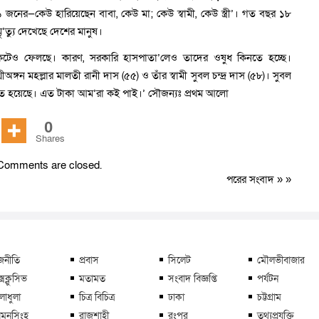
১১ জনের—কেউ হারিয়েছেন বাবা, কেউ মা; কেউ স্বামী, কেউ স্ত্রী’। গত বছর ১৮
ত্যু দেখেছে দেশের মানুষ।
ংকটেও ফেলছে। কারণ, সরকারি হাসপাতা’লেও তাদের ওষুধ কিনতে হচ্ছে।
ঙ্গন মহল্লার মালতী রানী দাস (৫৫) ও তাঁর স্বামী সুবল চন্দ্র দাস (৫৮)। সুবল
িনতে হয়েছে। এত টাকা আম’রা কই পাই।’ সৌজন্যঃ প্রথম আলো
0
Shares
Comments are closed.
পরের সংবাদ
» »
জনীতি
প্রবাস
সিলেট
মৌলভীবাজার
্সক্লুসিভ
মতামত
সংবাদ বিজ্ঞপ্তি
পর্যটন
লাধুলা
চিত্র বিচিত্র
ঢাকা
চট্টগ্রাম
মনসিংহ
রাজশাহী
রংপুর
তথ্যপ্রযুক্তি