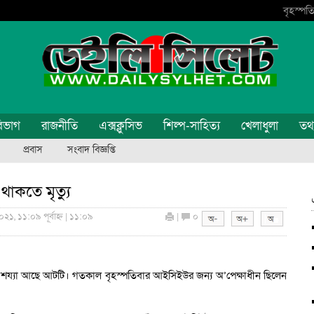
বৃহস্পতি
িভাগ
রাজনীতি
এক্সক্লুসিভ
শিল্প-সাহিত্য
খেলাধুলা
তথ্য
প্রবাস
সংবাদ বিজ্ঞপ্তি
াকতে মৃত্যু
২১, ১১:০৯ পূর্বাহ্ন | ১১:০৯
|
০
শয্যা আছে আটটি। গতকাল বৃহস্পতিবার আইসিইউর জন্য অ’পেক্ষাধীন ছিলেন