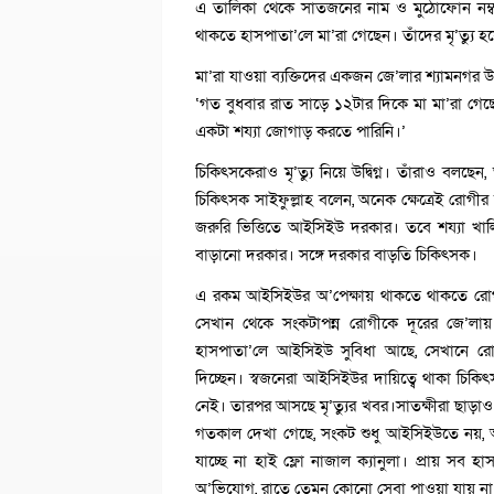
এ তালিকা থেকে সাতজনের নাম ও মুঠোফোন নম্ব
থাকতে হাসপাতা’লে মা’রা গেছেন। তাঁদের মৃ’ত্যু 
মা’রা যাওয়া ব্যক্তিদের একজন জে’লার শ্যামনগর
‘গত বুধবার রাত সাড়ে ১২টার দিকে মা মা’রা গেছ
একটা শয্যা জোগাড় করতে পারিনি।’
চিকিৎসকেরাও মৃ’ত্যু নিয়ে উদ্বিগ্ন। তাঁরাও বল
চিকিৎসক সাইফুল্লাহ বলেন, অনেক ক্ষেত্রেই রোগী
জরুরি ভিত্তিতে আইসিইউ দরকার। তবে শয্যা খা
বাড়ানো দরকার। সঙ্গে দরকার বাড়তি চিকিৎসক।
এ রকম আইসিইউর অ’পেক্ষায় থাকতে থাকতে রোগী
সেখান থেকে সংকটাপন্ন রোগীকে দূরের জে’লায় 
হাসপাতা’লে আইসিইউ সুবিধা আছে, সেখানে রো
দিচ্ছেন। স্বজনেরা আইসিইউর দায়িত্বে থাকা চিকিৎ
নেই। তারপর আসছে মৃ’ত্যুর খবর।সাতক্ষীরা ছাড়াও 
গতকাল দেখা গেছে, সংকট শুধু আইসিইউতে নয়, অনে
যাচ্ছে না হাই ফ্লো নাজাল ক্যানুলা। প্রায় সব
অ’ভিযোগ, রাতে তেমন কোনো সেবা পাওয়া যায় না। র