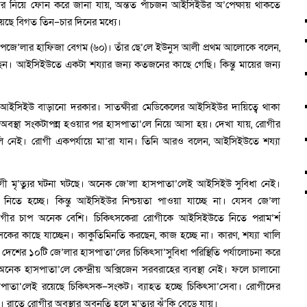
র নিয়ে ফোন করে জানা যায়, অন্তত পাঁচজন আইসিইউর অ’পেক্ষায় থাকতে
হয়েছে বিগত তিন–চার দিনের মধ্যে।
 উপজে’লার হাফিজা বেগম (৬০)। তাঁর ছে’লে ইউনুস আলী প্রথম আলোকে বলেন,
েন। আইসিইউতে একটা শয্যার জন্য কতজনের কাছে গেছি। কিন্তু মায়ের জন্য
ছেন, আইসিইউ বাড়ানো দরকার। সাতক্ষীরা মেডিকেলের আইসিইউর দায়িত্বে থাকা
র অবস্থা সংকটাপন্ন হওয়ার পর হাসপাতা’লে নিয়ে আসা হয়। দেখা যায়, রোগীর
লি নেই। রোগী একপর্যায়ে মা’রা যান। তিনি আরও বলেন, আইসিইউতে শয্যা
 মৃ’ত্যুর ঘটনা ঘটছে। অনেক জে’লা হাসপাতা’লেই আইসিইউ সুবিধা নেই।
নিতে হচ্ছে। কিন্তু আইসিইউর নিশ্চয়তা পাওয়া যাচ্ছে না। যেসব জে’লা
গীর চাপ অনেক বেশি। চিকিৎসকেরা রোগীকে আইসিইউতে নিতে পরাম’র্শ
সকের কাছে যাচ্ছেন। কাকুতিমিনতি করছেন, কাজ হচ্ছে না। কারণ, শয্যা খালি
দেশের ১০টি জে’লার হাসপাতা’লের চিকিৎসা’সুবিধা পরিস্থিতি পর্যালোচনা করে
ক হাসপাতা’লে কেন্দ্রীয় অক্সিজেন সরবরাহের ব্যবস্থা নেই। ফলে চালানো
 হাসপাতা’লেই রয়েছে চিকিৎসক–সংকট। ব্যাহত হচ্ছে চিকিৎসা’সেবা। রোগীদের
াতে রোগীর অবস্থার অবনতি হলে মৃ’ত্যুর ঝুঁ’কি বেড়ে যায়।