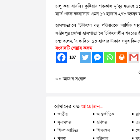
চালু করা যায়নি। কুষ্টিয়ায় গতকাল মৃ’ত্যু হয়েছে 
মা’র্চ থেকে করো’নায় এমন ১৭ হাজার ২৭৮ জনের মৃ’
হাসপাতা’লে চিকিৎসা বহু পরিবারকে আর্থিক স
ফরিদপুর জে’লা হাসপাতা’লে চিকিৎসাধীন শহরের শ্রীঅ
চন্দ্র বলেন, ‘এক দিনে ১০ হাজার টাকার ওষুধ ক
সংবাদটি শেয়ার করুন
107
« «
আগের সংবাদ
আমাদের যত
আয়োজন...
জাতীয়
আন্তর্জাতিক
রা
সুনামগঞ্জ
হবিগঞ্জ
এক
শিল্প-সাহিত্য
শিক্ষাঙ্গন
খে
খুলনা
বরিশাল
ময়