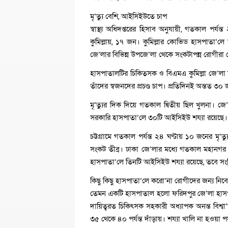
মৃ’ত্যু বেশি, আইসিইউতে চাপ
স্বাস্থ্য অধিদপ্তরের হিসাব অনুযায়ী, গতকাল পর্
কুমিল্লায়, ১৭ জন। কুমিল্লার কোভিড হাসপাতা’ল
জে’লার বিভিন্ন উপজে’লা থেকে সংকটাপন্ন রোগীরা 
হাসপাতালটির চিকিত্সক ও বিএমএ কুমিল্লা জে’ল
তাঁদের স্বজনদের প্রচণ্ড চাপ। প্রতিদিনই অন্তত
মৃ’ত্যুর দিক দিয়ে গতকাল দ্বিতীয় ছিল খুলনা। 
সরকারি হাসপাতা’লে ৩০টি আইসিইউ শয্যা রয়েছে। 
চট্টগ্রামে গতকাল পর্যন্ত ২৪ ঘণ্টায় ১০ জনের ম
সংকট তীব্র। ঢাকা জে’লার মধ্যে গতকাল মহানগর 
হাসপাতা’লে তিনটি আইসিইউ শয্যা রয়েছে, তবে সংশ
কিছু কিছু হাসপাতা’লে করো’না রোগীদের জন্য নিব
তেমন একটি হাসপাতাল হলো ফরিদপুর জে’লা হাসপ
দায়িত্বরত চিকিৎসক সহকারী অধ্যাপক অনন্ত বিশ্বা
৩৫ থেকে ৪০ পর্যন্ত দাঁড়ায়। শয্যা খালি না হওয়া 