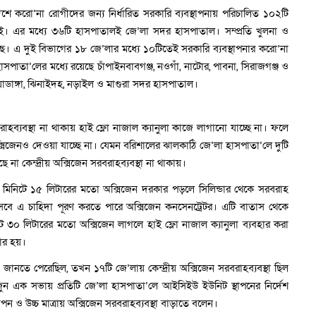
, দেশে করো’না রোগীদের জন্য নির্ধারিত সরকারি ব্যবস্থাপনায় পরিচালিত ১০২টি
ই। এর মধ্যে ৩৬টি হাসপাতালই জে’লা সদর হাসপাতাল। সম্প্রতি খুলনা ও
ছে। এ দুই বিভাগের ১৮ জে’লার মধ্যে ১০টিতেই সরকারি ব্যবস্থাপনার করো’না
াতা’লের মধ্যে রয়েছে চাঁপাইনবাবগঞ্জ, নওগাঁ, নাটোর, পাবনা, সিরাজগঞ্জ ও
াডাঙ্গা, ঝিনাইদহ, নড়াইল ও মাগুরা সদর হাসপাতাল।
াহব্যবস্থা না থাকায় হাই ফ্লো নাজাল ক্যানুলা কাজে লাগানো যাচ্ছে না। ফলে
্সিজেনও দেওয়া যাচ্ছে না। যেমন বরিশালের ঝালকাঠি জে’লা হাসপাতা’লে দুটি
না কেন্দ্রীয় অক্সিজেন সরবরাহব্যবস্থা না থাকায়।
 মিনিটে ১৫ লিটারের মতো অক্সিজেন দরকার পড়লে সিলিন্ডার থেকে সরবরাহ
সেবে এ চাহিদা পূরণ করতে পারে অক্সিজেন কনসেনট্রেটর। এটি বাতাস থেকে
৩০ লিটারের মতো অক্সিজেন লাগলে হাই ফ্লো নাজাল ক্যানুলা ব্যবহার করা
কার হয়।
ানতে পেরেছিল, তখন ১৭টি জে’লায় কেন্দ্রীয় অক্সিজেন সরবরাহব্যবস্থা ছিল
 ২ জুন এক সভায় প্রতিটি জে’লা হাসপাতা’লে আইসিইউ ইউনিট স্থাপনের নির্দেশ
াপন ও উচ্চ মাত্রায় অক্সিজেন সরবরাহব্যবস্থা বাড়াতে বলেন।