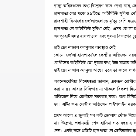
স্বাস্থ্য অধিদপ্তরের তথ্য বিশ্লেষণ করে দেখা যায়
হাসপাতা’লের মধ্যে ৪৯টিতে আইসিইউ সুবিধা নে
রাজশাহী বিভাগের জে’লাগুলোতে মৃ’ত্যু বেশি হয়ে
হাসপাতা’লে আইসিইউ সুবিধা নেই। এসব জে’লা হাসপ
জয়পুরহাট সদর হাসপাতাল এবং খুলনা বিভাগের চুয়
হাই ফ্লো নাজাল ক্যানুলার ব্যবস্থাও নেই
কোনো জে’লা হাসপাতা’লে কেন্দ্রীয় অক্সিজেন সরবর
রোগীদের আইসিইউ তো দূরের কথা, উচ্চ মাত্রায় অক
হাই ফ্লো নাজাল ক্যানুলা আছে। তবে তা কাজে লাগছে 
অ্যানেসথেসিয়া বিশেষজ্ঞরা জানান, একজন রোগীর
করা যায়। আবার সিলিন্ডার না থাকলে বিকল্প হি
অক্সিজেন নিয়ে রোগীকে সরবরাহ করে। আর মিনিটে 
হয়। এটির জন্য সেন্ট্রাল অক্সিজেন পাইপলাইন দর
প্রথম আলো ৪ জুলাই সব কটি জে’লায় খোঁজ নিয়ে জ
না। উল্লেখ্য, প্রধানমন্ত্রী শেখ হাসিনা গত বছর
দেন। একই সঙ্গে প্রতিটি হাসপাতা’লে ভেন্টিলেটর স্থ