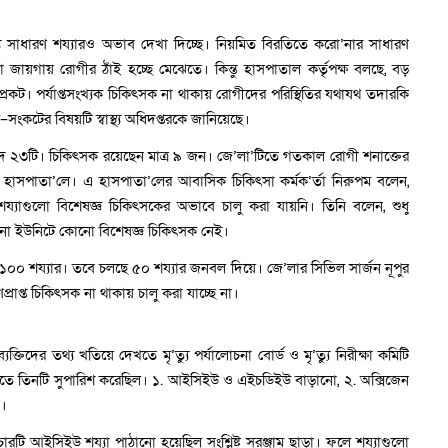
সাধারণ শয্যারও অভাব দেখা দিচ্ছে। নিয়মিত বিরতিতে করো’নার সাধারণ
জায়গায় রোগীর ঠাঁই হচ্ছে মেঝেতে। কিন্তু হাসপাতাল কর্তৃপক্ষ বলছে, বড়
রকট। পর্যাপ্তসংখ্যক চিকিৎসক না থাকায় রোগীদের পরিস্থিতির যথাযথ তদারকি
ক–সংকটের বিষয়টি স্বাস্থ্য অধিদপ্তরকে জানিয়েছে।
 ২৩টি। চিকিৎসক রয়েছেন মাত্র ৯ জন। জে’লা’টিতে গতকাল রোগী শনাক্তের
হাসপাতা’লে। এ হাসপাতা’লের আবাসিক চিকিৎসা কর্মক’র্তা নিরুপম বলেন,
াগুলো বিশেষজ্ঞ চিকিৎসকের অভাবে চালু করা যায়নি। তিনি বলেন, শুধু
না ইউনিটে কোনো বিশেষজ্ঞ চিকিৎসক নেই।
 শয্যার। তবে চলছে ৫০ শয্যার জনবল দিয়ে। জে’লার সিভিল সার্জন নূপুর
প্রাপ্ত চিকিৎসক না থাকায় চালু করা যাচ্ছে না।
যক্তিদের তথ্য খতিয়ে দেখতে মৃ’ত্যু পর্যালোচনা বোর্ড ও মৃ’ত্যু নিরীক্ষা কমিটি
কমাতে তিনটি সুপারিশ করেছিল। ১. আইসিইউ ও এইচডিইউ বাড়ানো, ২. অক্সিজেন
ো।
টি আইসিইউ শয্যা পাঠানো হয়েছিল সংশ্লিষ্ট সরঞ্জাম ছাড়া। ফলে শয্যাগুলো