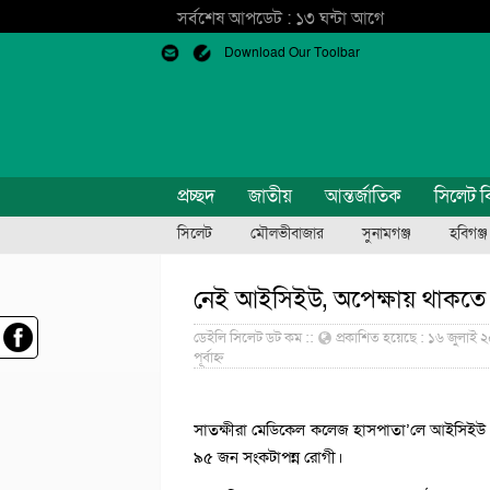
সর্বশেষ আপডেট : ১৩ ঘন্টা আগে
Download Our Toolbar
প্রচ্ছদ
জাতীয়
আন্তর্জাতিক
সিলেট ব
সিলেট
মৌলভীবাজার
সুনামগঞ্জ
হবিগঞ্জ
নেই আইসিইউ, অপেক্ষায় থাকতে থ
ডেইলি সিলেট ডট কম ::
প্রকাশিত হয়েছে : ১৬ জুলাই ২০
পূর্বাহ্ন
সাতক্ষীরা মেডিকেল কলেজ হাসপাতা’লে আইসিইউ 
৯৫ জন সংকটাপন্ন রোগী।