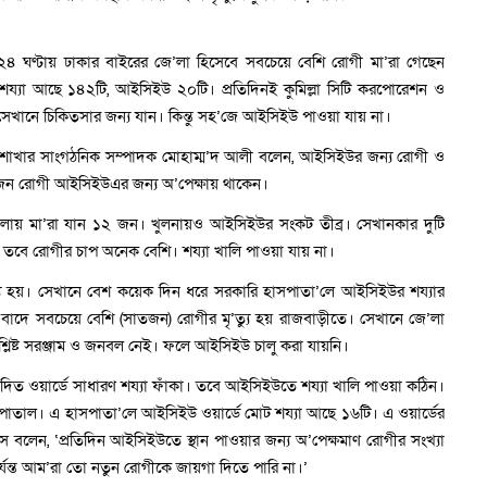
যন্ত ২৪ ঘণ্টায় ঢাকার বাইরের জে’লা হিসেবে সবচেয়ে বেশি রোগী মা’রা গেছেন
ে শয্যা আছে ১৪২টি, আইসিইউ ২০টি। প্রতিদিনই কুমিল্লা সিটি করপোরেশন ও
সেখানে চিকিত্সার জন্য যান। কিন্তু সহ’জে আইসিইউ পাওয়া যায় না।
া শাখার সাংগঠনিক সম্পাদক মোহাম্ম’দ আলী বলেন, আইসিইউর জন্য রোগী ও
 ৩০ জন রোগী আইসিইউএর জন্য অ’পেক্ষায় থাকেন।
জে’লায় মা’রা যান ১২ জন। খুলনায়ও আইসিইউর সংকট তীব্র। সেখানকার দুটি
তবে রোগীর চাপ অনেক বেশি। শয্যা খালি পাওয়া যায় না।
ৃ’ত্যু হয়। সেখানে বেশ কয়েক দিন ধরে সরকারি হাসপাতা’লে আইসিইউর শয্যার
বাদে সবচেয়ে বেশি (সাতজন) রোগীর মৃ’ত্যু হয় রাজবাড়ীতে। সেখানে জে’লা
্লিষ্ট সরঞ্জাম ও জনবল নেই। ফলে আইসিইউ চালু করা যায়নি।
েদিত ওয়ার্ডে সাধারণ শয্যা ফাঁকা। তবে আইসিইউতে শয্যা খালি পাওয়া কঠিন।
াতাল। এ হাসপাতা’লে আইসিইউ ওয়ার্ডে মোট শয্যা আছে ১৬টি। এ ওয়ার্ডের
’স বলেন, ‘প্রতিদিন আইসিইউতে স্থান পাওয়ার জন্য অ’পেক্ষমাণ রোগীর সংখ্যা
পর্যন্ত আম’রা তো নতুন রোগীকে জায়গা দিতে পারি না।’