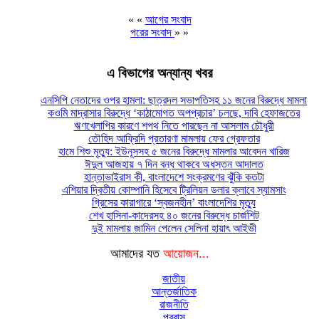
« «
আগের সংবাদ
পরের সংবাদ
» »
এ বিভাগের অন্যান্য খবর
এনসিপি নেতাদের ওপর হামলা: ছাত্রদল সভাপতিসহ ১১ জনের বিরুদ্ধে মামলা
কওমি মাদ্রাসার বিরুদ্ধে ‘কাঠামোগত অপপ্রচার’ চলছে, দাবি হেফাজতের
ঋণখেলাপির কারণে শপথ নিতে পারছেন না আসলাম চৌধুরী
তৌহিদ আফ্রিদি প্রতারণা মামলায় ফের গ্রেফতার
হামে শিশু মৃত্যু: ইউনূসসহ ৫ জনের বিরুদ্ধে মামলার আবেদন খারিজ
ঈদুল আজহায় ৭ দিন বন্ধ থাকবে অধস্তন আদালত
হান্তাভাইরাস কী, বাংলাদেশে সংক্রমণের ঝুঁকি কতটা
এশিয়ার দ্বিতীয় কোম্পানি হিসেবে ট্রিলিয়ন ডলার ক্লাবে স্যামসাং
গ্রিসের কারাগারে ‘স্বজনহীন’ বাংলাদেশির মৃত্যু
শেখ হাসিনা-কাদেরসহ ৪০ জনের বিরুদ্ধে চার্জশিট
দুই মামলায় জামিন পেলেন সেলিনা হায়াৎ আইভী
আমাদের যত
আয়োজন...
জাতীয়
আন্তর্জাতিক
রাজনীতি
প্রবাস