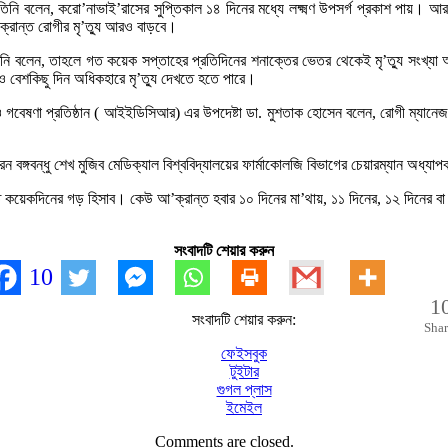
িনি বলেন, করো’নাভাই’রাসের সুপ্তিকাল ১৪ দিনের মধ্যে লক্ষ্মণ উপসর্গ প্রকাশ পায়। আর
্রান্ত রোগীর মৃ’ত্যু আরও বাড়বে।
তিনি বলেন, তাহলে গত কয়েক সপ্তাহের প্রতিদিনের শনাক্তের ভেতর থেকেই মৃ’ত্যু সংখ্য
 বেশকিছু দিন অধিকহারে মৃ’ত্যু দেখতে হতে পারে।
ও গবেষণা প্রতিষ্ঠান ( আইইডিসিআর) এর উপদেষ্টা ডা. মুশতাক হোসেন বলেন, রোগী ম্যানেজম
বঙ্গবন্ধু শেখ মুজিব মেডিক্যাল বিশ্ববিদ্যালয়ের ফার্মাকোলজি বিভাগের চেয়ারম্যান অধ্যা
 গত কয়েকদিনের গড় হিসাব। কেউ আ’ক্রান্ত হবার ১০ দিনের মা’থায়, ১১ দিনের, ১২ দিনের ব
সংবাদটি শেয়ার করুন
10
1
সংবাদটি শেয়ার করুন:
Shar
ফেইসবুক
টুইটার
গুগল প্লাস
ইমেইল
Comments are closed.