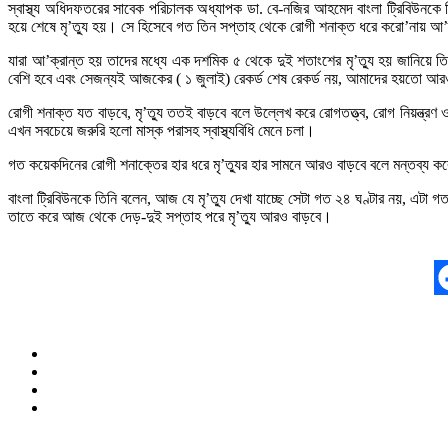
স্বাস্থ্য অধিদফতরের সাবেক পরিচালক অধ্যাপক ডা. বে-নজির আহমেদ বাংলা ট্রিবিউনকে ত
হয়ে শেষে মৃ’ত্যু হয়। সে হিসেবে গত তিন সপ্তাহ থেকে রোগী শনাক্ত ধরে করো’নায় আ’ক
যারা আ’ক্রান্ত হয় তাদের মধ্যে এক দশমিক ৫ থেকে দুই শতাংশের মৃ’ত্যু হয় জানিয়ে 
বেশি হবে এবং সেজন্যই আজকের ( ১ জুলাই) রেকর্ড শেষ রেকর্ড নয়, আমাদের হয়তো আরও
রোগী শনাক্ত যত বাড়বে, মৃ’ত্যু ততই বাড়বে বলে উল্লেখ করে রোগতত্ত্ব, রোগ নিয়ন্ত্রণ 
এখন সবচেয়ে জরুরি হলো মাস্ক পরাসহ স্বাস্থ্যবিধি মেনে চলা।
গত কয়েকদিনের রোগী শনাক্তের হার ধরে মৃ’ত্যুর হার সামনে আরও বাড়বে বলে মন্তব্য করেন 
বাংলা ট্রিবিউনকে তিনি বলেন, আজ যে মৃ’ত্যু দেখা যাচ্ছে সেটা গত ২৪ ঘণ্টার নয়, এটা
তাতে করে আজ থেকে দেড়-দুই সপ্তাহ পরে মৃ’ত্যু আরও বাড়বে।