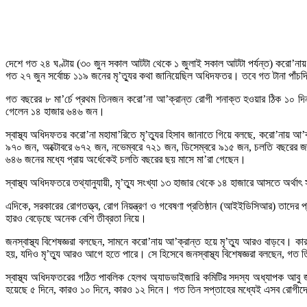
দেশে গত ২৪ ঘণ্টায় (৩০ জুন সকাল আটটা থেকে ১ জুলাই সকাল আটটা পর্যন্ত) করো’নায় আ
গত ২৭ জুন সর্বোচ্চ ১১৯ জনের মৃ’ত্যুর কথা জানিয়েছিল অধিদফতর। তবে গত টানা পা
গত বছরের ৮ মা’র্চে প্রথম তিনজন করো’না আ’ক্রান্ত রোগী শনাক্ত হওয়ার ঠিক ১০ দিন
গেলেন ১৪ হাজার ৬৪৬ জন।
স্বাস্থ্য অধিদফতর করো’না মহামা’রিতে মৃ’ত্যুর হিসাব জানাতে গিয়ে বলছে, করো’নায়
৯৭০ জন, অক্টোবরে ৬৭২ জন, নভেম্বরে ৭২১ জন, ডিসেম্বরে ৯১৫ জন, চলতি বছরের জান
৬৪৬ জনের মধ্যে প্রায় অর্ধেকেই চলতি বছরের ছয় মাসে মা’রা গেছেন।
স্বাস্থ্য অধিদফতরে তথ্যানুযায়ী, মৃ’ত্যু সংখ্যা ১৩ হাজার থেকে ১৪ হাজারে আসতে অর্থা
এদিকে, সরকারের রোগতত্ত্ব, রোগ নিয়ন্ত্রণ ও গবেষণা প্রতিষ্ঠান (আইইডিসিআর) তাদের 
হারও বেড়েছে অনেক বেশি তীব্রতা নিয়ে।
জনস্বাস্থ্য বিশেষজ্ঞরা বলছেন, সামনে করো’নায় আ’ক্রান্ত হয়ে মৃ’ত্যু আরও বাড়বে। ক
হয়, যদিও মৃ’ত্যু আরও আগে হতে পারে। সে হিসেবে জনস্বাস্থ্য বিশেষজ্ঞরা বলছেন, গত তি
স্বাস্থ্য অধিদফতরের গঠিত পাবলিক হেলথ অ্যাডভাইজারি কমিটির সদস্য অধ্যাপক আ
হয়েছে ৫ দিনে, কারও ১০ দিনে, কারও ১২ দিনে। গত তিন সপ্তাহের মধ্যেই এসব রোগীদে