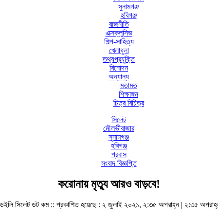
সুনামগঞ্জ
হবিগঞ্জ
রাজনীতি
এক্সক্লুসিভ
শিল্প-সাহিত্য
খেলাধুলা
তথ্যপ্রযুক্তি
বিনোদন
অন্যান্য
মতামত
শিক্ষাঙ্গন
চিত্র বিচিত্র
সিলেট
মৌলভীবাজার
সুনামগঞ্জ
হবিগঞ্জ
প্রবাস
সংবাদ বিজ্ঞপ্তি
করোনায় মৃত্যু আরও বাড়বে!
ডেইলি সিলেট ডট কম ::
প্রকাশিত হয়েছে : ২ জুলাই ২০২১, ২:৩৫ অপরাহ্ন | ২:৩৫ অপরাহ্