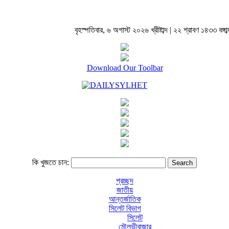
বৃহস্পতিবার, ৬ অগাস্ট ২০২৬ খ্রীষ্টাব্দ | ২২ শ্রাবণ ১৪৩৩ বঙ্গাব্
Download Our Toolbar
কি খুজতে চান:
প্রচ্ছদ
জাতীয়
আন্তর্জাতিক
সিলেট বিভাগ
সিলেট
মৌলভীবাজার