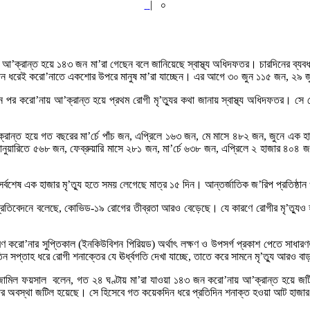
|
০
’ক্রান্ত হয়ে ১৪৩ জন মা’রা গেছেন বলে জানিয়েছে স্বাস্থ্য অধিদফতর। চারদিনের ব্যবধ
ঁচদিন ধরেই করো’নাতে একশোর উপরে মানুষ মা’রা যাচ্ছেন। এর আগে ৩০ জুন ১১৫ জন, ২৯
 পর করো’নায় আ’ক্রান্ত হয়ে প্রথম রোগী মৃ’ত্যুর কথা জানায় স্বাস্থ্য অধিদফতর। সে
 আ’ক্রান্ত হয়ে গত বছরের মা’র্চে পাঁচ জন, এপ্রিলে ১৬৩ জন, মে মাসে ৪৮২ জন, জুনে এ
ুয়ারিতে ৫৬৮ জন, ফেব্রুয়ারি মাসে ২৮১ জন, মা’র্চে ৬৩৮ জন, এপ্রিলে ২ হাজার ৪০৪
ৎ সর্বশেষ এক হাজার মৃ’ত্যু হতে সময় লেগেছে মাত্র ১৫ দিন। আন্তর্জাতিক জ’রিপ প্রতিষ্ঠান
প্রতিবেদনে বলেছে, কোভিড-১৯ রোগের তীব্রতা আরও বেড়েছে। যে কারণে রোগীর মৃ’ত্যুও হচ্
ারণ করো’নার সুপ্তিকাল (ইনকিউবিশন পিরিয়ড) অর্থাৎ লক্ষণ ও উপসর্গ প্রকাশ পেতে সাধারণ
ন সপ্তাহ ধরে রোগী শনাক্তের যে ঊর্ধ্বগতি দেখা যাচ্ছে, তাতে করে সামনে মৃ’ত্যু আরও ব
বু জামিল ফয়সাল বলেন, গত ২৪ ঘণ্টায় মা’রা যাওয়া ১৪৩ জন করো’নায় আ’ক্রান্ত হয়ে 
র অবস্থা জটিল হয়েছে। সে হিসেবে গত কয়েকদিন ধরে প্রতিদিন শনাক্ত হওয়া আট হাজার ম