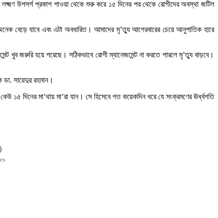
 লক্ষ্মণ উপসর্গ প্রকাশ পাওয়া থেকে শুরু করে ১৫ দিনের পর থেকে রোগীদের অবস্থা জটিল
া অনেক বেড়ে যাবে এবং এটা অবধারিত। আমাদের মৃ’ত্যু আগেরবারের চেয়ে আনুপাতিক হারে
েন্ট খুব জরুরি হয়ে পরেছে। সঠিকভাবে রোগী ম্যানেজমেন্ট না করতে পারলে মৃ’ত্যু বাড়বে।
পক ডা. সায়েদুর রহমান।
া কেউ ১৫ দিনের মা’থায় মা’রা যান। সে হিসেবে গত কয়েকদিন ধরে যে সংক্রমণের ঊর্ধ্বগতি
0
es