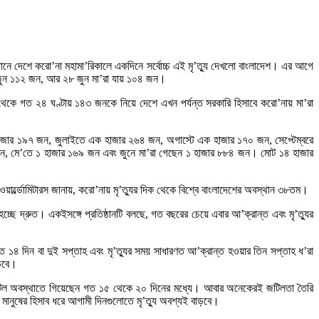
ানে দেশে করো’না মহামা’রিকালে একদিনে সর্বোচ্চ এই মৃ’ত্যু দেখলো বাংলাদেশ। এর আগে
 জুন ১১২ জন, আর ২৮ জুন মা’রা যায় ১০৪ জন।
 থেকে গত ২৪ ঘণ্টায় ১৪৩ জনকে নিয়ে দেশে এখন পর্যন্ত সরকারি হিসাবে করো’নায় মা’রা
ক হাজার ১৯৭ জন, জুলাইতে এক হাজার ২৬৪ জন, অগাস্টে এক হাজার ১৭০ জন, সেপ্টেম্বরে
 জন, মে’তে ১ হাজার ১৬৯ জন এবং জুনে মা’রা গেছেন ১ হাজার ৮৮৪ জন। মোট ১৪ হাজার
 ওয়ার্ল্ডোমিটারস জানায়, করো’নায় মৃ’ত্যুর দিক থেকে বিশ্বে বাংলাদেশের অবস্থান ৩৮তম।
ছে দ্রুত। একইসঙ্গে প্রতিষ্ঠানটি বলছে, গত বছরের চেয়ে এবার আ’ক্রান্ত এবং মৃ’ত্যুর
ত ১৪ দিন বা দুই সপ্তাহ এবং মৃ’ত্যুর সময় সাধারণত আ’ক্রান্ত হওয়ার তিন সপ্তাহ ধ’রা
াড়বে।
জটিল অবস্থাতে গিয়েছেন গত ১৫ থেকে ২০ দিনের মধ্যে। আবার অনেকেরই জটিলতা তৈরি
ানুষের হিসাব ধরে আগামী দিনগুলোতে মৃ’ত্যু অবশ্যই বাড়বে।