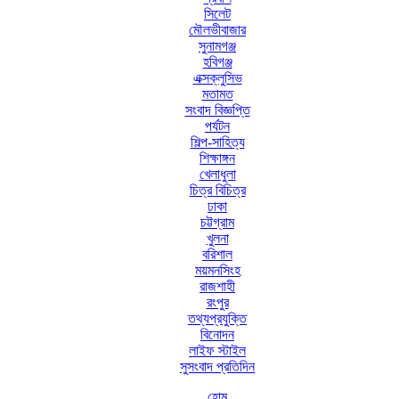
সিলেট
মৌলভীবাজার
সুনামগঞ্জ
হবিগঞ্জ
এক্সক্লুসিভ
মতামত
সংবাদ বিজ্ঞপ্তি
পর্যটন
শিল্প-সাহিত্য
শিক্ষাঙ্গন
খেলাধুলা
চিত্র বিচিত্র
ঢাকা
চট্টগ্রাম
খুলনা
বরিশাল
ময়মনসিংহ
রাজশাহী
রংপুর
তথ্যপ্রযুক্তি
বিনোদন
লাইফ স্টাইল
সুসংবাদ প্রতিদিন
হোম