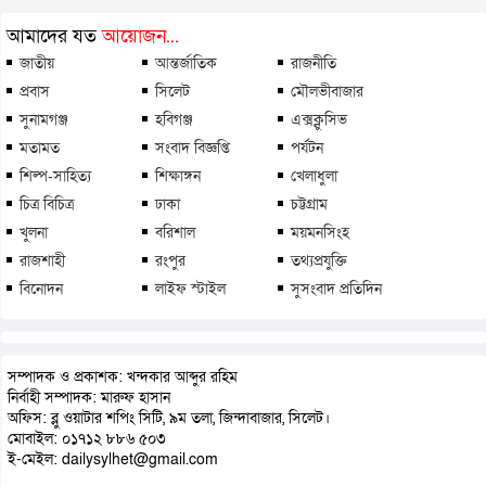
আমাদের যত
আয়োজন...
জাতীয়
আন্তর্জাতিক
রাজনীতি
প্রবাস
সিলেট
মৌলভীবাজার
সুনামগঞ্জ
হবিগঞ্জ
এক্সক্লুসিভ
মতামত
সংবাদ বিজ্ঞপ্তি
পর্যটন
শিল্প-সাহিত্য
শিক্ষাঙ্গন
খেলাধুলা
চিত্র বিচিত্র
ঢাকা
চট্টগ্রাম
খুলনা
বরিশাল
ময়মনসিংহ
রাজশাহী
রংপুর
তথ্যপ্রযুক্তি
বিনোদন
লাইফ স্টাইল
সুসংবাদ প্রতিদিন
সম্পাদক ও প্রকাশক: খন্দকার আব্দুর রহিম
নির্বাহী সম্পাদক: মারুফ হাসান
অফিস: ব্লু ওয়াটার শপিং সিটি, ৯ম তলা, জিন্দাবাজার, সিলেট।
মোবাইল: ০১৭১২ ৮৮৬ ৫০৩
ই-মেইল: dailysylhet@gmail.com