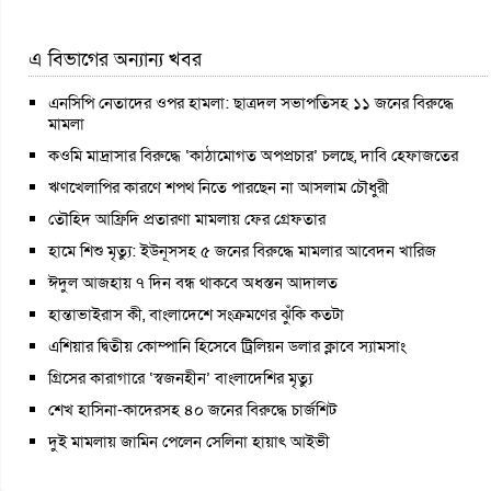
এ বিভাগের অন্যান্য খবর
এনসিপি নেতাদের ওপর হামলা: ছাত্রদল সভাপতিসহ ১১ জনের বিরুদ্ধে
মামলা
কওমি মাদ্রাসার বিরুদ্ধে ‘কাঠামোগত অপপ্রচার’ চলছে, দাবি হেফাজতের
ঋণখেলাপির কারণে শপথ নিতে পারছেন না আসলাম চৌধুরী
তৌহিদ আফ্রিদি প্রতারণা মামলায় ফের গ্রেফতার
হামে শিশু মৃত্যু: ইউনূসসহ ৫ জনের বিরুদ্ধে মামলার আবেদন খারিজ
ঈদুল আজহায় ৭ দিন বন্ধ থাকবে অধস্তন আদালত
হান্তাভাইরাস কী, বাংলাদেশে সংক্রমণের ঝুঁকি কতটা
এশিয়ার দ্বিতীয় কোম্পানি হিসেবে ট্রিলিয়ন ডলার ক্লাবে স্যামসাং
গ্রিসের কারাগারে ‘স্বজনহীন’ বাংলাদেশির মৃত্যু
শেখ হাসিনা-কাদেরসহ ৪০ জনের বিরুদ্ধে চার্জশিট
দুই মামলায় জামিন পেলেন সেলিনা হায়াৎ আইভী