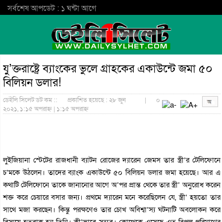
সর্বশেষ আপডেট : ১ ঘন্টা আগে
যু’ক্তরাষ্ট্রে ব্যাংকের ভুলে গ্রাহকের একাউন্টে জমা ৫০
বিলিয়ন ডলার!
ডেইলি সিলেট ডট কম ::
প্রকাশিত হয়েছে : ২৮ জুন
|
০
২০২১, ১:১৫ অপরাহ্ন | ১:১৫ অপরাহ্ন
লুইজিয়ানা স্টেটের রাজধানী ব্যাটন রোজের দ্যারেন জেমস তার স্ত্রী’র টেলিফোনে
চ’মকে উঠলেন। তাদের ব্যাংক একাউন্টে ৫০ বিলিয়ন ডলার জমা হয়েছে। আর এ
কথাটি টেলিফোনে তাকে জানানোর আগে অ’পর প্রান্ত থেকে তার স্ত্রী’ অনুরোধ করেন
শক্ত করে চেয়ারে বসার জন্য। প্রথমে দ্যারেন মনে করেছিলেন যে, স্ত্রী’ হয়তো তার
সাথে মজা করছেন। কিন্তু পরক্ষণেও তার চোখ অবিশ্বা’স্য ঘটনাটি অবলোকন করে
বিস্ময়ে হতবাক হন তিনি। কী’ভাবে সম্ভব। কোত্থেকে এসেছে এত বিপুল পরিমাণের