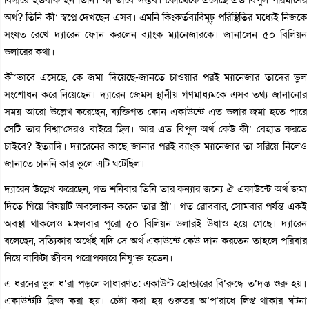
অর্থ? তিনি কী’ স্বপ্নে দেখছেন এসব। এমনি কিংকর্তব্যবিমূঢ় পরিস্থিতির মধ্যেই নিজকে
সংযত রেখে দ্যারেন ফোন করলেন ব্যাংক ম্যানেজারকে। জানালেন ৫০ বিলিয়ন
ডলারের কথা।
কী’ভাবে এসেছে, কে জমা দিয়েছে-জানতে চাওয়ার পরই ম্যানেজার তাদের ভুল
সংশোধন করে নিয়েছেন। দ্যারেন জেমস স্থানীয় গণমাধ্যমকে এসব তথ্য জানানোর
সময় আরো উল্লেখ করেছেন, ব্যক্তিগত কোন একাউন্টে এত ডলার জমা হতে পারে
সেটি তার বিশ্বা’সেরও বাইরে ছিল। আর এত বিপুল অর্থ কেউ কী’ বেহাত করতে
চাইবে? ইত্যাদি। দ্যারেনের কাছে জানার পরই ব্যাংক ম্যানেজার তা সরিয়ে নিলেও
জানাতে চাননি কার ভুলে এটি ঘটেছিল।
দ্যারেন উল্লেখ করেছেন, গত শনিবার তিনি তার কন্যার জন্যে ঐ একাউন্টে অর্থ জমা
দিতে গিয়ে বিষয়টি অবলোকন করেন তার স্ত্রী’। গত রোববার, সোমবার পর্যন্ত একই
অবস্থা থাকলেও মঙ্গলবার পুরো ৫০ বিলিয়ন ডলারই উধাও হয়ে গেছে। দ্যারেন
বলেছেন, সত্যিকার অর্থেই যদি সে অর্থ একাউন্টে কেউ দান করতেন তাহলে পরিবার
নিয়ে বাকিটা জীবন পরোপকারে নিযু’ক্ত হতেন।
এ ধরনের ভুল ধ’রা পড়লে সাধারণত: একাউন্ট হোল্ডারের বি’রুদ্ধে ত’দন্ত শুরু হয়।
একাউন্টটি ফ্রিজ করা হয়। চেষ্টা করা হয় গুরুতর অ’প’রাধে লিপ্ত থাকার ঘটনা