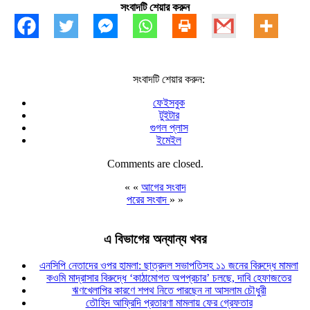
সংবাদটি শেয়ার করুন
সংবাদটি শেয়ার করুন:
ফেইসবুক
টুইটার
গুগল প্লাস
ইমেইল
Comments are closed.
« «
আগের সংবাদ
পরের সংবাদ
» »
এ বিভাগের অন্যান্য খবর
এনসিপি নেতাদের ওপর হামলা: ছাত্রদল সভাপতিসহ ১১ জনের বিরুদ্ধে মামলা
কওমি মাদ্রাসার বিরুদ্ধে ‘কাঠামোগত অপপ্রচার’ চলছে, দাবি হেফাজতের
ঋণখেলাপির কারণে শপথ নিতে পারছেন না আসলাম চৌধুরী
তৌহিদ আফ্রিদি প্রতারণা মামলায় ফের গ্রেফতার