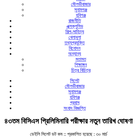
মৌলভীবাজার
সুনামগঞ্জ
হবিগঞ্জ
রাজনীতি
এক্সক্লুসিভ
শিল্প-সাহিত্য
খেলাধুলা
তথ্যপ্রযুক্তি
বিনোদন
অন্যান্য
মতামত
শিক্ষাঙ্গন
চিত্র বিচিত্র
সিলেট
মৌলভীবাজার
সুনামগঞ্জ
হবিগঞ্জ
প্রবাস
সংবাদ বিজ্ঞপ্তি
৪৩তম বিসিএস প্রিলিমিনারি পরীক্ষার নতুন তারিখ ঘোষণা
ডেইলি সিলেট ডট কম ::
প্রকাশিত হয়েছে : ৩০ মার্চ