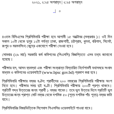
২০২১, ২:২৫ অপরাহ্ন | ২:২৫ অপরাহ্ন
|
০
৪৩তম বিসিএসের প্রিলিমিনারি পরীক্ষা হবে আগামী ১৫ অক্টোবর (শুক্রবার )। ওই দিন
সকাল ১০টা থেকে দুপুর ১২টা পর্যন্ত ঢাকা, রাজশাহী, চট্টগ্রাম, খুলনা, বরিশাল, সিলেট,
রংপুর ও ময়মনসিংহ কেন্দ্রে একযোগে পরীক্ষা নেওয়া হবে।
সোমবার (২৯ মার্চ) সরকারি কর্ম কমিশনের (পিএসসি) বিজ্ঞপ্তিতে এসব তথ‌্য জানানো
হয়েছে।
পরীক্ষার হল, আসন ব্যবস্থা এবং পরীক্ষা সংক্রান্ত বিস্তারিত নির্দেশাবলী যথাসময়ে সংবাদ
মাধ্যম ও কমিশনের ওয়েবসাইটে (www.bpsc gov.bd) প্রকাশ করা হবে।
প্রিলিমিনারি পরীক্ষার নম্বর বণ্টন: প্রার্থীদের ২০০ নম্বরের প্রিলিমিনারি পরীক্ষায় অংশ
নিতে হবে। পরীক্ষার সময় দুই ঘণ্টা। প্রিলিমিনারি পরীক্ষায় ২০০টি প্রশ্ন থাকবে।
প্রতিটি শুদ্ধ উত্তরের জন্য প্রার্থী ১ নম্বর পাবেন। তবে ভুল উত্তর দিলে প্রতিটি ভুল
উত্তরের জন্য প্রাপ্ত মোট নম্বর থেকে দশমিক ৫০ (শূন্য দশমিক পাঁচ শূন্য) নম্বর কাটা
যাবে।
প্রিলিমিনারির বিষয়ভিত্তিক সিলেবাস পিএসসির ওয়েবসাইটে পাওয়া যাবে।