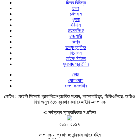
চিত্র বিচিত্র
ঢাকা
চট্টগ্রাম
খুলনা
বরিশাল
ময়মনসিংহ
রাজশাহী
রংপুর
তথ্যপ্রযুক্তি
বিনোদন
লাইফ স্টাইল
সুসংবাদ প্রতিদিন
হোম
যোগাযোগ
বাংলা কনভার্টার
নোটিশ :
ডেইলি সিলেটে প্রকাশিত/প্রচারিত সংবাদ, আলোকচিত্র, ভিডিওচিত্র, অডিও
বিনা অনুমতিতে ব্যবহার করা বেআইনি -সম্পাদক
© সর্বস্বত্ব স্বত্বাধিকার সংরক্ষিত
২০১১-২০১৭
সম্পাদক ও প্রকাশক: খন্দকার আব্দুর রহিম