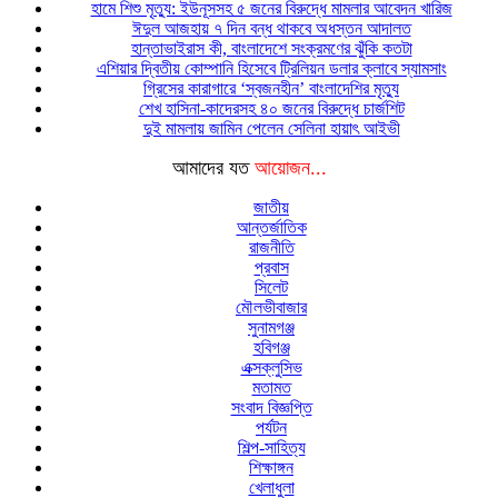
হামে শিশু মৃত্যু: ইউনূসসহ ৫ জনের বিরুদ্ধে মামলার আবেদন খারিজ
ঈদুল আজহায় ৭ দিন বন্ধ থাকবে অধস্তন আদালত
হান্তাভাইরাস কী, বাংলাদেশে সংক্রমণের ঝুঁকি কতটা
এশিয়ার দ্বিতীয় কোম্পানি হিসেবে ট্রিলিয়ন ডলার ক্লাবে স্যামসাং
গ্রিসের কারাগারে ‘স্বজনহীন’ বাংলাদেশির মৃত্যু
শেখ হাসিনা-কাদেরসহ ৪০ জনের বিরুদ্ধে চার্জশিট
দুই মামলায় জামিন পেলেন সেলিনা হায়াৎ আইভী
আমাদের যত
আয়োজন...
জাতীয়
আন্তর্জাতিক
রাজনীতি
প্রবাস
সিলেট
মৌলভীবাজার
সুনামগঞ্জ
হবিগঞ্জ
এক্সক্লুসিভ
মতামত
সংবাদ বিজ্ঞপ্তি
পর্যটন
শিল্প-সাহিত্য
শিক্ষাঙ্গন
খেলাধুলা