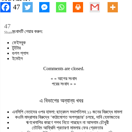
47
47
সংবাদটি শেয়ার করুন:
Shares
ফেইসবুক
টুইটার
গুগল প্লাস
ইমেইল
Comments are closed.
« «
আগের সংবাদ
পরের সংবাদ
» »
এ বিভাগের অন্যান্য খবর
এনসিপি নেতাদের ওপর হামলা: ছাত্রদল সভাপতিসহ ১১ জনের বিরুদ্ধে মামলা
কওমি মাদ্রাসার বিরুদ্ধে ‘কাঠামোগত অপপ্রচার’ চলছে, দাবি হেফাজতের
ঋণখেলাপির কারণে শপথ নিতে পারছেন না আসলাম চৌধুরী
তৌহিদ আফ্রিদি প্রতারণা মামলায় ফের গ্রেফতার