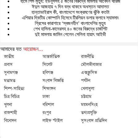
হামে শিশু মৃত্যু: ইউনূসসহ ৫ জনের বিরুদ্ধে মামলার আবেদন খারিজ
ঈদুল আজহায় ৭ দিন বন্ধ থাকবে অধস্তন আদালত
হান্তাভাইরাস কী, বাংলাদেশে সংক্রমণের ঝুঁকি কতটা
এশিয়ার দ্বিতীয় কোম্পানি হিসেবে ট্রিলিয়ন ডলার ক্লাবে স্যামসাং
গ্রিসের কারাগারে ‘স্বজনহীন’ বাংলাদেশির মৃত্যু
শেখ হাসিনা-কাদেরসহ ৪০ জনের বিরুদ্ধে চার্জশিট
দুই মামলায় জামিন পেলেন সেলিনা হায়াৎ আইভী
আমাদের যত
আয়োজন...
জাতীয়
আন্তর্জাতিক
রাজনীতি
প্রবাস
সিলেট
মৌলভীবাজার
সুনামগঞ্জ
হবিগঞ্জ
এক্সক্লুসিভ
মতামত
সংবাদ বিজ্ঞপ্তি
পর্যটন
শিল্প-সাহিত্য
শিক্ষাঙ্গন
খেলাধুলা
চিত্র বিচিত্র
ঢাকা
চট্টগ্রাম
খুলনা
বরিশাল
ময়মনসিংহ
রাজশাহী
রংপুর
তথ্যপ্রযুক্তি
বিনোদন
লাইফ স্টাইল
সুসংবাদ প্রতিদিন