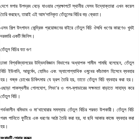
দেশে মশার উপদ্রব বেড়ে যাওয়ার প্রেক্ষাপটে স্থানীয় যেসব উদ্যোক্তারা এখন কয়েল
তৈরি করছেন, তারাই এই আম’দানিকৃত তেঁতুলের বিচির বড় ক্রেতা।
এসব শিল্প উৎপাদন কেন্দ্রিক প্রয়োজনের বাইরে তেঁতুল বিচি ঔষধি গুণের কারণেও খুবই
দরকারি একটি জিনিস।
তেঁতুল বিচির যত গুণ
ঢাকা বিশ্ববিদ্যালয়ের উদ্ভিদবিজ্ঞান বিভাগের অধ্যাপক শামীম শামছি বলেছেন, তেঁতুল
বিচি ইউনানি, আয়ুর্বেদ, হোমিও এবং অ্যালোপ্যাথিক ওষুধের কাঁচামাল হিসেবে ব্যবহার
হয়। শুষ্ক চোখের চিকিৎসায় যে ড্রপ তৈরি হয়, তাতে তেঁতুল বিচি ব্যবহার করা হয়।
এছাড়া পাকস্থলীর গোলযোগ, লিভা’র ও গল-ব্লাডারের সক্ষমতা বাড়াতে সাহায্য করে
তেঁতুল বিচি।
গর্ভকালীন বমিভাব ও মা’থাঘোরার সমস্যায় তেঁতুল বিচির শরবত উপকারী। তেঁতুল বিচি
গরম পানিতে ফুটিয়ে এক ধরণের আঠা তৈরি করা হয়, যা ছবি আকার কাজে ব্যবহার করা
হয়।
সংবাদটি শেয়ার করুন