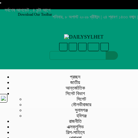
সর্বশেষ আপডেট : ৪ ঘন্টা আগে
Download Our Toolbar
শনিবার, ৮ অগাস্ট ২০২৬ খ্রীষ্টাব্দ | ২৪ শ্রাবণ ১৪৩৩ বঙ্গাব্দ |
প্রচ্ছদ
জাতীয়
আন্তর্জাতিক
সিলেট বিভাগ
সিলেট
মৌলভীবাজার
সুনামগঞ্জ
হবিগঞ্জ
রাজনীতি
এক্সক্লুসিভ
শিল্প-সাহিত্য
খেলাধুলা