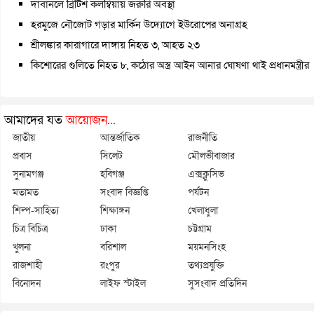
দাবানলে ব্রিটিশ কলম্বিয়ায় জরুরি অবস্থা
হরমুজে নৌজোট গড়ার মার্কিন উদ্যোগে ইউরোপের অনাগ্রহ
শ্রীলঙ্কার কারাগারে দাঙ্গায় নিহত ৩, আহত ২৩
কিশোরের গুলিতে নিহত ৮, কঠোর অস্ত্র আইন আনার ঘোষণা থাই প্রধানমন্ত্রীর
আমাদের যত
আয়োজন...
জাতীয়
আন্তর্জাতিক
রাজনীতি
প্রবাস
সিলেট
মৌলভীবাজার
সুনামগঞ্জ
হবিগঞ্জ
এক্সক্লুসিভ
মতামত
সংবাদ বিজ্ঞপ্তি
পর্যটন
শিল্প-সাহিত্য
শিক্ষাঙ্গন
খেলাধুলা
চিত্র বিচিত্র
ঢাকা
চট্টগ্রাম
খুলনা
বরিশাল
ময়মনসিংহ
রাজশাহী
রংপুর
তথ্যপ্রযুক্তি
বিনোদন
লাইফ স্টাইল
সুসংবাদ প্রতিদিন