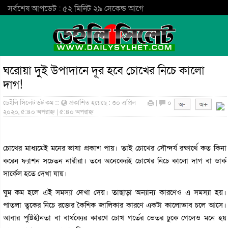
সর্বশেষ আপডেট : ৫২ মিনিট ২৯ সেকেন্ড আগে
ঘরোয়া দুই উপাদানে দূর হবে চোখের নিচে কালো
দাগ!
ডেইলি সিলেট ডট কম ::
প্রকাশিত হয়েছে : ৩০ এপ্রিল
|
০
২০২০, ৫:৪০ অপরাহ্ন | ৫:৪০ অপরাহ্ন
চোখের মাধ্যমেই মনের ভাষা প্রকাশ পায়। তাই চোখের সৌন্দর্য রক্ষার্থে কত কিনা
করেন ফ্যাশন সচেতন নারীরা। তবে অনেকেরই চোখের নিচে কালো দাগ বা ডার্ক
সার্কেল হতে দেখা যায়।
ঘুম কম হলে এই সমস্যা দেখা দেয়। তাছাড়া অন্যান্য কারণেও এ সমস্যা হয়।
পাতলা ত্বকের নিচে রক্তের কৈশিক জালিকার কারণে একটা কালোভাব চলে আসে।
আবার পুষ্টিহীনতা বা বার্ধক্যের কারণে চোখ গর্তের ভেতর ঢুকে গেলেও মনে হয়