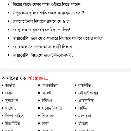
বিয়ের আগে যেসব কাজ গুছিয়ে নিতে পারেন
উপুড় হয়ে ঘুমিয়ে ক্ষতি ডেকে আনছেন না তো?
কোলেস্টেরল নিয়ন্ত্রণে রাখবে যে ৬ চা
যে ৫ লক্ষণে বুঝবেন প্রেমিকা স্বার্থপর!
ডায়াবেটিস হলে যে ৫ খাবারে নিয়ন্ত্রণে থাকবে রক্তের শর্করা
যে ৭ অভ্যাস ডেকে আনে ফ্যাটি লিভার
ডায়াবেটিস নিয়ন্ত্রণে দারুচিনি-গোলমরিচ
আমাদের যত
আয়োজন...
জাতীয়
আন্তর্জাতিক
রাজনীতি
প্রবাস
সিলেট
মৌলভীবাজার
সুনামগঞ্জ
হবিগঞ্জ
এক্সক্লুসিভ
মতামত
সংবাদ বিজ্ঞপ্তি
পর্যটন
শিল্প-সাহিত্য
শিক্ষাঙ্গন
খেলাধুলা
চিত্র বিচিত্র
ঢাকা
চট্টগ্রাম
খুলনা
বরিশাল
ময়মনসিংহ