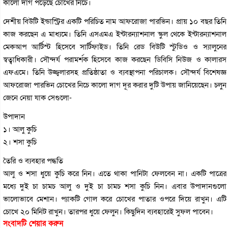
কালো দাগ পড়েছে চোখের নিচে।
দেশীয় বিউটি ইন্ডাস্ট্রির একটি পরিচিত নাম আফরোজা পারভিন। প্রায় ১০ বছর তিনি
কাজ করছেন এ মাধ্যমে। তিনি এসএমএ ইন্টারন্যাশনাল স্কুল থেকে ইন্টারন্যাশনাল
মেকআপ আর্টিস্ট হিসেবে সার্টিফাইড। তিনি রেড বিউটি স্টুডিও ও স্যালুনের
স্বত্বাধিকারী। সৌন্দর্য পরামর্শক হিসেবে কাজ করছেন ডিবিসি নিউজ ও কালারস
এফএমে। তিনি উজ্জ্বলারসহ প্রতিষ্ঠাতা ও ব্যবস্থাপনা পরিচালক। সৌন্দর্য বিশেষজ্ঞ
আফরোজা পারভিন চোখের নিচে কালো দাগ দূর করার দুটি উপায় জানিয়েছেন। চলুন
জেনে নেয়া যাক সেগুলো-
উপাদান
১। আলু কুচি
২। শসা কুচি
তৈরি ও ব্যবহার পদ্ধতি
আলু ও শসা ধুয়ে কুচি করে নিন। এতে থাকা পানিটা ফেলবেন না। একটি পাত্রের
মধ্যে দুই চা চামচ আলু ও দুই চা চামচ শসা কুচি নিন। এবার উপাদানগুলো
ভালোভাবে মেশান। প্যাকটি গোল করে চোখের পাতার ওপরে দিয়ে রাখুন। এটি
চোখে ২০ মিনিট রাখুন। তারপর ধুয়ে ফেলুন। কিছুদিন ব্যবহারেই সুফল পাবেন।
সংবাদটি শেয়ার করুন