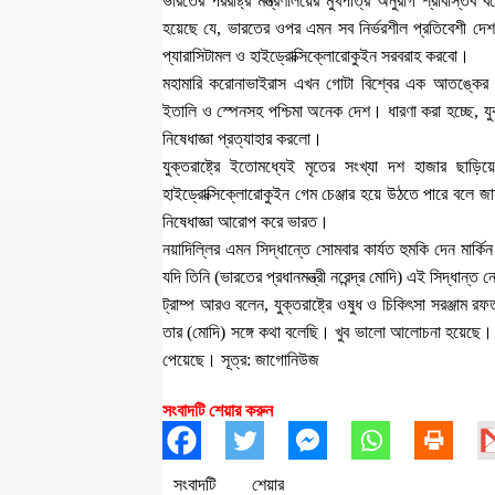
ভারতের পররাষ্ট্র মন্ত্রণালয়ের মুখপাত্র অনুরাগ শ্রীবাস্
হয়েছে যে, ভারতের ওপর এমন সব নির্ভরশীল প্রতিবেশী দেশ 
প্যারাসিটামল ও হাইড্রোক্সিক্লোরোকুইন সরবরাহ করবো।
মহামারি করোনাভাইরাস এখন গোটা বিশ্বের এক আতঙ্কের নাম।
ইতালি ও স্পেনসহ পশ্চিমা অনেক দেশ। ধারণা করা হচ্ছে, যুক্
নিষেধাজ্ঞা প্রত্যাহার করলো।
যুক্তরাষ্ট্রে ইতোমধ্যেই মৃতের সংখ্যা দশ হাজার ছাড়
হাইড্রোক্সিক্লোরোকুইন গেম চেঞ্জার হয়ে উঠতে পারে বলে জান
নিষেধাজ্ঞা আরোপ করে ভারত।
নয়াদিল্লির এমন সিদ্ধান্তে সোমবার কার্যত হুমকি দেন মার্
যদি তিনি (ভারতের প্রধানমন্ত্রী নরেন্দ্র মোদি) এই সিদ্ধান্ত 
ট্রাম্প আরও বলেন, যুক্তরাষ্ট্রে ওষুধ ও চিকিৎসা সরঞ্জা
তার (মোদি) সঙ্গে কথা বলেছি। খুব ভালো আলোচনা হয়েছে। অনে
পেয়েছে। সূত্র: জাগোনিউজ
সংবাদটি শেয়ার করুন
সংবাদটি শেয়ার