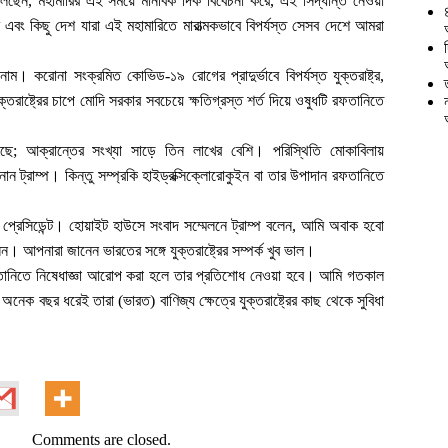
তব বলেছেন, মহামারির এই সময়ে মানবিক দিক বিবেচনা করে, এই সিদ্ধান্ত নেওয়া
এবং কিছু দেশ যারা এই মহামারিতে মারাত্মকভাবে বিপর্যস্ত সেসব দেশে আমরা
 করোনা সংক্রমিত কোভিড-১৯ রোগের প্রাদুর্ভাবে বিপর্যস্ত যুক্তরাষ্ট্র,
তরাষ্ট্রের চাপে মোদি সরকার সবচেয়ে ক্ষতিগ্রস্ত শর্ত দিয়ে ওষুধটি রফতানিতে
িয়েছে; আক্রান্তের সংখ্যা সাড়ে তিন লাখের বেশি। পরিস্থিতি মোকাবিলায়
ান ট্রাম্প। কিন্তু সম্প্রকি হাইড্রক্সিক্লোরোকুইন বা তার উপাদান রফতানিতে
কিন প্রেসিডেন্ট। হোয়াইট হাউসে সংবাদ সম্মেলনে ট্রাম্প বলেন, আমি অবাক হবো
নেন। আপনারা জানেন ভারতের সঙ্গে যুক্তরাষ্ট্রের সম্পর্ক খুব ভাল।
ম রফতানিতে নিষেধাজ্ঞা আরোপ করা হলে তার প্রতিশোধ নেওয়া হবে। আমি গতকাল
ক বছর ধরেই তারা (ভারত) বাণিজ্য ক্ষেত্রে যুক্তরাষ্ট্রের কাছ থেকে সুবিধা
Comments are closed.