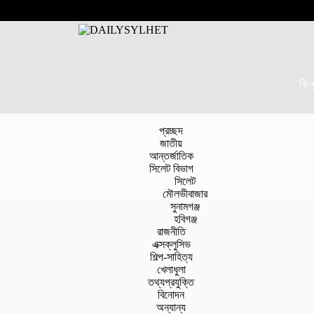
কি 
প্রচ্ছদ
জাতীয়
আন্তর্জাতিক
সিলেট বিভাগ
সিলেট
মৌলভীবাজার
সুনামগঞ্জ
হবিগঞ্জ
রাজনীতি
এক্সক্লুসিভ
শিল্প-সাহিত্য
খেলাধুলা
তথ্যপ্রযুক্তি
বিনোদন
অন্যান্য