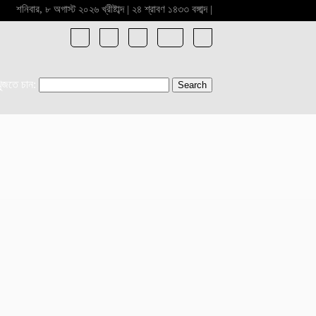
শনিবার, ৮ অগাস্ট ২০২৬ খ্রীষ্টাব্দ | ২৪ শ্রাবণ ১৪৩৩ বঙ্গাব্দ |
খুজতে চান: