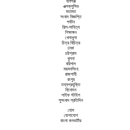
হবিগঞ্জ
এক্সক্লুসিভ
মতামত
সংবাদ বিজ্ঞপ্তি
পর্যটন
শিল্প-সাহিত্য
শিক্ষাঙ্গন
খেলাধুলা
চিত্র বিচিত্র
ঢাকা
চট্টগ্রাম
খুলনা
বরিশাল
ময়মনসিংহ
রাজশাহী
রংপুর
তথ্যপ্রযুক্তি
বিনোদন
লাইফ স্টাইল
সুসংবাদ প্রতিদিন
হোম
যোগাযোগ
বাংলা কনভার্টার