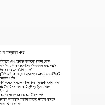
গের অন্যান্য খবর
দিল্লিতে শেখ হাসিনার বক্তব্যে ঢাকার ক্ষোভ
জেন-জি’র দাপটে তরুণদের নজিরবিহীন জয়, মন্ত্রীর
বিদায়ের পর এবার নিশানা কে?
পুলিশি অভিযান বন্ধ না হলে ফের আন্দোলনের হুঁশিয়ারি
ককরোচ পার্টির
ডার্ক ওয়েবে ভারতের পারমাণবিক প্রকল্পের তথ্য ফাঁস
ভারতীয় ভিসার অ্যাপয়েন্টমেন্ট প্রক্রিয়ায় নতুন
নির্দেশনা
ভারতের সেনাপ্রধান হচ্ছেন ধীরাজ শেঠ
স্বাক্ষর জালিয়াতি মামলার তদন্তে মমতার বাড়িতে
সিআইডি অভিযান