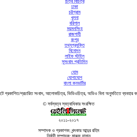
চিত্র বিচিত্র
ঢাকা
চট্টগ্রাম
খুলনা
বরিশাল
ময়মনসিংহ
রাজশাহী
রংপুর
তথ্যপ্রযুক্তি
বিনোদন
লাইফ স্টাইল
সুসংবাদ প্রতিদিন
হোম
যোগাযোগ
বাংলা কনভার্টার
ে প্রকাশিত/প্রচারিত সংবাদ, আলোকচিত্র, ভিডিওচিত্র, অডিও বিনা অনুমতিতে ব্যবহার 
© সর্বস্বত্ব স্বত্বাধিকার সংরক্ষিত
২০১১-২০১৭
সম্পাদক ও প্রকাশক: খন্দকার আব্দুর রহিম
নির্বাহী সম্পাদক: মারুফ হাসান