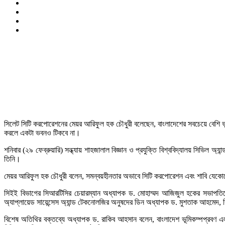
সিলেট সিটি করপোরেশনের মেয়র আরিফুল হক চৌধুরী বলেছেন, বাংলাদেশের সবচেয়ে বেশি ভূ
করলে একটা ভবনও টিকবে না।
শনিবার (২৯ ফেব্রুয়ারি) সন্ধ্যায় শাহজালাল বিজ্ঞান ও প্রযুক্তি বিশ্ববিদ্যালয় সিভিল অ্যান
তিনি।
মেয়র আরিফুল হক চৌধুরী বলেন, সমন্বয়হীনতার অভাবে সিটি করপোরেশন এবং শাবি যেকো
সিইই বিভাগের সিআরটিসির চেয়ারম্যান অধ্যাপক ড. মোহাম্মদ আজিজুল হকের সভাপতিত্ব
অ্যাপ্লায়েড সায়েন্সেস অ্যান্ড টেকনোলজির অনুষদের ডিন অধ্যাপক ড. মুশতাক আহমেদ,
বিশেষ অতিথির বক্তব্যে অধ্যাপক ড. রাকিব আহসান বলেন, বাংলাদেশ ভূমিকম্পপ্রবণ এলাক