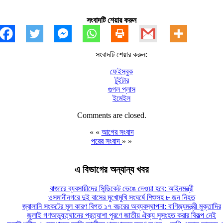
সংবাদটি শেয়ার করুন
সংবাদটি শেয়ার করুন:
ফেইসবুক
টুইটার
গুগল প্লাস
ইমেইল
Comments are closed.
« «
আগের সংবাদ
পরের সংবাদ
» »
এ বিভাগের অন্যান্য খবর
বাজারে ব্যবসায়ীদের সিন্ডিকেট ভেঙে দেওয়া হবে: আইনমন্ত্রী
ওসমানীনগরে দুই বাসের মুখোমুখি সংঘর্ষে শিশুসহ ৮ জন নিহত
জ্বালানি সংকটের মূল কারণ বিগত ১৭ বছরের অব্যবস্থাপনা: বাণিজ্যমন্ত্রী মুক্তাদির
জুলাই গণঅভ্যুত্থানের প্রত্যাশা পূরণে জাতীয় ঐক্য সুসংহত করার বিকল্প নেই