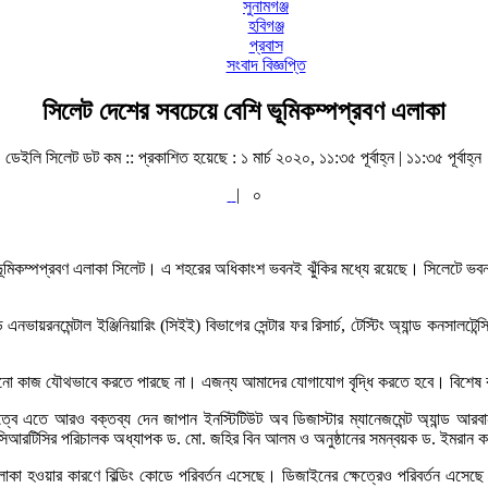
সুনামগঞ্জ
হবিগঞ্জ
প্রবাস
সংবাদ বিজ্ঞপ্তি
সিলেট দেশের সবচেয়ে বেশি ভূমিকম্পপ্রবণ এলাকা
ডেইলি সিলেট ডট কম ::
প্রকাশিত হয়েছে : ১ মার্চ ২০২০, ১১:৩৫ পূর্বাহ্ন | ১১:৩৫ পূর্বাহ্ন
|
০
মিকম্পপ্রবণ এলাকা সিলেট। এ শহরের অধিকাংশ ভবনই ঝুঁকির মধ্যে রয়েছে। সিলেটে ভবন নি
্ড এনভায়রনমেন্টাল ইঞ্জিনিয়ারিং (সিইই) বিভাগের সেন্টার ফর রিসার্চ, টেস্টিং অ্যান্ড কনসাল
নো কাজ যৌথভাবে করতে পারছে না। এজন্য আমাদের যোগাযোগ বৃদ্ধি করতে হবে। বিশেষ করে
ে এতে আরও বক্তব্য দেন জাপান ইনস্টিটিউট অব ডিজাস্টার ম্যানেজমেন্ট অ্যান্ড আরব
 সিআরটিসির পরিচালক অধ্যাপক ড. মো. জহির বিন আলম ও অনুষ্ঠানের সমন্বয়ক ড. ইমরান ক
া হওয়ার কারণে বিল্ডিং কোডে পরিবর্তন এসেছে। ডিজাইনের ক্ষেত্রেও পরিবর্তন এসেছে। ত