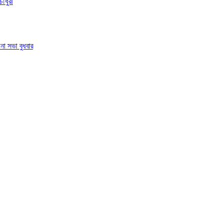
ৌধুরী
া সভা বুধবার