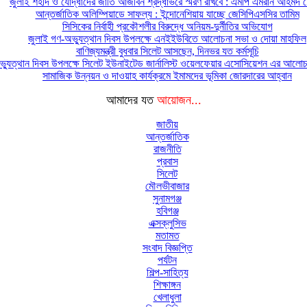
জুলাই শহীদ ও যোদ্ধাদের জাতি আজীবন শ্রদ্ধাভরে স্মরণ রাখবে : এমপি এমরান আহমদ চ
আন্তর্জাতিক অলিম্পিয়াডে সাফল্য : ইন্দোনেশিয়ায় যাচ্ছে জেসিপিএসসির তামিম
সিসিকের নির্বাহী প্রকৌশলীর বিরুদ্ধে অনিয়ম-দুর্নীতির অভিযোগ
জুলাই গণ-অভ্যুত্থান দিবস উপলক্ষে এনইইউবিতে আলোচনা সভা ও দোয়া মাহফিল
বাণিজ্যমন্ত্রী বুধবার সিলেট আসছেন, দিনভর যত কর্মসূচি
্যুত্থান দিবস উপলক্ষে সিলেট ইউনাইটেড জার্নালিস্ট ওয়েলফেয়ার এসোসিয়েশন এর আলোচন
সামাজিক উন্নয়ন ও দাওয়াহ কার্যক্রমে ইমামদের ভূমিকা জোরদারের আহ্বান
আমাদের যত
আয়োজন...
জাতীয়
আন্তর্জাতিক
রাজনীতি
প্রবাস
সিলেট
মৌলভীবাজার
সুনামগঞ্জ
হবিগঞ্জ
এক্সক্লুসিভ
মতামত
সংবাদ বিজ্ঞপ্তি
পর্যটন
শিল্প-সাহিত্য
শিক্ষাঙ্গন
খেলাধুলা