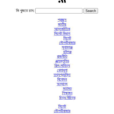
কি খুজতে চান:
প্রচ্ছদ
জাতীয়
আন্তর্জাতিক
সিলেট বিভাগ
সিলেট
মৌলভীবাজার
সুনামগঞ্জ
হবিগঞ্জ
রাজনীতি
এক্সক্লুসিভ
শিল্প-সাহিত্য
খেলাধুলা
তথ্যপ্রযুক্তি
বিনোদন
অন্যান্য
মতামত
শিক্ষাঙ্গন
চিত্র বিচিত্র
সিলেট
মৌলভীবাজার