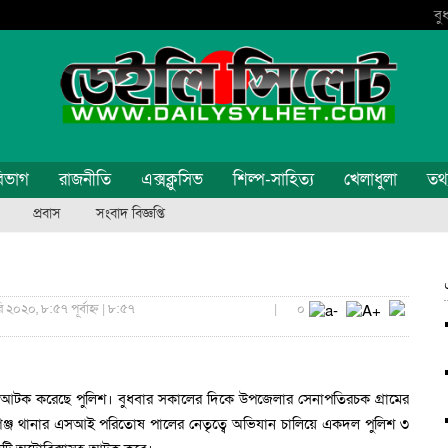
বু
িভাগ
রাজনীতি
এক্সক্লুসিভ
শিল্প-সাহিত্য
খেলাধুলা
তথ্য
প্রবাস
সংবাদ বিজ্ঞপ্তি
ি ২০২০, ৮:৫৭ পূর্বাহ্ন | ৮:৫৭
|
০
ে আটক করেছে পুলিশ। বুধবার সকালের দিকে উপজেলার সেনাপতিরচক গ্রামের
ঞ্জ থানার এসআই পরিতোষ পালের নেতৃত্বে অভিযান চালিয়ে একদল পুলিশ ৩