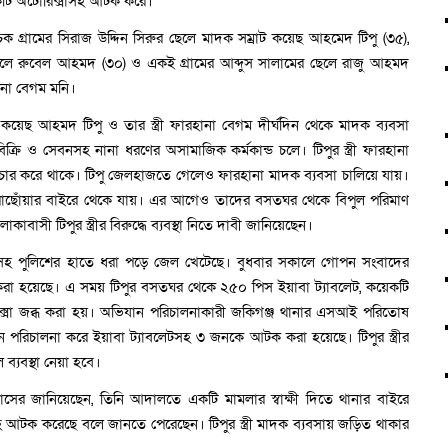
কটি অটোরিক্সাসহ আটক করে।
গ্রামের সিরাজ উদ্দিন সিরুর ছেলে মাদক সম্রাট কয়েছ আহমেদ টিপু (৩৫),
ছেলে রুবেল আহমদ (৩০) ও একই গ্রামের আব্দুস সালামের ছেলে রাজু আহমদ
হানা বেগম মনি।
ছ আহমদ টিপু ও তার স্ত্রী ফারহানা বেগম দীর্ঘদিন থেকে মাদক ব্যবসা
িক্রি ও সেবনসহ নানা ধরণের অসামাজিক কর্মকান্ড চলে। টিপুর স্ত্রী ফারহানা
াচার করে থাকে। টিপু জেলহাজতে গেলেও ফারহানা মাদক ব্যবসা চালিয়ে যায়।
ছোঁয়ার বাইরে থেকে যায়। এর আগেও তাদের বসতঘর থেকে বিপুল পরিমাণ
াবাসী টিপুর স্ত্রীর বিরুদ্ধে ব্যবস্থা নিতে দাবী জানিয়েছেন।
কসহ পুলিশের হাতে ধরা পড়ে জেল খেটেছে। বুধবার সকালে গোপন সংবাদের
করা হয়েছে। এ সময় টিপুর বসতঘর থেকে ২৫০ পিস ইয়াবা ট্যাবলেট, কয়েকটি
্সা জব্ধ করা হয়। অভিযান পরিচালনাকারী জকিগঞ্জ থানার এসআই পরিতোষ
 পরিচালনা করে ইয়াবা ট্যাবলেটসহ ৩ জনকে আটক করা হয়েছে। টিপুর স্ত্রীর
ব্যবস্থা নেয়া হবে।
 নাসের জানিয়েছেন, তিনি আদালতে একটি মামলার স্বাক্ষী দিতে থানার বাইরে
আটক করেছে বলে জানতে পেরেছেন। টিপুর স্ত্রী মাদক ব্যবসায় জড়িত থাকার