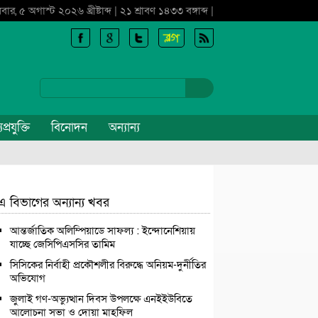
ধবার, ৫ অগাস্ট ২০২৬ খ্রীষ্টাব্দ | ২১ শ্রাবণ ১৪৩৩ বঙ্গাব্দ |
প্রযুক্তি
বিনোদন
অন্যান্য
এ বিভাগের অন্যান্য খবর
আন্তর্জাতিক অলিম্পিয়াডে সাফল্য : ইন্দোনেশিয়ায়
যাচ্ছে জেসিপিএসসির তামিম
সিসিকের নির্বাহী প্রকৌশলীর বিরুদ্ধে অনিয়ম-দুর্নীতির
অভিযোগ
জুলাই গণ-অভ্যুত্থান দিবস উপলক্ষে এনইইউবিতে
আলোচনা সভা ও দোয়া মাহফিল