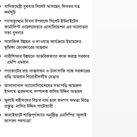
বাণিজ্যমন্ত্রী বুধবার সিলেট আসছেন, দিনভর যত
কর্মসূচি
গণঅভ্যুত্থান দিবস উপলক্ষে সিলেট ইউনাইটেড
জার্নালিস্ট ওয়েলফেয়ার এসোসিয়েশন এর আলোচনা
সভা বুধবার
সামাজিক উন্নয়ন ও দাওয়াহ কার্যক্রমে ইমামদের
ভূমিকা জোরদারের আহ্বান
নারীশিক্ষার উন্নয়নে আন্তরিকভাবে কাজ করছে সরকার
: এমপি এমরান
গণভোটের রায় বাস্তবায়ন ও চাঁদাবাজি বন্ধে সরকারের
প্রতি আহ্বান বিরোধীদলীয় নেতার
জালালাবাদ অ্যাসোসিয়েশনের সভাপতি কামরুল
ইসলাম তরফদার, সম্পাদক জসিম উদ্দিন আহমদ
জুলাই শহীদদের বিচার ব্যর্থ হলে জনগণ ক্ষমতা নিতে
প্রস্তুত: নাসির উদ্দিন পাটোয়ারী
কানাইঘাটে শান্তিপূর্ণভাবে অনুষ্ঠিত এনসিপির ‘জুলাই
জাগরণ পদযাত্রা’