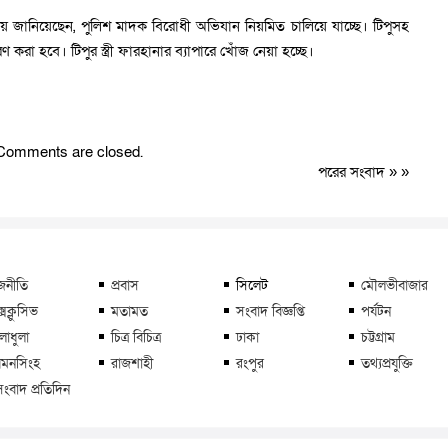
ত রায় জানিয়েছেন, পুলিশ মাদক বিরোধী অভিযান নিয়মিত চালিয়ে যাচ্ছে। টিপুসহ
রা হবে। টিপুর স্ত্রী ফারহানার ব্যাপারে খোঁজ নেয়া হচ্ছে।
Comments are closed.
পরের সংবাদ
» »
জনীতি
প্রবাস
সিলেট
মৌলভীবাজার
্সক্লুসিভ
মতামত
সংবাদ বিজ্ঞপ্তি
পর্যটন
লাধুলা
চিত্র বিচিত্র
ঢাকা
চট্টগ্রাম
মনসিংহ
রাজশাহী
রংপুর
তথ্যপ্রযুক্তি
সংবাদ প্রতিদিন