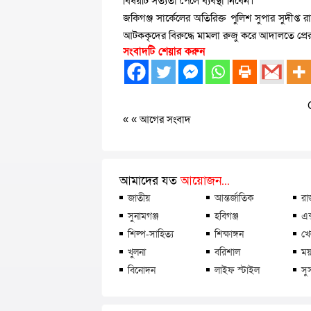
বিষয়টি সত্যতা পেলে ব্যবস্থা নিবেন।
জকিগঞ্জ সার্কেলের অতিরিক্ত পুলিশ সুপার সুদীপ্
আটককৃদের বিরুদ্ধে মামলা রুজু করে আদালতে প্রেরণ ক
সংবাদটি শেয়ার করুন
« «
আগের সংবাদ
আমাদের যত
আয়োজন...
জাতীয়
আন্তর্জাতিক
রা
সুনামগঞ্জ
হবিগঞ্জ
এক
শিল্প-সাহিত্য
শিক্ষাঙ্গন
খে
খুলনা
বরিশাল
ময়
বিনোদন
লাইফ স্টাইল
সু