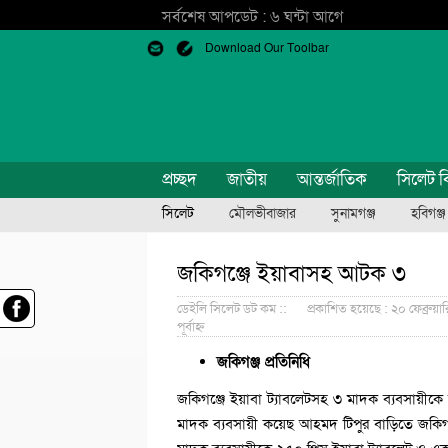
সর্বশেষ আপডেট : ৬ ঘন্টা আগে
Download Our Toolbar
প্রচ্ছদ
জাতীয়
আন্তর্জাতিক
সিলেট ব
সিলেট
মৌলভীবাজার
সুনামগঞ্জ
হবিগঞ্জ
জকিগঞ্জে ইয়াবাসহ আটক ৩
ডেইলি সিলেট ডট কম ::
প্রকাশিত হয়েছে : ২০ ফেব্রুয়ার
পূর্বাহ্ন
জকিগঞ্জ প্রতিনিধি
জকিগঞ্জে ইয়াবা ট্যাবলেটসহ ৩ মাদক ব্যবসায়ীক
মাদক ব্যবসায়ী কয়েছ আহমদ টিপুর বাড়িতে জকিগ