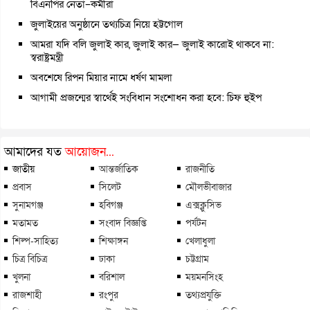
বিএনপির নেতা–কর্মীরা
জুলাইয়ের অনুষ্ঠানে তথ্যচিত্র নিয়ে হট্টগোল
আমরা যদি বলি জুলাই কার, জুলাই কার— জুলাই কারোই থাকবে না:
স্বরাষ্ট্রমন্ত্রী
অবশেষে রিপন মিয়ার নামে ধর্ষণ মামলা
আগামী প্রজন্মের স্বার্থেই সংবিধান সংশোধন করা হবে: চিফ হুইপ
আমাদের যত
আয়োজন...
জাতীয়
আন্তর্জাতিক
রাজনীতি
প্রবাস
সিলেট
মৌলভীবাজার
সুনামগঞ্জ
হবিগঞ্জ
এক্সক্লুসিভ
মতামত
সংবাদ বিজ্ঞপ্তি
পর্যটন
শিল্প-সাহিত্য
শিক্ষাঙ্গন
খেলাধুলা
চিত্র বিচিত্র
ঢাকা
চট্টগ্রাম
খুলনা
বরিশাল
ময়মনসিংহ
রাজশাহী
রংপুর
তথ্যপ্রযুক্তি