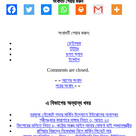
সংবাদটি শেয়ার করুন
সংবাদটি শেয়ার করুন:
ফেইসবুক
টুইটার
গুগল প্লাস
ইমেইল
Comments are closed.
« «
আগের সংবাদ
পরের সংবাদ
» »
এ বিভাগের অন্যান্য খবর
হরমুজে নৌজোট গড়ার মার্কিন উদ্যোগে ইউরোপের অনাগ্রহ
শ্রীলঙ্কার কারাগারে দাঙ্গায় নিহত ৩, আহত ২৩
কিশোরের গুলিতে নিহত ৮, কঠোর অস্ত্র আইন আনার ঘোষণা থাই প্রধানমন্ত্রীর
রাশিয়ার বিরুদ্ধে নিষেধাজ্ঞা বিলে মার্কিন সিনেটে সায়