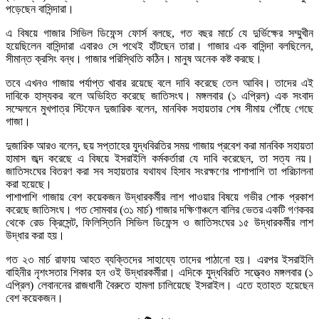
পড়েছেন বাসিন্দারা।
এ বিষয়ে গাজার সিভিল ডিফেন্স ফোর্স বলছে, গত বছর মার্চে যে দুর্ভিক্ষের সম্মুখীন
হয়েছিলেন বাসিন্দারা এবারও সে পথেই হাঁটছেন তারা। গাজার এক বাসিন্দা বলছিলেন,
সীমান্ত ক্রসিং বন্ধ। গাজার পরিস্থিতি কঠিন। মানুষ অনেক কষ্ট করছে।
তবে এখনও গাজায় পর্যাপ্ত খাবার রয়েছে বলে দাবি করেছে তেল আবিব। তাদের এই
দাবিকে হাস্যকর বলে অভিহিত করেছে জাতিসংঘ। মঙ্গলবার (১ এপ্রিল) এক সংবাদ
সম্মেলনে মুখপাত্র স্টিফেন দুজারিক বলেন, মানবিক সহায়তার শেষ সীমায় পৌঁছে গেছে
গাজা।
দুজারিক আরও বলেন, ছয় সপ্তাহের যুদ্ধবিরতির সময় গাজায় প্রবেশ করা মানবিক সহায়তা
হামাস জব্দ করেছে এ বিষয়ে ইসরাইলি কর্মকর্তারা যে দাবি করেছেন, তা সত্য নয়।
জাতিসংঘের বিতরণ করা সব সহায়তার যথাযথ হিসাব সংরক্ষণের পাশাপাশি তা পরিচালনা
করা হয়েছে।
পাশাপাশি গাজায় বেশ কয়েকজন উদ্ধারকর্মীর লাশ পাওয়ার বিষয়ে গভীর শোক প্রকাশ
করেছে জাতিসংঘ। গত সোমবার (৩১ মার্চ) গাজার দক্ষিণাঞ্চলে বালির ভেতর একটি গণকবর
থেকে রেড ক্রিসেন্ট, ফিলিস্তিনি সিভিল ডিফেন্স ও জাতিসংঘের ১৫ উদ্ধারকর্মীর লাশ
উদ্ধার করা হয়।
গত ২৩ মার্চ রাফায় আহত ব্যক্তিদের সাহায্যে তাদের পাঠানো হয়। এরপর ইসরাইলি
বাহিনীর নৃশংসতার শিকার হন ওই উদ্ধারকর্মীরা। এদিকে যুদ্ধবিরতি সত্ত্বেও মঙ্গলবার (১
এপ্রিল) লেবাননের রাজধানী বৈরুতে হামলা চালিয়েছে ইসরাইল। এতে হতাহত হয়েছেন
বেশ কয়েকজন।