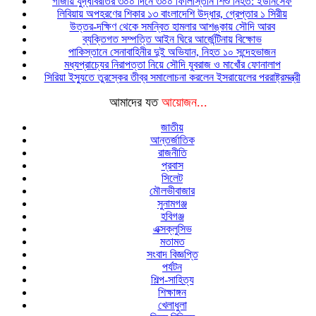
গাজায় যুদ্ধবিরতির ৩০০ দিনে ৩০০ ফিলিস্তিনি শিশু নিহত: ইউনিসেফ
লিবিয়ায় অপহরণের শিকার ১৩ বাংলাদেশি উদ্ধার, গ্রেপ্তার ১ সিরীয়
উত্তর-দক্ষিণ থেকে সমন্বিত হামলার আশঙ্কায় সৌদি আরব
ব্যক্তিগত সম্পত্তি আইন ঘিরে আর্জেন্টিনায় বিক্ষোভ
পাকিস্তানে সেনাবাহিনীর দুই অভিযান, নিহত ১০ সন্দেহভাজন
মধ্যপ্রাচ্যের নিরাপত্তা নিয়ে সৌদি যুবরাজ ও মাখোঁর ফোনালাপ
সিরিয়া ইস্যুতে তুরস্কের তীব্র সমালোচনা করলেন ইসরায়েলের পররাষ্ট্রমন্ত্রী
আমাদের যত
আয়োজন...
জাতীয়
আন্তর্জাতিক
রাজনীতি
প্রবাস
সিলেট
মৌলভীবাজার
সুনামগঞ্জ
হবিগঞ্জ
এক্সক্লুসিভ
মতামত
সংবাদ বিজ্ঞপ্তি
পর্যটন
শিল্প-সাহিত্য
শিক্ষাঙ্গন
খেলাধুলা