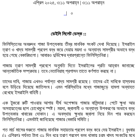
এপ্রিল ২০২৫, ৩:১১ অপরাহ্ন | ৩:১১ অপরাহ্ন
|
০
ডেইলি সিলেট ডেস্ক ::
ফিলিস্তিনের অবরুদ্ধ গাজা উপত্যকায় তীব্র মানবিক সংকট দেখা দিয়েছে। ইসরাইল
ত্রাণ ও খাদ্য সামগ্রী প্রবেশ বন্ধ করে দেয়ায় ময়দা ও অন্যান্য সামগ্রীর অভাবে বন্ধ
হয়ে গেছে বেকারিগুলো। আবারও দুর্ভিক্ষের দ্বারপ্রান্তে ফিলিস্তিনিরা।
গাজায় ত্রাণ সামগ্রী প্রবেশে অনুমতি দিতে ইসরাইলের প্রতি আহ্বান জানাচ্ছে
আন্তর্জাতিক সম্প্রদায়। তবে নেতানিয়াহু প্রশাসন তাতে কর্ণপাত করছে না।
তাদের দাবি, গাজায় এখনও পর্যাপ্ত খাদ্য সামগ্রী রয়েছে। তাদের এই দাবিকে হাস্যকর
বলে উড়িয়ে দিয়েছে জাতিসংঘ। এমন পরিস্থিতির মধ্যে গাজাজুড়ে হামলা অব্যাহত
রেখেছে ইসরাইলি বাহিনী।
এক টুকরো রুটি পাওয়ার আশায় দীর্ঘ অপেক্ষায় গাজার বাসিন্দারা। পেটে ক্ষুধা আর
অসহায়ত্বের ছাপ চোখেমুখে স্পষ্ট। ময়দা, জ্বালানী ও অন্যান্য উপকরণের অভাবে বন্ধ
উপত্যকার খাবারের দোকান। এ অবস্থায় ক্ষুধার জ্বালা নিয়ে দিন পার করছেন
ফিলিস্তিনিরা। এমনটাই জানিয়েছে গাজার বেকারি সমিতি।
গত মার্চ মাসের শুরুতে গাজায় মানবিক সহায়তার প্রবেশ বন্ধ করে দেয় ইসরাইল। বুধবার
(২ এপ্রিল) পর্যন্ত টানা ৩১ দিন ধরে ত্রাণ প্রবেশ বন্ধ থাকায় চরম খাদ্য সংকটের মুখে