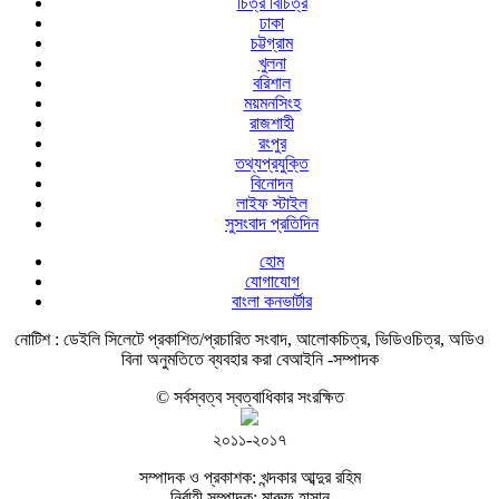
চিত্র বিচিত্র
ঢাকা
চট্টগ্রাম
খুলনা
বরিশাল
ময়মনসিংহ
রাজশাহী
রংপুর
তথ্যপ্রযুক্তি
বিনোদন
লাইফ স্টাইল
সুসংবাদ প্রতিদিন
হোম
যোগাযোগ
বাংলা কনভার্টার
নোটিশ :
ডেইলি সিলেটে প্রকাশিত/প্রচারিত সংবাদ, আলোকচিত্র, ভিডিওচিত্র, অডিও
বিনা অনুমতিতে ব্যবহার করা বেআইনি -সম্পাদক
© সর্বস্বত্ব স্বত্বাধিকার সংরক্ষিত
২০১১-২০১৭
সম্পাদক ও প্রকাশক: খন্দকার আব্দুর রহিম
নির্বাহী সম্পাদক: মারুফ হাসান