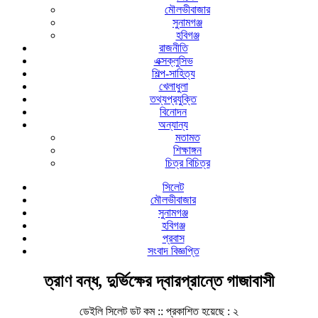
মৌলভীবাজার
সুনামগঞ্জ
হবিগঞ্জ
রাজনীতি
এক্সক্লুসিভ
শিল্প-সাহিত্য
খেলাধুলা
তথ্যপ্রযুক্তি
বিনোদন
অন্যান্য
মতামত
শিক্ষাঙ্গন
চিত্র বিচিত্র
সিলেট
মৌলভীবাজার
সুনামগঞ্জ
হবিগঞ্জ
প্রবাস
সংবাদ বিজ্ঞপ্তি
ত্রাণ বন্ধ, দুর্ভিক্ষের দ্বারপ্রান্তে গাজাবাসী
ডেইলি সিলেট ডট কম ::
প্রকাশিত হয়েছে : ২