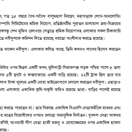
 বলেন, গত ১৫ বছরে বৈধ-অবৈধ বালুমহাল নিয়ন্ত্রণ, মহাসড়কে লোড-আনলোডিং
ম্পানি লিমিটেডের শ্রমিক নিয়োগ, প্রতিষ্ঠানটির পুরাতন মালামাল ক্রয়-বিক্রয়ের
 বঙ্গবন্ধু শেখ মুজিব রেলওয়ে সেতুতে শ্রমিক নিয়োগসহ এলাকার সকল ঠিকাদারি
 করতে নবীদুলকে কমিশন দিতে হয়েছে, নয়তো অংশীদার করতে হয়েছে।
রতে থাকেন নবীদুল। এলাকায় কথিত আছে, তিনি কখনও লাখের হিসেব করতেন
 ভিটার ওপর দ্বিতল একটি ভবন, মুলিবাড়ী-সিরাজগঞ্জ সড়ক পশ্চিম পাশে ৫ তলা
 ৫টি ফ্ল্যাট ও কক্সবাজারে একটি বাড়ি রয়েছে। ২২টি ট্রাক ছিল তার যার
০ লাখ টাকা মূল্যের একটি নোয়া মাইক্রোবাসে চলাচল করতেন নবীদুল। এছাড়াও
, জগতলা এলাকায় একাধিক কৃষি-অকৃষি জমিও রয়েছে তারা। বাড়ির পাশেই রয়েছে
 করতে পারতেন না। তার বিরুদ্ধে একাধিক বিএনপি নেতাকর্মীকে মারধর এবং
 তার মতের বিরোধীদের ওপরও চলতো অমানুষিক নির্যাতন। যুবদল নেতা আকবর
ারপিট, আওয়ামী লীগ নেতা হাজী মজনু ও মোয়াজ্জেমের ওপর একাধিক হামলা
দ্ধে।