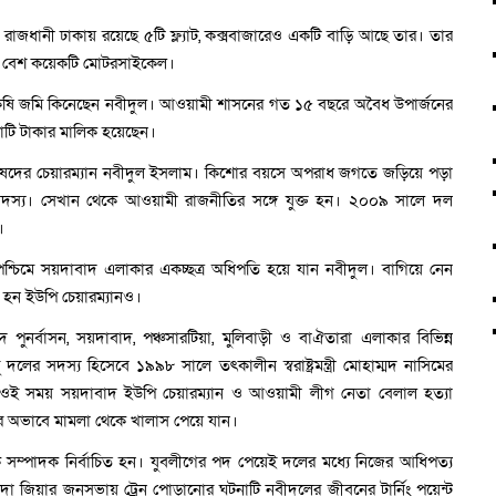
 রাজধানী ঢাকায় রয়েছে ৫টি ফ্ল্যাট, কক্সবাজারেও একটি বাড়ি আছে তার। তার
স ও বেশ কয়েকটি মোটরসাইকেল।
ি-অকৃষি জমি কিনেছেন নবীদুল। আওয়ামী শাসনের গত ১৫ বছরে অবৈধ উপার্জনের
োটি টাকার মালিক হয়েছেন।
ষদের চেয়ারম্যান নবীদুল ইসলাম। কিশোর বয়সে অপরাধ জগতে জড়িয়ে পড়া
সদস্য। সেখান থেকে আওয়ামী রাজনীতির সঙ্গে যুক্ত হন। ২০০৯ সালে দল
।
েতুর পশ্চিমে সয়দাবাদ এলাকার একচ্ছত্র অধিপতি হয়ে যান নবীদুল। বাগিয়ে নেন
 হন ইউপি চেয়ারম্যানও।
দ পুনর্বাসন, সয়দাবাদ, পঞ্চসারটিয়া, মুলিবাড়ী ও বাঐতারা এলাকার বিভিন্ন
 দলের সদস্য হিসেবে ১৯৯৮ সালে তৎকালীন স্বরাষ্ট্রমন্ত্রী মোহাম্মদ নাসিমের
। ওই সময় সয়দাবাদ ইউপি চেয়ারম্যান ও আওয়ামী লীগ নেতা বেলাল হত্যা
ণের অভাবে মামলা থেকে খালাস পেয়ে যান।
 সম্পাদক নির্বাচিত হন। যুবলীগের পদ পেয়েই দলের মধ্যে নিজের আধিপত্য
দা জিয়ার জনসভায় ট্রেন পোড়ানোর ঘটনাটি নবীদুলের জীবনের টার্নিং পয়েন্ট