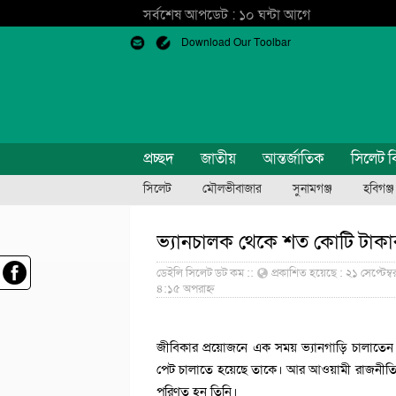
সর্বশেষ আপডেট : ১০ ঘন্টা আগে
Download Our Toolbar
প্রচ্ছদ
জাতীয়
আন্তর্জাতিক
সিলেট ব
সিলেট
মৌলভীবাজার
সুনামগঞ্জ
হবিগঞ্জ
ভ্যানচালক থেকে শত কোটি টাকার
ডেইলি সিলেট ডট কম ::
প্রকাশিত হয়েছে : ২১ সেপ্টেম্
৪:১৫ অপরাহ্ন
জীবিকার প্রয়োজনে এক সময় ভ্যানগাড়ি চালাতে
পেট চালাতে হয়েছে তাকে। আর আওয়ামী রাজনীতির স
পরিণত হন তিনি।