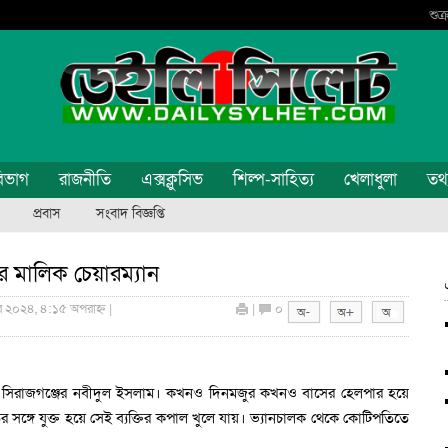
শুক
িভাগ
রাজনীতি
এক্সক্লুসিভ
শিল্প-সাহিত্য
খেলাধুলা
তথ্য
প্রবাস
সংবাদ বিজ্ঞপ্তি
 মালিক চেয়ারম্যান
বর ২০২৪, ৪:১৫ অপরাহ্ন |
|
০
ন সিরাজগঞ্জের নবীদুল ইসলাম। কখনও দিনমজুর কখনও বাসের হেলপার হয়ে
ঙ্গে যুক্ত হয়ে সেই ব্যক্তির কপাল খুলে যায়। ভ্যানচালক থেকে কোটিপতিতে