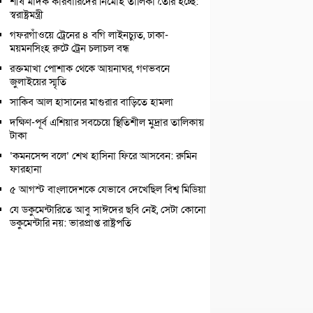
শীর্ষ মাদক কারবারিদের নির্মোহ তালিকা তৈরি হচ্ছে:
স্বরাষ্ট্রমন্ত্রী
গফরগাঁওয়ে ট্রেনের ৪ বগি লাইনচ্যুত, ঢাকা-
ময়মনসিংহ রুটে ট্রেন চলাচল বন্ধ
রক্তমাখা পোশাক থেকে আয়নাঘর, গণভবনে
জুলাইয়ের স্মৃতি
সাকিব আল হাসানের মাগুরার বাড়িতে হামলা
দক্ষিণ-পূর্ব এশিয়ার সবচেয়ে স্থিতিশীল মুদ্রার তালিকায়
টাকা
‘কমনসেন্স বলে’ শেখ হাসিনা ফিরে আসবেন: রুমিন
ফারহানা
৫ আগস্ট বাংলাদেশকে যেভাবে দেখেছিল বিশ্ব মিডিয়া
যে ডকুমেন্টারিতে আবু সাঈদের ছবি নেই, সেটা কোনো
ডকুমেন্টারি নয়: ভারপ্রাপ্ত রাষ্ট্রপতি