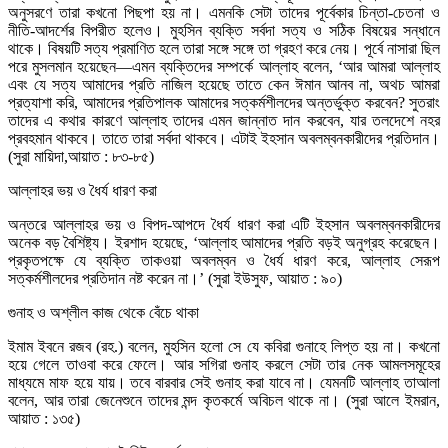
অনুসরণে তারা কখনো পিছপা হয় না। এমনকি সেটা তাদের পূর্বেকার চিন্তা-চেতনা ও
নীতি-আদর্শের বিপরীত হলেও। মুহসিন ব্যক্তি সর্বদা সত্য ও সঠিক বিষয়ের সন্ধানে
থাকে। বিষয়টি সত্য প্রমাণিত হলে তারা সঙ্গে সঙ্গে তা গ্রহণ করে নেয়। পূর্বে নাসারা ছিল
পরে মুসলমান হয়েছেন—এমন ব্যক্তিদের সম্পর্কে আল্লাহ বলেন, ‘আর আমরা আল্লাহ
এবং যে সত্য আমাদের প্রতি নাজিল হয়েছে তাতে কেন ঈমান আনব না, অথচ আমরা
প্রত্যাশা করি, আমাদের প্রতিপালক আমাদের সত্কর্মশীলদের অন্তর্ভুক্ত করবেন? সুতরাং
তাদের এ কথার কারণে আল্লাহ তাদের এমন জান্নাত দান করবেন, যার তলদেশে নহর
প্রবহমান থাকবে। তাতে তারা সর্বদা থাকবে। এটাই ইহসান অবলম্বনকারীদের প্রতিদান।
(সুরা মায়িদা,আয়াত : ৮৩-৮৫)
আল্লাহর ভয় ও ধৈর্য ধারণ করা
অন্তরে আল্লাহর ভয় ও বিপদ-আপদে ধৈর্য ধারণ করা এটি ইহসান অবলম্বনকারীদের
অনেক বড় বৈশিষ্ট্য। ইরশাদ হয়েছে, ‘আল্লাহ আমাদের প্রতি বড়ই অনুগ্রহ করেছেন।
প্রকৃতপক্ষে যে ব্যক্তি তাকওয়া অবলম্বন ও ধৈর্য ধারণ করে, আল্লাহ সেরূপ
সত্কর্মশীলদের প্রতিদান নষ্ট করেন না।’ (সুরা ইউসুফ, আয়াত : ৯০)
গুনাহ ও অশ্লীল কাজ থেকে বেঁচে থাকা
ইমাম ইবনে রজব (রহ.) বলেন, মুহসিন হলো সে যে কবিরা গুনাহে লিপ্ত হয় না। কখনো
হয়ে গেলে তাওবা করে ফেলে। আর সগিরা গুনাহ করলে সেটা তার নেক আমলসমূহের
মাধ্যমে মাফ হয়ে যায়। তবে বারবার সেই গুনাহ করা যাবে না। যেমনটি আল্লাহ তাআলা
বলেন, আর তারা জেনেশুনে তাদের মন্দ কৃতকর্মে অবিচল থাকে না। (সুরা আলে ইমরান,
আয়াত : ১৩৫)