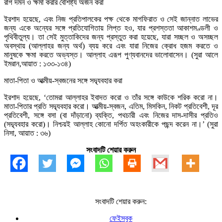
রাগ দমন ও ক্ষমা করার বৈশিষ্ট্য অর্জন করা
ইরশাদ হয়েছে, এবং নিজ প্রতিপালকের পক্ষ থেকে মাগফিরাত ও সেই জান্নাত লাভের
জন্য একে অন্যের সঙ্গে প্রতিযোগিতায় লিপ্ত হও, যার প্রশস্ততা আকাশমণ্ডলী ও
পৃথিবীতুল্য। তা সেই মুত্তাকিদের জন্য প্রস্তুত করা হয়েছে, যারা সচ্ছল ও অসচ্ছল
অবস্থায় (আল্লাহর জন্য অর্থ) ব্যয় করে এবং যারা নিজের ক্রোধ হজম করতে ও
মানুষকে ক্ষমা করতে অভ্যস্ত। আল্লাহ এরূপ পুণ্যবানদের ভালোবাসেন। (সুরা আলে
ইমরান,আয়াত : ১৩৩-১৩৪)
মাতা-পিতা ও আত্মীয়-স্বজনের সঙ্গে সদ্ব্যবহার করা
ইরশাদ হয়েছে, ‘তোমরা আল্লাহর ইবাদত করো ও তাঁর সঙ্গে কাউকে শরিক করো না।
মাতা-পিতার প্রতি সদ্ব্যবহার করো। আত্মীয়-স্বজন, এতিম, মিসকিন, নিকট প্রতিবেশী, দূর
প্রতিবেশী, সঙ্গে বসা (বা দাঁড়ানো) ব্যক্তি, পথচারী এবং নিজের দাস-দাসীর প্রতিও
(সদ্ব্যবহার করো)। নিশ্চয়ই আল্লাহ কোনো দর্পিত অহংকারীকে পছন্দ করেন না।’ (সুরা
নিসা, আয়াত : ৩৬)
সংবাদটি শেয়ার করুন
সংবাদটি শেয়ার করুন:
ফেইসবুক