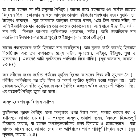
তা ছাড়া ইহসান সব নবী-রাসুলের বৈশিষ্ট্য। তালের মাঝে ইহসানের গুণ সর্বোচ্চ মাত্রায়
বিদ্যমান ছিল। কোরআন মাজিদে আল্লাহ তাআলা নবীগণের প্রশংসায় বহুবার মুহসিন শব্দ
উল্লেখ করেছেন। সুরা আনআমে আল্লাহ তাআলা বলেন, ‘এটা ছিল আমার দলীল, যা
আমি ইবরাহিমকে দান করেছিলাম তার কওমের মোকাবেলায়। আমি যাকে ইচ্ছা উচ্চ মর্যাদা
দান করি। নিশ্চয়ই আপনার প্রতিপালক প্রজ্ঞাময়, সর্বজ্ঞ। আমি ইবরাহিমকে দান
করেছিলাম ইসহাক (-এর মতো পুত্র) ও ইয়াকুব (-এর মতো পৌত্র)।
তাদের প্রত্যেককে আমি হিদায়াত দান করেছিলাম। আর নুহকে আমি আগেই হিদায়াত
দিয়েছিলাম এবং তার বংশধরদের মধ্যে দাউদ, সুলায়মান, আইয়ুব, ইউসুফ, মুসা ও
হারূনকেও। এভাবেই আমি মুহসিনদের প্রতিদান দিয়ে থাকি। (সুরা আনআম, আয়াত :
৮৩-৮৪)
আর নবীদের মধ্যে সর্বোচ্চ পর্যায়ের মুহসিন ছিলেন আমাদের প্রিয় নবী মুহাম্মদ (সা.)।
নবীজির আবির্ভাবের পর তাঁর শিক্ষা ও আদর্শ ব্যতীত মুহসিন হওয়া সম্ভব নয়। তাই
কোরআন-হাদিসে বর্ণিত মুহসিনদের এসব বৈশিষ্ট্য অর্জনে অধিক মনোযোগী উচিত। নিচে
এর কয়েকটি বৈশিষ্ট্য তুলে ধরা হলো।
আল্লাহর ওপর দৃঢ় বিশ্বাস স্থাপন
মুহসিনদের প্রথম বৈশিষ্ট্য হলো আল্লাহর ওপর ঈমান আনা, সালাত কায়েম করা ও
যথাসময়ে জাকাত দেওয়া। এ প্রসঙ্গে আল্লাহ তায়ালা বলেন, ‘এগুলো হিকমতপূর্ণ
কিতাবের আয়াত, যা ইহসান অবলম্বনকারীদের জন্য হিদায়াত ও রহমতস্বরূপ। যারা
সালাত কায়েম করে, জাকাত দেয় এবং আখিরাতের প্রতি পরিপূর্ণ বিশ্বাস রাখে। (সুরা
লুকমান, আয়াত : ২-৪)