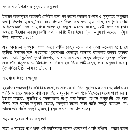
সব আমলে ইখলাস ও সুন্নতের অনুসরণ
ইহসান অবলম্বনে আরেকটি বৈশিষ্ট্য হলো সব ধরনের আমলে ইখলাস ও সুন্নতের অনুসরণ
করা। ইরশাদ হয়েছে,‘তার চেয়ে উত্তম দ্বিন আর কার হতে পারে, যে (তার গোটা
অস্তিত্বসহ) নিজ চেহারাকে আল্লাহর সম্মুখে অবনত করেছে, সেই সঙ্গে সে (তার
আমলে) ইহসান অবলম্বনকারী এবং একনিষ্ঠ ইবরাহিমের দ্বিন অনুসরণ করেছে। (সুরা
নিসা, আাায়াত : ১২৫)
এই আয়াতের ব্যাখ্যায় ইমাম ইবনে কাসির (রহ.) বলেন, এর দ্বারা উদ্দেশ্য হলো, যে
ব্যক্তি ঈমানের সঙ্গে সওয়াবের প্রত্যাশায় একমাত্র আল্লাহ তাআলার জন্যই ইবাদত
করে। আর ‘মুহসিন’ দ্বারা উদ্দেশ্য, যে তার আমলের ক্ষেত্রে আল্লাহ প্রদত্ত শরিয়ত
এবং তাঁর রাসুলকে যে হিদায়াত ও দ্বিনে হক দিয়ে পাঠিয়েছেন, তার অনুসরণ করে।
(তাফসিরে ইবনে কাসির : ১/ ৮৫০)
সাহাবায়ে কিরামের অনুসরণ
ইহসানের গুরুত্বপূর্ণ একটি দিক হলো, খোলাফায়ে রাশেদিন, মুহাজির-আনসারসহ সাহাবিদের
প্রতি অন্তরে মহব্বত রাখা এবং তাঁদের সুন্নাহ ও আদর্শকে নিজেদের মধ্যে ধারণ করা।
ইরশাদ হয়েছে, ‘মুহাজির ও আনসারদের মধ্যে যারা ঈমানে প্রথমে অগ্রগামী এবং যারা
নিষ্ঠার সঙ্গে তাদের অনুসরণ করেছে, আল্লাহ তাদের সবার প্রতি সন্তুষ্ট হয়েছেন এবং
তারাও তাঁর প্রতি সন্তুষ্ট হয়েছে। (সুরা তাওবা, আাায়াত : ১০)
সত্য ও ন্যায়ের পথের অনুসরণ
সত্য ও ন্যায়ের পথে থাকা এটি মুহসিনদের অনেক গুরুত্বপূর্ণ একটি বৈশিষ্ট্য। কারণ হকের