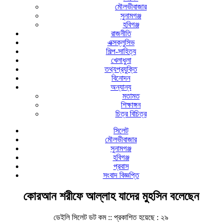
মৌলভীবাজার
সুনামগঞ্জ
হবিগঞ্জ
রাজনীতি
এক্সক্লুসিভ
শিল্প-সাহিত্য
খেলাধুলা
তথ্যপ্রযুক্তি
বিনোদন
অন্যান্য
মতামত
শিক্ষাঙ্গন
চিত্র বিচিত্র
সিলেট
মৌলভীবাজার
সুনামগঞ্জ
হবিগঞ্জ
প্রবাস
সংবাদ বিজ্ঞপ্তি
কোরআন শরীফে আল্লাহ যাদের মুহসিন বলেছেন
ডেইলি সিলেট ডট কম ::
প্রকাশিত হয়েছে : ২৯