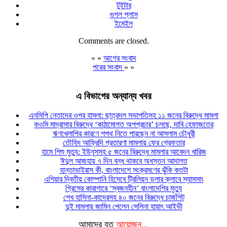
টুইটার
গুগল প্লাস
ইমেইল
Comments are closed.
« «
আগের সংবাদ
পরের সংবাদ
» »
এ বিভাগের অন্যান্য খবর
এনসিপি নেতাদের ওপর হামলা: ছাত্রদল সভাপতিসহ ১১ জনের বিরুদ্ধে মামলা
কওমি মাদ্রাসার বিরুদ্ধে ‘কাঠামোগত অপপ্রচার’ চলছে, দাবি হেফাজতের
ঋণখেলাপির কারণে শপথ নিতে পারছেন না আসলাম চৌধুরী
তৌহিদ আফ্রিদি প্রতারণা মামলায় ফের গ্রেফতার
হামে শিশু মৃত্যু: ইউনূসসহ ৫ জনের বিরুদ্ধে মামলার আবেদন খারিজ
ঈদুল আজহায় ৭ দিন বন্ধ থাকবে অধস্তন আদালত
হান্তাভাইরাস কী, বাংলাদেশে সংক্রমণের ঝুঁকি কতটা
এশিয়ার দ্বিতীয় কোম্পানি হিসেবে ট্রিলিয়ন ডলার ক্লাবে স্যামসাং
গ্রিসের কারাগারে ‘স্বজনহীন’ বাংলাদেশির মৃত্যু
শেখ হাসিনা-কাদেরসহ ৪০ জনের বিরুদ্ধে চার্জশিট
দুই মামলায় জামিন পেলেন সেলিনা হায়াৎ আইভী
আমাদের যত
আয়োজন...