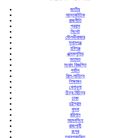
জাতীয়
আন্তর্জাতিক
রাজনীতি
প্রবাস
সিলেট
মৌলভীবাজার
সুনামগঞ্জ
হবিগঞ্জ
এক্সক্লুসিভ
মতামত
সংবাদ বিজ্ঞপ্তি
পর্যটন
শিল্প-সাহিত্য
শিক্ষাঙ্গন
খেলাধুলা
চিত্র বিচিত্র
ঢাকা
চট্টগ্রাম
খুলনা
বরিশাল
ময়মনসিংহ
রাজশাহী
রংপুর
তথ্যপ্রযুক্তি