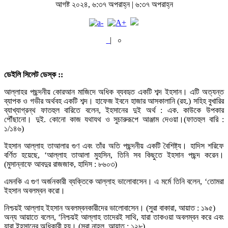
আগষ্ট ২০২৪, ৬:৩৭ অপরাহ্ন | ৬:৩৭ অপরাহ্ন
|
০
ডেইলি সিলেট ডেস্ক ::
আল্লাহর পছন্দনীয় কোরআন মাজিদে অধিক ব্যবহৃত একটি শব্দ ইহসান। এটি অত্যন্ত
ব্যাপক ও গভীর অর্থবহ একটি শব্দ। হাফেজ ইবনে হাজার আসকালানি (রহ.) সহিহ বুখারির
ব্যাখ্যাগ্রন্থ ফাতহুল বারিতে বলেন, ইহসানের দুই অর্থ : এক. কাউকে উপকার
পৌঁছানো। দুই. কোনো কাজ যথাযথ ও সুচারুরূপে আঞ্জাম দেওয়া।(ফাতহুল বারি :
১/১৪৬)
ইহসান আল্লাহ তাআলার গুণ এবং তাঁর অতি পছন্দনীয় একটি বৈশিষ্ট্য। হাদিস শরিফে
বর্ণিত হয়েছে, ‘আল্লাহ তাআলা মুহসিন, তিনি সব কিছুতে ইহসান পছন্দ করেন।
(মুসান্নাফে আবদুর রাজজাক, হাদিস : ৮৬০৩)
এমনকি এ গুণ অর্জনকারী ব্যক্তিকে আল্লাহ ভালোবাসেন। এ মর্মে তিনি বলেন, ‘তোমরা
ইহসান অবলম্বন করো।
নিশ্চয়ই আল্লাহ ইহসান অবলম্বনকারীদের ভালোবাসেন। (সুরা বাকারা, আয়াত : ১৯৫)
অন্য আয়াতে বলেন, ‘নিশ্চয়ই আল্লাহ তাদেরই সাথি, যারা তাকওয়া অবলম্বন করে এবং
যারা ইহসানের অধিকারী হয়। (সুরা নাহল, আয়াত : ১২৮)