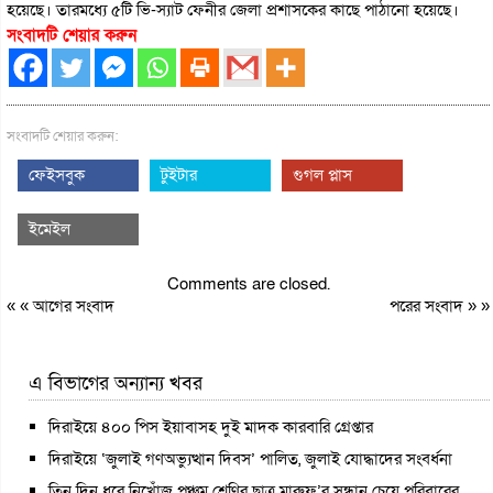
হয়েছে। তারমধ্যে ৫টি ভি-স্যাট ফেনীর জেলা প্রশাসকের কাছে পাঠানো হয়েছে।
সংবাদটি শেয়ার করুন
সংবাদটি শেয়ার করুন:
ফেইসবুক
টুইটার
গুগল প্লাস
ইমেইল
Comments are closed.
« «
আগের সংবাদ
পরের সংবাদ
» »
এ বিভাগের অন্যান্য খবর
দিরাইয়ে ৪০০ পিস ইয়াবাসহ দুই মাদক কারবারি গ্রেপ্তার
দিরাইয়ে ‘জুলাই গণঅভ্যুত্থান দিবস’ পালিত, জুলাই যোদ্ধাদের সংবর্ধনা
তিন দিন ধরে নিখোঁজ পঞ্চম শ্রেণির ছাত্র মারুফ’র সন্ধান চেয়ে পরিবারের