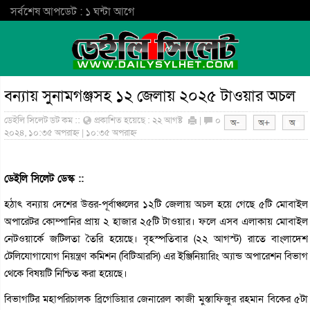
সর্বশেষ আপডেট : ১ ঘন্টা আগে
বন্যায় সুনামগঞ্জসহ ১২ জেলায় ২০২৫ টাওয়ার অচল
ডেইলি সিলেট ডট কম ::
প্রকাশিত হয়েছে : ২২ আগষ্ট
|
০
২০২৪, ১০:৩৫ অপরাহ্ন | ১০:৩৫ অপরাহ্ন
ডেইলি সিলেট ডেস্ক ::
হঠাৎ বন্যায় দেশের উত্তর-পূর্বাঞ্চলের ১২টি জেলায় অচল হয়ে গেছে ৫টি মোবাইল
অপারেটর কোম্পানির প্রায় ২ হাজার ২৫টি টাওয়ার। ফলে এসব এলাকায় মোবাইল
নেটওয়ার্কে জটিলতা তৈরি হয়েছে। বৃহস্পতিবার (২২ আগস্ট) রাতে বাংলাদেশ
টেলিযোগাযোগ নিয়ন্ত্রণ কমিশন (বিটিআরসি) এর ইঞ্জিনিয়ারিং অ্যান্ড অপারেশন বিভাগ
থেকে বিষয়টি নিশ্চিত করা হয়েছে।
বিভাগটির মহাপরিচালক ব্রিগেডিয়ার জেনারেল কাজী মুস্তাফিজুর রহমান বিকের ৫টা