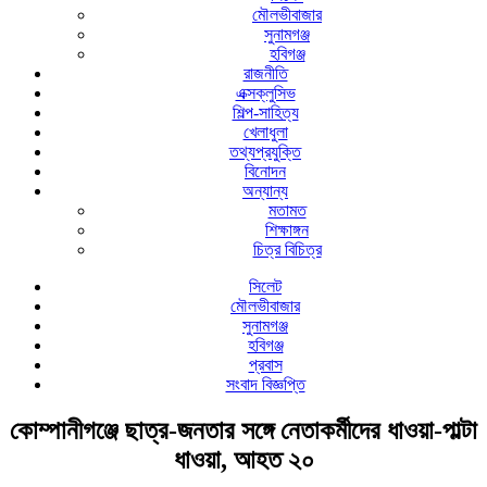
মৌলভীবাজার
সুনামগঞ্জ
হবিগঞ্জ
রাজনীতি
এক্সক্লুসিভ
শিল্প-সাহিত্য
খেলাধুলা
তথ্যপ্রযুক্তি
বিনোদন
অন্যান্য
মতামত
শিক্ষাঙ্গন
চিত্র বিচিত্র
সিলেট
মৌলভীবাজার
সুনামগঞ্জ
হবিগঞ্জ
প্রবাস
সংবাদ বিজ্ঞপ্তি
কোম্পানীগঞ্জে ছাত্র-জনতার সঙ্গে নেতাকর্মীদের ধাওয়া-পাল্টা
ধাওয়া, আহত ২০