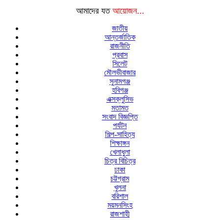
আমাদের যত
আয়োজন...
জাতীয়
আন্তর্জাতিক
রাজনীতি
প্রবাস
সিলেট
মৌলভীবাজার
সুনামগঞ্জ
হবিগঞ্জ
এক্সক্লুসিভ
মতামত
সংবাদ বিজ্ঞপ্তি
পর্যটন
শিল্প-সাহিত্য
শিক্ষাঙ্গন
খেলাধুলা
চিত্র বিচিত্র
ঢাকা
চট্টগ্রাম
খুলনা
বরিশাল
ময়মনসিংহ
রাজশাহী