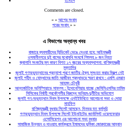
ইমেইল
Comments are closed.
« «
আগের সংবাদ
পরের সংবাদ
» »
এ বিভাগের অন্যান্য খবর
বাজারে ব্যবসায়ীদের সিন্ডিকেট ভেঙে দেওয়া হবে: আইনমন্ত্রী
ওসমানীনগরে দুই বাসের মুখোমুখি সংঘর্ষে শিশুসহ ৮ জন নিহত
জ্বালানি সংকটের মূল কারণ বিগত ১৭ বছরের অব্যবস্থাপনা: বাণিজ্যমন্ত্রী
মুক্তাদির
জুলাই গণঅভ্যুত্থানের প্রত্যাশা পূরণে জাতীয় ঐক্য সুসংহত করার বিকল্প নেই
জুলাই শহীদ ও যোদ্ধাদের জাতি আজীবন শ্রদ্ধাভরে স্মরণ রাখবে : এমপি এমরান
আহমদ চৌধুরী
আন্তর্জাতিক অলিম্পিয়াডে সাফল্য : ইন্দোনেশিয়ায় যাচ্ছে জেসিপিএসসির তামিম
সিসিকের নির্বাহী প্রকৌশলীর বিরুদ্ধে অনিয়ম-দুর্নীতির অভিযোগ
জুলাই গণ-অভ্যুত্থান দিবস উপলক্ষে এনইইউবিতে আলোচনা সভা ও দোয়া
মাহফিল
বাণিজ্যমন্ত্রী বুধবার সিলেট আসছেন, দিনভর যত কর্মসূচি
গণঅভ্যুত্থান দিবস উপলক্ষে সিলেট ইউনাইটেড জার্নালিস্ট ওয়েলফেয়ার
এসোসিয়েশন এর আলোচনা সভা বুধবার
সামাজিক উন্নয়ন ও দাওয়াহ কার্যক্রমে ইমামদের ভূমিকা জোরদারের আহ্বান