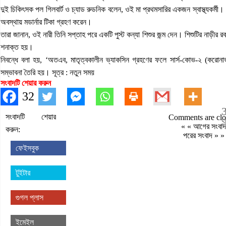
দুই চিকিৎসক পল গিলবার্ট ও চ্যাড রুডনিক বলেন, ওই মা প্রথমসারির একজন স্বাস্থ্যকর্মী। 
অবস্থায় মডার্নার টিকা গ্রহণ করেন।
তারা জানান, ওই নারী তিনি সপ্তাহ পরে একটি পুস্ট কন্যা শিশুর জন্ম দেন। শিশুটির নাড়ীর র
শনাক্ত হয়।
নিবন্ধে বলা হয়, ‘অতএব, মাতৃত্বকালীন ভ্যাকসিন গ্রহণের ফলে সার্স-কোভ-২ (করোনাভা
সম্ভাবনা তৈরি হয়। সূত্র : নতুন সময়
সংবাদটি শেয়ার করুন
32
সংবাদটি শেয়ার
Comments are clo
S
« «
আগের সংবাদ
করুন:
পরের সংবাদ
» »
ফেইসবুক
টুইটার
গুগল প্লাস
ইমেইল