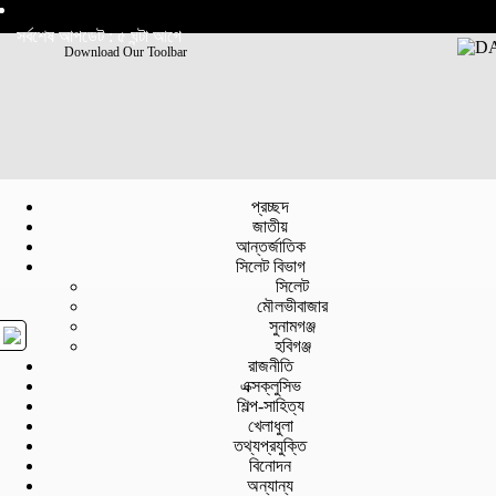
সর্বশেষ আপডেট : ৫ ঘন্টা আগে
Download Our Toolbar
প্রচ্ছদ
জাতীয়
আন্তর্জাতিক
সিলেট বিভাগ
সিলেট
মৌলভীবাজার
সুনামগঞ্জ
হবিগঞ্জ
রাজনীতি
এক্সক্লুসিভ
শিল্প-সাহিত্য
খেলাধুলা
তথ্যপ্রযুক্তি
বিনোদন
অন্যান্য