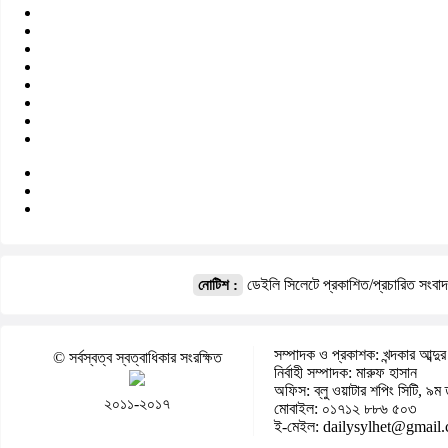
ডেইলি সিলেটে প্রকাশিত/প্রচারিত সংবা
নোটিশ :
সম্পাদক ও প্রকাশক: খন্দকার আব্দুর
© সর্বস্বত্ব স্বত্বাধিকার সংরক্ষিত
নির্বাহী সম্পাদক: মারুফ হাসান
অফিস: ব্লু ওয়াটার শপিং সিটি, ৯ম 
২০১১-২০১৭
মোবাইল: ০১৭১২ ৮৮৬ ৫০৩
ই-মেইল: dailysylhet@gmail