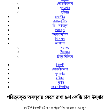
মৌলভীবাজার
সুনামগঞ্জ
হবিগঞ্জ
রাজনীতি
এক্সক্লুসিভ
শিল্প-সাহিত্য
খেলাধুলা
তথ্যপ্রযুক্তি
বিনোদন
অন্যান্য
মতামত
শিক্ষাঙ্গন
চিত্র বিচিত্র
সিলেট
মৌলভীবাজার
সুনামগঞ্জ
হবিগঞ্জ
প্রবাস
সংবাদ বিজ্ঞপ্তি
পরিত্যক্ত অবস্থায় ফেলে রাখা ৯শ কেজি চাল উদ্ধার
ডেইলি সিলেট ডট কম ::
প্রকাশিত হয়েছে : ২৬ জুন