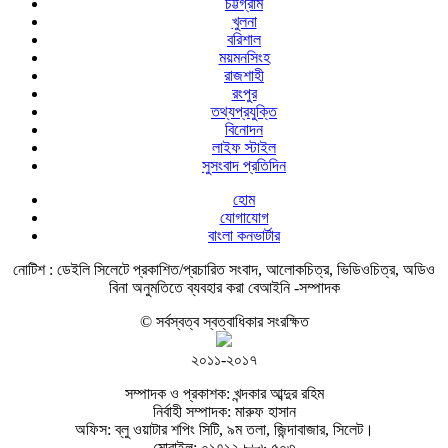
চট্টগ্রাম
খুলনা
বরিশাল
ময়মনসিংহ
রাজশাহী
রংপুর
তথ্যপ্রযুক্তি
বিনোদন
লাইফ স্টাইল
সুসংবাদ প্রতিদিন
হোম
যোগাযোগ
বাংলা কনভার্টার
নোটিশ :
ডেইলি সিলেটে প্রকাশিত/প্রচারিত সংবাদ, আলোকচিত্র, ভিডিওচিত্র, অডিও
বিনা অনুমতিতে ব্যবহার করা বেআইনি -সম্পাদক
© সর্বস্বত্ব স্বত্বাধিকার সংরক্ষিত
২০১১-২০১৭
সম্পাদক ও প্রকাশক: খন্দকার আব্দুর রহিম
নির্বাহী সম্পাদক: মারুফ হাসান
অফিস: ব্লু ওয়াটার শপিং সিটি, ৯ম তলা, জিন্দাবাজার, সিলেট।
মোবাইল: ০১৭১২ ৮৮৬ ৫০৩