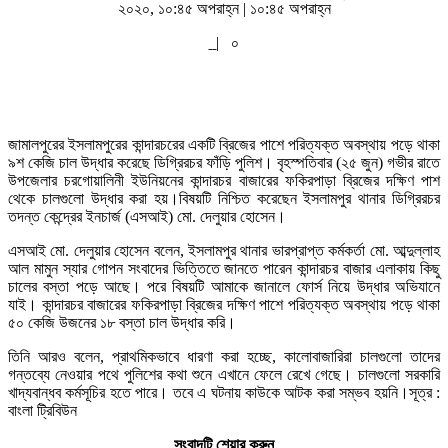
২০২০, ১০:৪৫ অপরাহ্ন | ১০:৪৫ অপরাহ্ন
|
০
জামালপুরের ইসলামপুরের কান্দারচরের একটি ব্রিজের পাশে পরিত্যক্ত অবস্থায় পড়ে থাকা
৯শ কেজি চাল উদ্ধার করেছে ডিগ্রিরচর ফাঁড়ি পুলিশ। বৃহস্পতিবার (২৫ জুন) গভীর রাতে
উপজেলার চরগোয়ালিনী ইউনিয়নের কান্দারচর বাজারের ফকিরপাড়া ব্রিজের দক্ষিণ পাশ
থেকে চালগুলো উদ্ধার করা হয়।বিষয়টি নিশ্চিত করেছেন ইসলামপুর থানার ডিগ্রিরচর
তদন্ত কেন্দ্রের ইনচার্জ (এসআই) মো. দেলুয়ার হোসেন।
এসআই মো. দেলুয়ার হোসেন বলেন, ইসলামপুর থানার ভারপ্রাপ্ত কর্মকর্তা মো. আব্দুল্লাহ
আল মামুন স্যার গোপন সংবাদের ভিত্তিতে জানতে পারেন কান্দারচর বাজার এলাকায় কিছু
চালের বস্তা পড়ে আছে। পরে বিষয়টি আমাকে জানালে ফোর্স নিয়ে উদ্ধার অভিযানে
যাই। কান্দারচর বাজারের ফকিরপাড়া ব্রিজের দক্ষিণ পাশে পরিত্যক্ত অবস্থায় পড়ে থাকা
৫০ কেজি উজনের ১৮ বস্তা চাল উদ্ধার করি।
তিনি আরও বলেন, প্রাথমিকভাবে ধারণা করা হচ্ছে, কালোবাজারিরা চালগুলো তাদের
গন্তব্যে নেওয়ার পথে পুলিশের কথা শুনে এখানে ফেলে রেখে গেছে। চালগুলো সরকারি
খাদ্যবান্ধব কর্মসূচির হতে পারে। তবে এ ঘটনায় কাউকে আটক করা সম্ভব হয়নি।সূত্র :
বাংলা ট্রিবিউন
সংবাদটি শেয়ার করুন