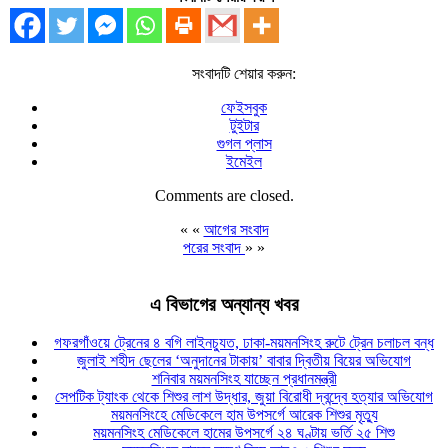
সংবাদটি শেয়ার করুন:
ফেইসবুক
টুইটার
গুগল প্লাস
ইমেইল
Comments are closed.
« «
আগের সংবাদ
পরের সংবাদ
» »
এ বিভাগের অন্যান্য খবর
গফরগাঁওয়ে ট্রেনের ৪ বগি লাইনচ্যুত, ঢাকা-ময়মনসিংহ রুটে ট্রেন চলাচল বন্ধ
জুলাই শহীদ ছেলের ‘অনুদানের টাকায়’ বাবার দ্বিতীয় বিয়ের অভিযোগ
শনিবার ময়মনসিংহ যাচ্ছেন প্রধানমন্ত্রী
সেপটিক ট্যাংক থেকে শিশুর লাশ উদ্ধার, জুয়া বিরোধী দ্বন্দ্বে হত্যার অভিযোগ
ময়মনসিংহে মেডিকেলে হাম উপসর্গে আরেক শিশুর মৃত্যু
ময়মনসিংহ মেডিকেলে হামের উপসর্গে ২৪ ঘণ্টায় ভর্তি ২৫ শিশু