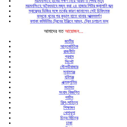
ময়মনসিংহে হামের লক্ষণ নিয়ে আরও ৩ শিশুর মৃত্যু
ময়মনসিংহে অবৈধভাবে মজুদ করা ২৪ হাজার লিটার জ্বালানি জব্দ
স্বাস্থ্যের ডিজির সঙ্গে তর্কের কারণ জানালেন সেই চিকিৎসক
বন্ধুকে খুনের পর কুড়াল হাতে থানায় আত্মসমর্পণ
বলাকা কমিউটার ট্রেনের ইঞ্জিনে আগুন, ট্রেন চলাচল বন্ধ
আমাদের যত
আয়োজন...
জাতীয়
আন্তর্জাতিক
রাজনীতি
প্রবাস
সিলেট
মৌলভীবাজার
সুনামগঞ্জ
হবিগঞ্জ
এক্সক্লুসিভ
মতামত
সংবাদ বিজ্ঞপ্তি
পর্যটন
শিল্প-সাহিত্য
শিক্ষাঙ্গন
খেলাধুলা
চিত্র বিচিত্র
ঢাকা