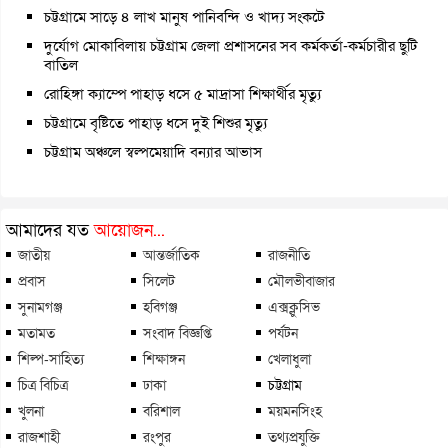
চট্টগ্রামে সাড়ে ৪ লাখ মানুষ পানিবন্দি ও খাদ্য সংকটে
দুর্যোগ মোকাবিলায় চট্টগ্রাম জেলা প্রশাসনের সব কর্মকর্তা-কর্মচারীর ছুটি
বাতিল
রোহিঙ্গা ক্যাম্পে পাহাড় ধসে ৫ মাদ্রাসা শিক্ষার্থীর মৃত্যু
চট্টগ্রামে বৃষ্টিতে পাহাড় ধসে দুই শিশুর মৃত্যু
চট্টগ্রাম অঞ্চলে স্বল্পমেয়াদি বন্যার আভাস
আমাদের যত
আয়োজন...
জাতীয়
আন্তর্জাতিক
রাজনীতি
প্রবাস
সিলেট
মৌলভীবাজার
সুনামগঞ্জ
হবিগঞ্জ
এক্সক্লুসিভ
মতামত
সংবাদ বিজ্ঞপ্তি
পর্যটন
শিল্প-সাহিত্য
শিক্ষাঙ্গন
খেলাধুলা
চিত্র বিচিত্র
ঢাকা
চট্টগ্রাম
খুলনা
বরিশাল
ময়মনসিংহ
রাজশাহী
রংপুর
তথ্যপ্রযুক্তি