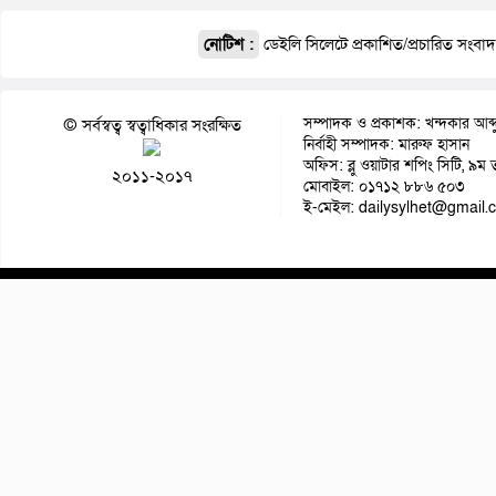
নোটিশ :
ডেইলি সিলেটে প্রকাশিত/প্রচারিত সংবা
সম্পাদক ও প্রকাশক: খন্দকার আব্দ
© সর্বস্বত্ব স্বত্বাধিকার সংরক্ষিত
নির্বাহী সম্পাদক: মারুফ হাসান
অফিস: ব্লু ওয়াটার শপিং সিটি, ৯ম 
২০১১-২০১৭
মোবাইল: ০১৭১২ ৮৮৬ ৫০৩
ই-মেইল: dailysylhet@gmail.