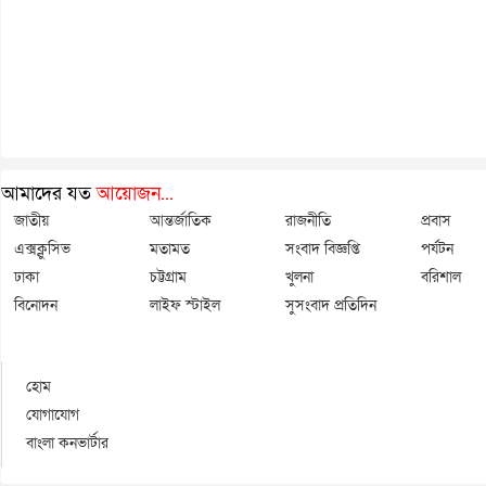
আমাদের যত
আয়োজন...
জাতীয়
আন্তর্জাতিক
রাজনীতি
প্রবাস
এক্সক্লুসিভ
মতামত
সংবাদ বিজ্ঞপ্তি
পর্যটন
ঢাকা
চট্টগ্রাম
খুলনা
বরিশাল
বিনোদন
লাইফ স্টাইল
সুসংবাদ প্রতিদিন
হোম
যোগাযোগ
বাংলা কনভার্টার