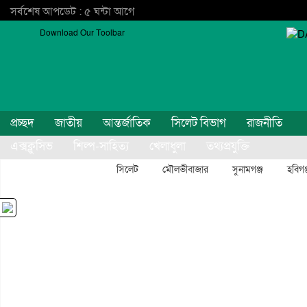
সর্বশেষ আপডেট : ৫ ঘন্টা আগে
Download Our Toolbar
প্রচ্ছদ
জাতীয়
আন্তর্জাতিক
সিলেট বিভাগ
রাজনীতি
এক্সক্লুসিভ
শিল্প-সাহিত্য
খেলাধুলা
তথ্যপ্রযুক্তি
বিনোদন
অন্যান্য
সিলেট
মৌলভীবাজার
সুনামগঞ্জ
হবিগঞ